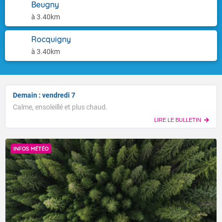
Beugny
à 3.40km
Rocquigny
à 3.40km
Demain : vendredi 7
Calme, ensoleillé et plus chaud.
LIRE LE BULLETIN
INFOS MÉTÉO