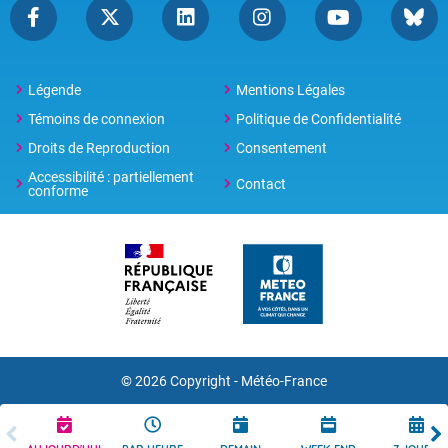
Légende
Mentions Légales
Témoins de connexion
Politique de Confidentialité
Droits de Reproduction
Consentement
Accessibilité : partiellement
Contact
conforme
© 2026 Copyright -
Météo-France