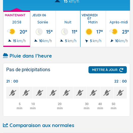
15
km/h
MAINTENANT
JEUDI 06
VENDREDI
07
20:58
Soirée
Nuit
Matin
Après-midi
20°
15°
11°
17°
23°
15
km/h
10
km/h
5
km/h
5
km/h
10
km/h
Pluie dans l'heure
Pas de précipitations
METTRE À JOUR
21 : 00
22 : 00
5
10
20
30
40
50
min
min
min
min
min
min
Comparaison aux normales