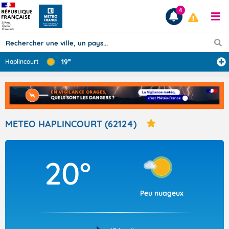
4
19°
Haplincourt
Prévisions
TOUS LES RÉSULTATS
METEO HAPLINCOURT (62124)
Articles
20°
Peu nuageux