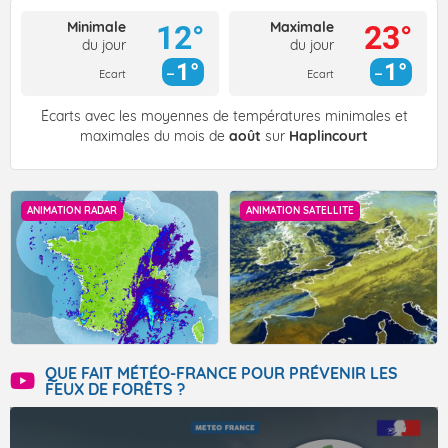
Minimale
Maximale
12°
23°
du jour
du jour
1°
1°
Ecart
Ecart
Écarts avec les moyennes de températures minimales et
maximales du mois de
août
sur
Haplincourt
ANIMATION RADAR
ANIMATION SATELLITE
QUE FAIT MÉTÉO-FRANCE POUR PRÉVENIR LES
FEUX DE FORÊTS ?