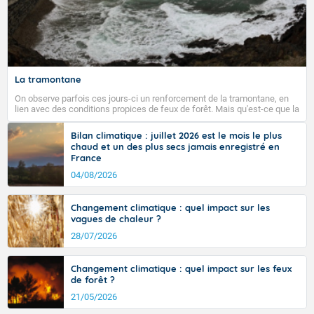
La tramontane
On observe parfois ces jours-ci un renforcement de la tramontane, en
lien avec des conditions propices de feux de forêt. Mais qu'est-ce que la
tramontane ? Quelles sont ses caractéristiques ? La tramontane est un
vent turbulent soufflant de secteur nord-ouest à nord, ou ouest à nord-
Bilan climatique : juillet 2026 est le mois le plus
ouest, dans un secteur qui part du Roussillon à la vallée de l’Aude et à
chaud et un des plus secs jamais enregistré en
l’ouest de l’Hérault. L’étymologie de ce vent vient du latin trasmontanus,
France
signifiant au-delà des monts, en allusion aux régions montagneuses
d’où provient ce vent.
04/08/2026
Changement climatique : quel impact sur les
vagues de chaleur ?
28/07/2026
Changement climatique : quel impact sur les feux
de forêt ?
21/05/2026