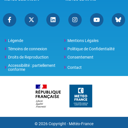
Légende
Mentions Légales
Témoins de connexion
Politique de Confidentialité
Droits de Reproduction
Consentement
Accessibilité : partiellement
Contact
conforme
© 2026 Copyright -
Météo-France