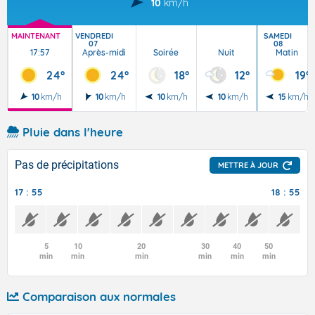
10
km/h
MAINTENANT
VENDREDI
SAMEDI
07
08
17:57
Après-midi
Soirée
Nuit
Matin
24°
24°
18°
12°
19°
10
km/h
10
km/h
10
km/h
10
km/h
15
km/h
Pluie dans l'heure
Pas de précipitations
METTRE À JOUR
17 : 55
18 : 55
5
10
20
30
40
50
min
min
min
min
min
min
Comparaison aux normales