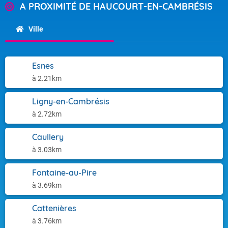
A PROXIMITÉ DE HAUCOURT-EN-CAMBRÉSIS
Ville
Esnes
à 2.21km
Ligny-en-Cambrésis
à 2.72km
Caullery
à 3.03km
Fontaine-au-Pire
à 3.69km
Cattenières
à 3.76km