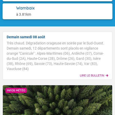
Wambaix
à 3.81km
Demain samedi 08 août
Très chaud. Dégradation orageuse en soirée par le Sud-Ouest.
Demain samedi, 12 départements sont placés en vigilance
orange "Canicule" : Alpes-Maritimes (06), Ardèche (07), Corse-
du-Sud (2A), Haute-Corse (2B), Drôme (26), Gard (30), Isère
(38), Rhône (69), Savoie (73), Haute-Savoie (74), Var (83),
Vaucluse (84)
LIRE LE BULLETIN
INFOS MÉTÉO