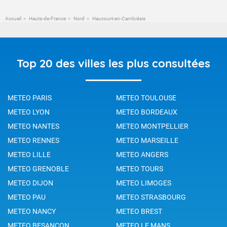
Accueil
Hauts-de-France
Nord
Haucourt-en-Cambrésis
Top 20 des villes les plus consultées
METEO PARIS
METEO TOULOUSE
METEO LYON
METEO BORDEAUX
METEO NANTES
METEO MONTPELLIER
METEO RENNES
METEO MARSEILLE
METEO LILLE
METEO ANGERS
METEO GRENOBLE
METEO TOURS
METEO DIJON
METEO LIMOGES
METEO PAU
METEO STRASBOURG
METEO NANCY
METEO BREST
METEO BESANCON
METEO LE MANS