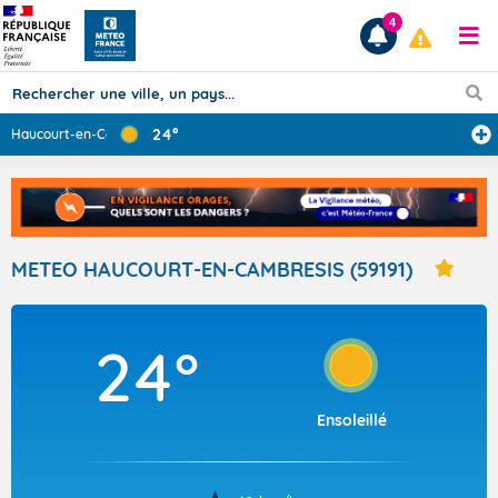
4
24°
Haucourt-en-Cam
...
Prévisions
TOUS LES RÉSULTATS
METEO HAUCOURT-EN-CAMBRESIS (59191)
Articles
24°
Ensoleillé