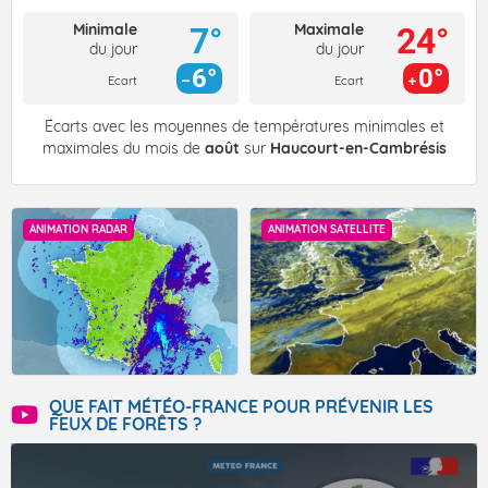
Minimale
Maximale
7°
24°
du jour
du jour
6°
0°
Ecart
Ecart
Écarts avec les moyennes de températures minimales et
maximales du mois de
août
sur
Haucourt-en-Cambrésis
ANIMATION RADAR
ANIMATION SATELLITE
QUE FAIT MÉTÉO-FRANCE POUR PRÉVENIR LES
FEUX DE FORÊTS ?