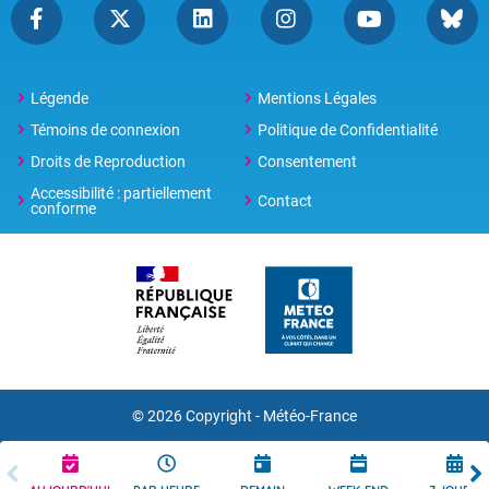
Légende
Mentions Légales
Témoins de connexion
Politique de Confidentialité
Droits de Reproduction
Consentement
Accessibilité : partiellement
Contact
conforme
© 2026 Copyright -
Météo-France