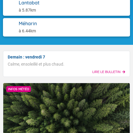
Lantabat
à 5.87km
Méharin
à 6.44km
Demain : vendredi 7
Calme, ensoleillé et plus chaud.
LIRE LE BULLETIN
INFOS MÉTÉO