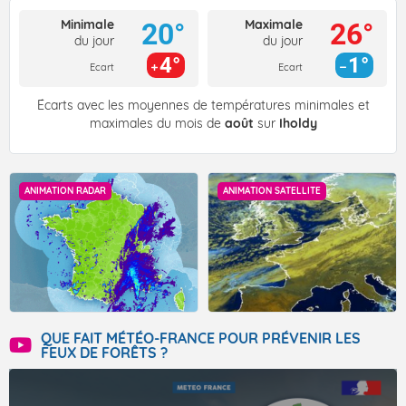
Minimale
Maximale
20°
26°
du jour
du jour
4°
1°
Ecart
Ecart
Écarts avec les moyennes de températures minimales et
maximales du mois de
août
sur
Iholdy
ANIMATION RADAR
ANIMATION SATELLITE
QUE FAIT MÉTÉO-FRANCE POUR PRÉVENIR LES
FEUX DE FORÊTS ?