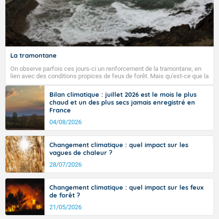
La tramontane
On observe parfois ces jours-ci un renforcement de la tramontane, en
lien avec des conditions propices de feux de forêt. Mais qu'est-ce que la
tramontane ? Quelles sont ses caractéristiques ? La tramontane est un
vent turbulent soufflant de secteur nord-ouest à nord, ou ouest à nord-
Bilan climatique : juillet 2026 est le mois le plus
ouest, dans un secteur qui part du Roussillon à la vallée de l’Aude et à
chaud et un des plus secs jamais enregistré en
l’ouest de l’Hérault. L’étymologie de ce vent vient du latin trasmontanus,
France
signifiant au-delà des monts, en allusion aux régions montagneuses
d’où provient ce vent.
04/08/2026
Changement climatique : quel impact sur les
vagues de chaleur ?
28/07/2026
Changement climatique : quel impact sur les feux
de forêt ?
21/05/2026