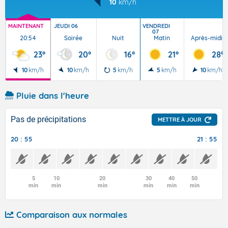
10
km/h
MAINTENANT
JEUDI 06
VENDREDI
07
20:54
Soirée
Nuit
Matin
Après-midi
23°
20°
16°
21°
28°
10
km/h
10
km/h
5
km/h
5
km/h
10
km/h
Pluie dans l'heure
Pas de précipitations
METTRE À JOUR
20 : 55
21 : 55
5
10
20
30
40
50
min
min
min
min
min
min
Comparaison aux normales