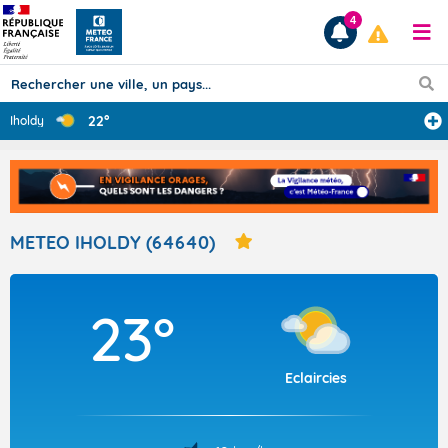
4
22°
Iholdy
Prévisions
TOUS LES RÉSULTATS
METEO IHOLDY (64640)
Articles
23°
Eclaircies