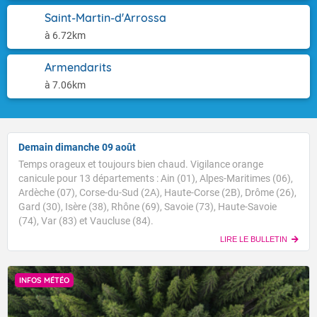
Saint-Martin-d'Arrossa
à 6.72km
Armendarits
à 7.06km
Demain dimanche 09 août
Temps orageux et toujours bien chaud. Vigilance orange
canicule pour 13 départements : Ain (01), Alpes-Maritimes (06),
Ardèche (07), Corse-du-Sud (2A), Haute-Corse (2B), Drôme (26),
Gard (30), Isère (38), Rhône (69), Savoie (73), Haute-Savoie
(74), Var (83) et Vaucluse (84).
LIRE LE BULLETIN
INFOS MÉTÉO