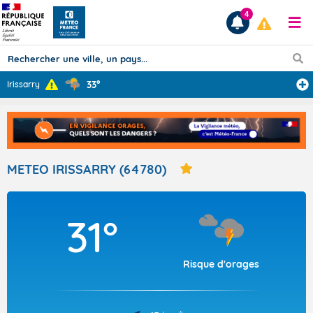
4
33°
Irissarry
Prévisions
TOUS LES RÉSULTATS
METEO IRISSARRY (64780)
Articles
31°
Risque d'orages