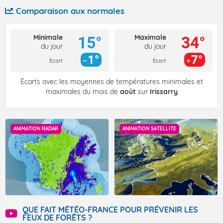
Comparaison aux normales
Minimale
Maximale
15°
34°
du jour
du jour
1°
7°
Ecart
Ecart
Écarts avec les moyennes de températures minimales et
maximales du mois de
août
sur
Irissarry
ANIMATION RADAR
ANIMATION SATELLITE
QUE FAIT MÉTÉO-FRANCE POUR PRÉVENIR LES
FEUX DE FORÊTS ?