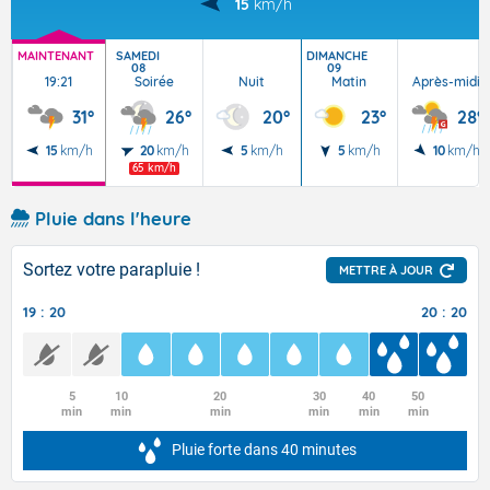
15
km/h
MAINTENANT
SAMEDI
DIMANCHE
08
09
19:21
Soirée
Nuit
Matin
Après-midi
31°
26°
20°
23°
28°
15
km/h
20
km/h
5
km/h
5
km/h
10
km/h
65 km/h
Pluie dans l'heure
Sortez votre parapluie !
METTRE À JOUR
19 : 20
20 : 20
5
10
20
30
40
50
min
min
min
min
min
min
Pluie forte
dans 40 minutes