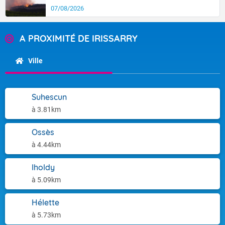
07/08/2026
A PROXIMITÉ DE IRISSARRY
Ville
Suhescun
à 3.81km
Ossès
à 4.44km
Iholdy
à 5.09km
Hélette
à 5.73km