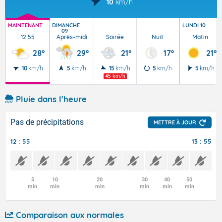
10
km/h
MAINTENANT
DIMANCHE
LUNDI 10
09
12:55
Après-midi
Soirée
Nuit
Matin
28°
29°
21°
17°
21°
10
km/h
5
km/h
15
km/h
5
km/h
5
km/h
45 km/h
Pluie dans l'heure
Pas de précipitations
METTRE À JOUR
12 : 55
13 : 55
5
10
20
30
40
50
min
min
min
min
min
min
Comparaison aux normales