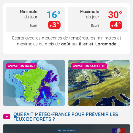
Minimale
Maximale
16°
30°
du jour
du jour
3°
4°
Ecart
Ecart
Écarts avec les moyennes de températures minimales et
maximales du mois de
août
sur
Illier-et-Laramade
ANIMATION RADAR
ANIMATION SATELLITE
QUE FAIT MÉTÉO-FRANCE POUR PRÉVENIR LES
FEUX DE FORÊTS ?