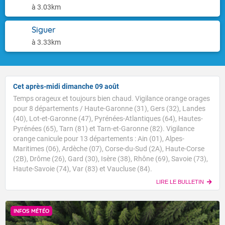
à 3.03km
Siguer
à 3.33km
Cet après-midi dimanche 09 août
Temps orageux et toujours bien chaud. Vigilance orange orages
pour 8 départements / Haute-Garonne (31), Gers (32), Landes
(40), Lot-et-Garonne (47), Pyrénées-Atlantiques (64), Hautes-
Pyrénées (65), Tarn (81) et Tarn-et-Garonne (82). Vigilance
orange canicule pour 13 départements : Ain (01), Alpes-
Maritimes (06), Ardèche (07), Corse-du-Sud (2A), Haute-Corse
(2B), Drôme (26), Gard (30), Isère (38), Rhône (69), Savoie (73),
Haute-Savoie (74), Var (83) et Vaucluse (84).
LIRE LE BULLETIN
INFOS MÉTÉO