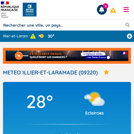
4
30°
Illier-et-Laram
...
Prévisions
TOUS LES RÉSULTATS
METEO ILLIER-ET-LARAMADE (09220)
Articles
28°
Eclaircies