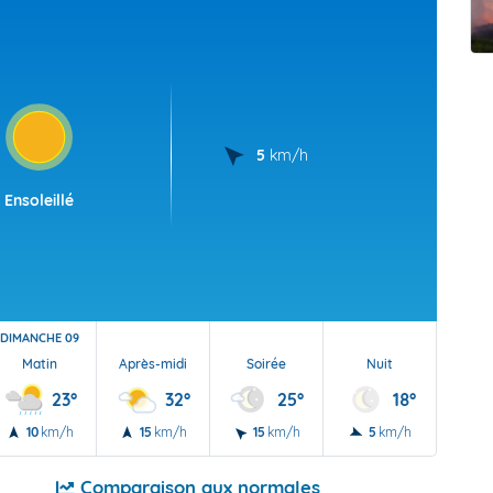
t Futuna
oid
5
km/h
Ensoleillé
DIMANCHE 09
Matin
Après-midi
Soirée
Nuit
23°
32°
25°
18°
10
km/h
15
km/h
15
km/h
5
km/h
Comparaison aux normales