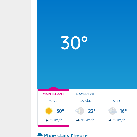
Wallis e
Grand fr
30°
MAINTENANT
SAMEDI 08
19:22
Soirée
Nuit
30°
22°
16°
5
km/h
15
km/h
5
km/h
Pluie dans l'heure