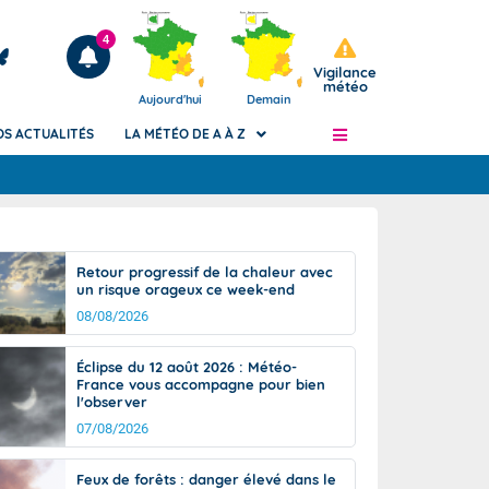
4
Vigilance
météo
Aujourd'hui
Demain
OS ACTUALITÉS
LA MÉTÉO DE A À Z
Articles
ngers
Retour progressif de la chaleur avec
Phénomènes dangereux de J+2 à J+7
un risque orageux ce week-end
civile
Avertissement pluies intenses à l'échelle
08/08/2026
des communes (Apic)
és
Bulletins Marine
Éclipse du 12 août 2026 : Météo-
France vous accompagne pour bien
ateur de
Bulletins d'estimation du risque
l'observer
d'avalanche
07/08/2026
-pompier
Météo des forêts
Vigicrues
Feux de forêts : danger élevé dans le