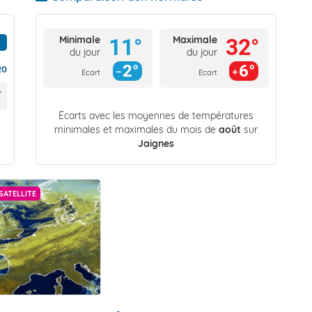
Minimale
Maximale
11°
32°
du jour
du jour
2°
6°
20
Ecart
Ecart
Écarts avec les moyennes de températures
minimales et maximales du mois de
août
sur
Jaignes
SATELLITE