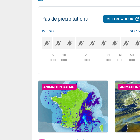
Pas de précipitations
METTRE À JOUR
19 : 20
20 : 
5
10
20
30
40
50
min
min
min
min
min
min
ANIMATION RADAR
ANIMATION 