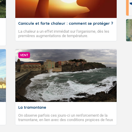
Canicule et forte chaleur : comment se protéger ?
La chaleur a un effet immédiat sur l’organisme, dès les
premières augmentations de température.
VENT
La tramontane
On observe parfois ces jours-ci un renforcement de la
tramontane, en lien avec des conditions propices de feux
de forêt. Mais qu'est-ce que la tramontane ? Quelles sont
ses caractéristiques ? La tramontane est un vent