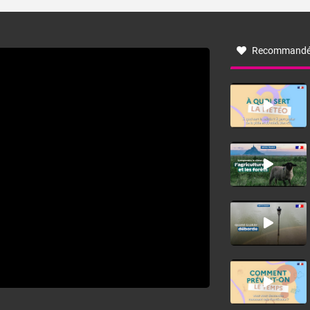
turbulent soufflant de secteur nord-ouest à nord, ou ouest
à nord-ouest, dans un secteur qui part du Roussillon à la
vallée de l’Aude et à l’ouest de l’Hérault. L’étymologie de
ce vent vient du latin trasmontanus, signifiant au-delà des
monts, en allusion aux régions montagneuses d’où
Recommandé
provient ce vent.