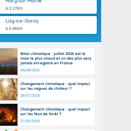
Mary-sur-Marne
'Île-de-
aison.
isolés
à 3.27km
maritimes sont
ondées sont
Lizy-sur-Ourcq
tinée, un peu
à 4.46km
ud du pays,
étroite
midi du Massif
de la
Bilan climatique : juillet 2026 est le
ciel est le
mois le plus chaud et un des plus secs
lle salve
jamais enregistré en France
nant de bons
04/08/2026
e vent,
r les deux
Changement climatique : quel impact
ine, entre 11
sur les vagues de chaleur ?
28 sur les
ns l'intérieur
28/07/2026
 en vallée de
Changement climatique : quel impact
sur les feux de forêt ?
21/05/2026