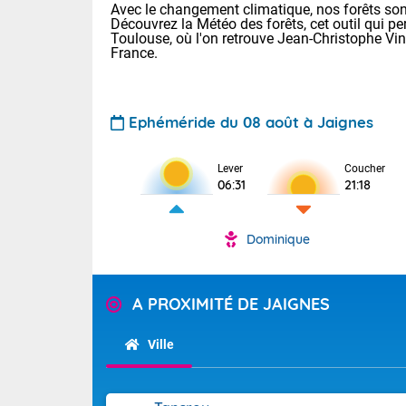
Avec le changement climatique, nos forêts sont
Découvrez la Météo des forêts, cet outil qui pe
Toulouse, où l'on retrouve Jean-Christophe Vi
France.
Ephéméride du 08 août à Jaignes
Voici les tem
Lever
Coucher
06:31
21:18
29/16 Paris :
Clermont-Fd :
Limoges : 33/
Dominique
Lille : 28/15
TENDANCE P
Demain dima
Pour la sema
A PROXIMITÉ DE JAIGNES
Temps orag
département
Les températu
sensible, auc
(2A), Haute
Ville
Savoie (73)
Tendance des
septembre 20
Des résidus p