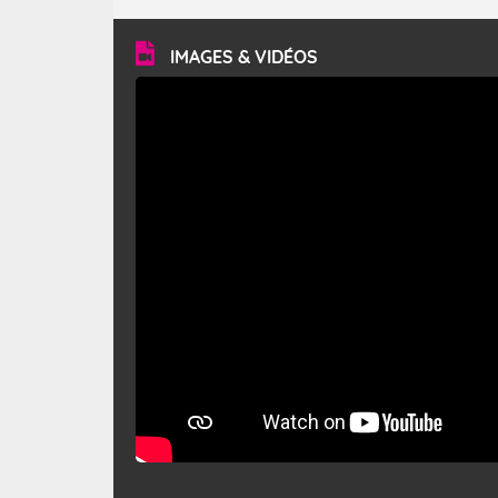
turbulent et généralement sec, pouvant souffler à une
vitesse moyenne de 50 km/h et atteindre 80 à 100 km/h
en rafales, parfois davantage. Il parcourt la basse vallée
du Rhône et la Provence et envahit le littoral
IMAGES & VIDÉOS
méditerranéen à partir de la Camargue.