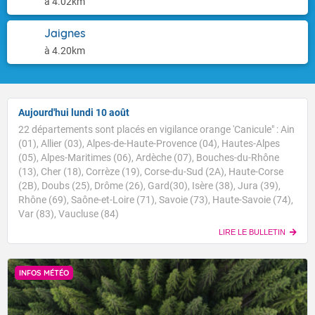
à 4.02km
Jaignes
à 4.20km
Aujourd'hui lundi 10 août
22 départements sont placés en vigilance orange 'Canicule" : Ain
(01), Allier (03), Alpes-de-Haute-Provence (04), Hautes-Alpes
(05), Alpes-Maritimes (06), Ardèche (07), Bouches-du-Rhône
(13), Cher (18), Corrèze (19), Corse-du-Sud (2A), Haute-Corse
(2B), Doubs (25), Drôme (26), Gard(30), Isère (38), Jura (39),
Rhône (69), Saône-et-Loire (71), Savoie (73), Haute-Savoie (74),
Var (83), Vaucluse (84)
LIRE LE BULLETIN
INFOS MÉTÉO