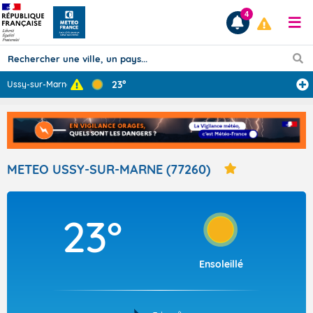
4
23°
Ussy-sur-Marne
Prévisions
TOUS LES RÉSULTATS
METEO USSY-SUR-MARNE (77260)
Articles
23°
Ensoleillé