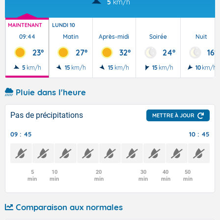
5
km/h
MAINTENANT
LUNDI 10
09:44
Matin
Après-midi
Soirée
Nuit
23°
27°
32°
24°
16°
5
km/h
15
km/h
15
km/h
15
km/h
10
km/h
Pluie dans l'heure
Pas de précipitations
METTRE À JOUR
09 : 45
10 : 45
5
10
20
30
40
50
min
min
min
min
min
min
Comparaison aux normales