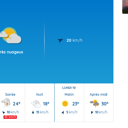
t Futuna
oid
20
km/h
rès nuageux
LUNDI 10
Soirée
Nuit
Matin
Après-midi
Soi
24°
18°
23°
30°
10
km/h
15
km/h
5
km/h
10
km/h
10
45 km/h