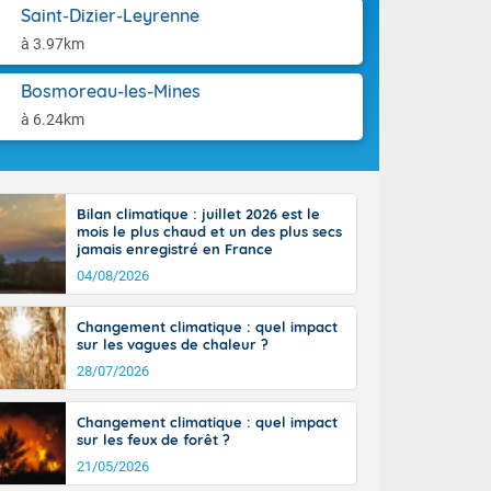
aison.
Saint-Dizier-Leyrenne
à 3.97km
perdant de
e reste du
es orages
Bosmoreau-les-Mines
nt le rivage
à 6.24km
us virulents
 nord, des
mineux et
nise sur le
Bilan climatique : juillet 2026 est le
vec localement
mois le plus chaud et un des plus secs
avec de la
jamais enregistré en France
indre 90 à 110
04/08/2026
tes de Manche
 pays, avec
Changement climatique : quel impact
a Garonne.
sur les vagues de chaleur ?
28/07/2026
Changement climatique : quel impact
sur les feux de forêt ?
ne Rhône-
21/05/2026
es entrées