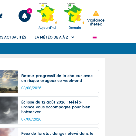
4
Vigilance
météo
Aujourd'hui
Demain
OS ACTUALITÉS
LA MÉTÉO DE A À Z
Articles
ngers
Retour progressif de la chaleur avec
Phénomènes dangereux de J+2 à J+7
un risque orageux ce week-end
civile
Avertissement pluies intenses à l'échelle
08/08/2026
des communes (Apic)
és
Bulletins Marine
Éclipse du 12 août 2026 : Météo-
France vous accompagne pour bien
ateur de
Bulletins d'estimation du risque
l'observer
d'avalanche
07/08/2026
-pompier
Météo des forêts
Vigicrues
Feux de forêts : danger élevé dans le