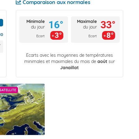
Comparaison aux normales
Minimale
Maximale
16°
33°
du jour
du jour
3°
8°
10
Ecart
Ecart
Écarts avec les moyennes de températures
minimales et maximales du mois de
août
sur
Janaillat
SATELLITE