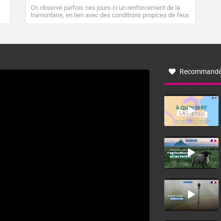
On observe parfois ces jours-ci un renforcement de la
tramontane, en lien avec des conditions propices de feux
de forêt. Mais qu'est-ce que la tramontane ? Quelles sont
ses caractéristiques ? La tramontane est un vent
turbulent soufflant de secteur nord-ouest à nord, ou ouest
à nord-ouest, dans un secteur qui part du Roussillon à la
vallée de l’Aude et à l’ouest de l’Hérault. L’étymologie de
ce vent vient du latin trasmontanus, signifiant au-delà des
monts, en allusion aux régions montagneuses d’où
Recommandé
provient ce vent.