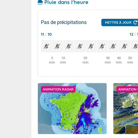
Pluie dans l'heure
Pas de précipitations
METTRE À JOUR
11 : 10
12 : 
5
10
20
30
40
50
min
min
min
min
min
min
ANIMATION RADAR
ANIMATION 