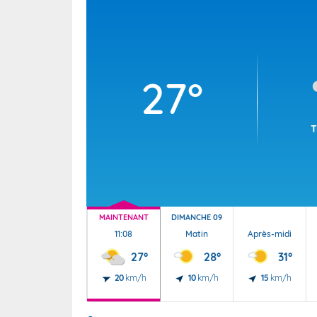
Wallis e
Grand fr
27°
T
MAINTENANT
DIMANCHE 09
11:08
Matin
Après-midi
27°
28°
31°
20
km/h
10
km/h
15
km/h