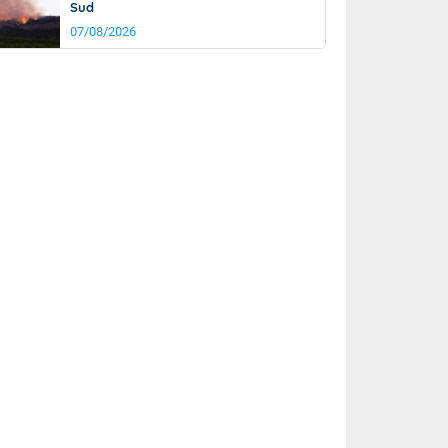
Sud
07/08/2026
rée
Nuit
23°
18°
km/h
10
km/h