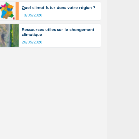
a Picardie aux
Quel climat futur dans votre région ?
 nouveaux
également du
13/05/2026
rénées
dées peuvent
Ressources utiles sur le changement
eur nord-
climatique
, les rafales
26/05/2026
t
la Grande
e et sur le
n basse vallée