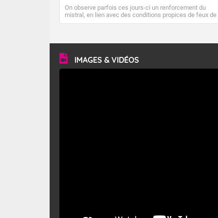
On observe parfois ces jours-ci un renforcement du
mistral, en lien avec des conditions propices de feux de
forêt. Mais qu'est-ce que le mistral ? Quelles sont ses
caractéristiques ? Le mistral est un vent régional,
turbulent et généralement sec, pouvant souffler à une
vitesse moyenne de 50 km/h et atteindre 80 à 100 km/h
en rafales, parfois davantage. Il parcourt la basse vallée
du Rhône et la Provence et envahit le littoral
IMAGES & VIDÉOS
méditerranéen à partir de la Camargue.