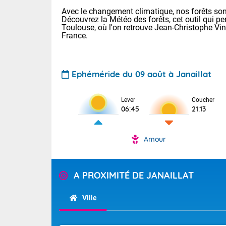
Avec le changement climatique, nos forêts sont
Découvrez la Météo des forêts, cet outil qui pe
Toulouse, où l'on retrouve Jean-Christophe Vi
France.
Ephéméride du 09 août à Janaillat
Voici les tem
Lever
Coucher
: 20/27 Paris
06:45
21:13
Clermont-Fd :
Limoges : 24/
Lille : 24/34
Amour
TENDANCE P
Cet après-mi
Pour la sema
Temps orag
A PROXIMITÉ DE JANAILLAT
départemen
Les températu
sensible, auc
(47), Pyrén
Ville
Garonne (82
Tendance des
Alpes-Marit
septembre 20
Drôme (26),