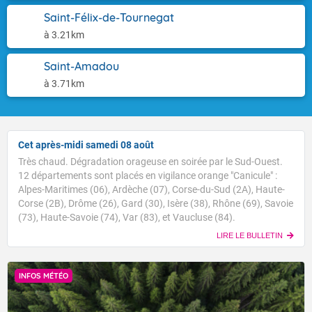
Saint-Félix-de-Tournegat
à 3.21km
Saint-Amadou
à 3.71km
Cet après-midi samedi 08 août
Très chaud. Dégradation orageuse en soirée par le Sud-Ouest.
12 départements sont placés en vigilance orange "Canicule" :
Alpes-Maritimes (06), Ardèche (07), Corse-du-Sud (2A), Haute-
Corse (2B), Drôme (26), Gard (30), Isère (38), Rhône (69), Savoie
(73), Haute-Savoie (74), Var (83), et Vaucluse (84).
LIRE LE BULLETIN
INFOS MÉTÉO