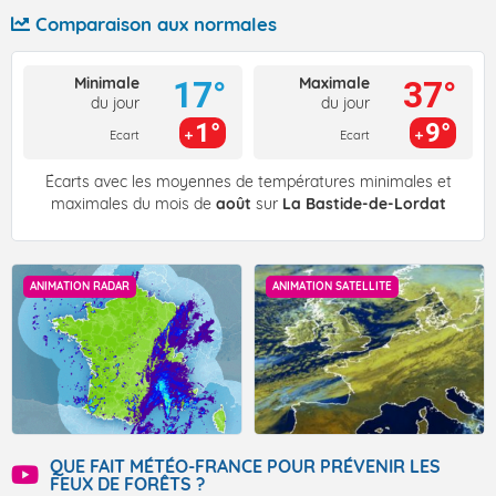
Comparaison aux normales
Minimale
Maximale
17°
37°
du jour
du jour
1°
9°
Ecart
Ecart
Écarts avec les moyennes de températures minimales et
maximales du mois de
août
sur
La Bastide-de-Lordat
ANIMATION RADAR
ANIMATION SATELLITE
QUE FAIT MÉTÉO-FRANCE POUR PRÉVENIR LES
FEUX DE FORÊTS ?