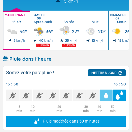
5
km/h
MAINTENANT
SAMEDI
DIMANCHE
08
09
15:49
Après-midi
Soirée
Nuit
Matin
34°
36°
27°
20°
26°
5
km/h
40
km/h
25
km/h
10
km/h
15
km/h
90 km/h
75 km/h
Pluie dans l'heure
Sortez votre parapluie !
METTRE À JOUR
15 : 50
16 : 50
5
10
20
30
40
50
min
min
min
min
min
min
Pluie modérée
dans 50 minutes