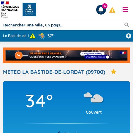
4
37°
La Bastide-de-L
...
Prévisions
TOUS LES RÉSULTATS
METEO LA BASTIDE-DE-LORDAT (09700)
Articles
34°
Couvert