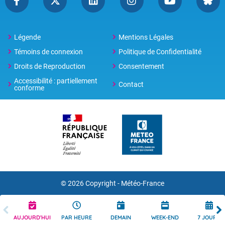
Légende
Mentions Légales
Témoins de connexion
Politique de Confidentialité
Droits de Reproduction
Consentement
Accessibilité : partiellement
Contact
conforme
© 2026 Copyright -
Météo-France
AUJOURD'HUI
PAR HEURE
DEMAIN
WEEK-END
7 JOURS