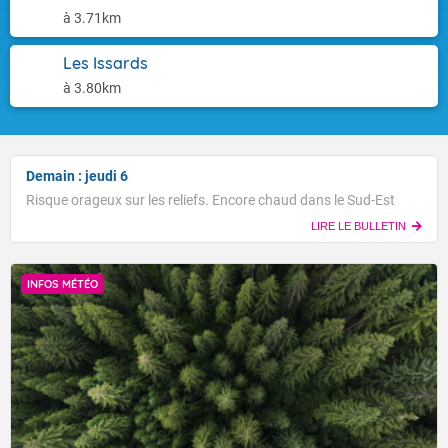
à 3.71km
Les Issards
à 3.80km
Demain : jeudi 6
Risque orageux sur les reliefs. Encore chaud dans le Sud-Est
LIRE LE BULLETIN
INFOS MÉTÉO