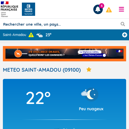
4
23°
Saint-Amadou
Prévisions
TOUS LES RÉSULTATS
METEO SAINT-AMADOU (09100)
Articles
22°
Peu nuageux