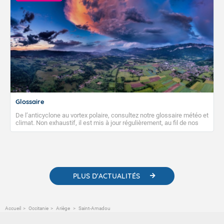
Glossaire
De l’anticyclone au vortex polaire, consultez notre glossaire météo et
climat. Non exhaustif, il est mis à jour régulièrement, au fil de nos
publications. Vous y trouverez également des liens utiles vers nos
contenus pédagogiques concernant les phénomènes
météorologiques et des informations scientifiques sur le
changement climatique.
PLUS D'ACTUALITÉS
Accueil
Occitanie
Ariège
Saint-Amadou