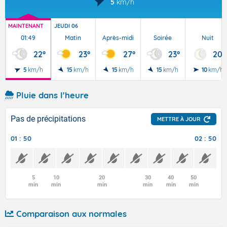
5
km/h
MAINTENANT
JEUDI 06
01:49
Matin
Après-midi
Soirée
Nuit
22°
23°
27°
23°
20°
5
km/h
15
km/h
15
km/h
15
km/h
10
km/h
Pluie dans l'heure
Pas de précipitations
METTRE À JOUR
01 : 50
02 : 50
5
10
20
30
40
50
min
min
min
min
min
min
Comparaison aux normales