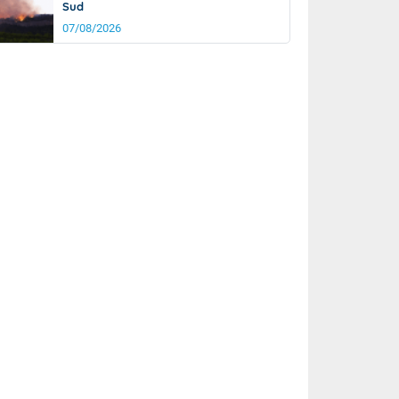
Sud
07/08/2026
rée
Nuit
26°
21°
km/h
5
km/h