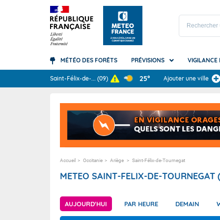
MÉTÉO DES FORÊTS
PRÉVISIONS
VIGILANCE
Prévisions
25°
Saint-Félix-de-
...
(09)
Ajouter une ville
TOUS LES RÉSULTAT
Carte des prévisions
Accédez à la Vigilance
Le climat mondial
A quoi sert la météo ?
Guadelo
Canicule
Les bas
Arc-en-c
Météo des Forêts
Qu'est-ce que la Vigilance ?
Le climat en France
Les grandes étapes de la prévision
Guyane
Orages
Quel cli
Canicule
Météo Montagne
Comment la Vigilance est-elle éléborée
Nos bilans climatiques
Vos questions les plus fréquentes
La Réun
Pluie-in
Ressourc
Nuages e
?
Météo Plage
Les saisons
Martini
Vagues-
Orages
Accueil
Occitanie
Ariège
Saint-Félix-de-Tournegat
Vos questions fréquentes
Météo Marine
Mayotte
Vent
Précipita
METEO SAINT-FELIX-DE-TOURNEGAT (
Nouvell
Tempêt
Vagues 
Polynési
Avalanc
Vent (te
AUJOURD'HUI
PAR HEURE
DEMAIN
Saint-Pi
Neige-v
Océans 