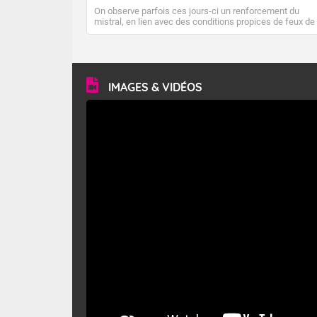
On observe parfois ces jours-ci un renforcement du
mistral, en lien avec des conditions propices de feux de
forêt. Mais qu'est-ce que le mistral ? Quelles sont ses
caractéristiques ? Le mistral est un vent régional,
turbulent et généralement sec, pouvant souffler à une
vitesse moyenne de 50 km/h et atteindre 80 à 100 km/h
en rafales, parfois davantage. Il parcourt la basse vallée
du Rhône et la Provence et envahit le littoral
IMAGES & VIDÉOS
méditerranéen à partir de la Camargue.