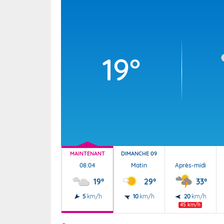
Wallis e
Grand fr
19°
MAINTENANT
DIMANCHE 09
08:04
Matin
Après-midi
19°
29°
33°
5
km/h
10
km/h
20
km/h
45 km/h