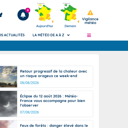
4
Vigilance
météo
Aujourd'hui
Demain
OS ACTUALITÉS
LA MÉTÉO DE A À Z
Articles
ngers
Retour progressif de la chaleur avec
Phénomènes dangereux de J+2 à J+7
un risque orageux ce week-end
civile
Avertissement pluies intenses à l'échelle
08/08/2026
des communes (Apic)
és
Bulletins Marine
Éclipse du 12 août 2026 : Météo-
France vous accompagne pour bien
ateur de
Bulletins d'estimation du risque
l'observer
d'avalanche
07/08/2026
-pompier
Météo des forêts
Vigicrues
Feux de forêts : danger élevé dans le