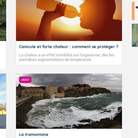
Fermer
Canicule et forte chaleur : comment se protéger ?
La chaleur a un effet immédiat sur l’organisme, dès les
premières augmentations de température.
VENT
La tramontane