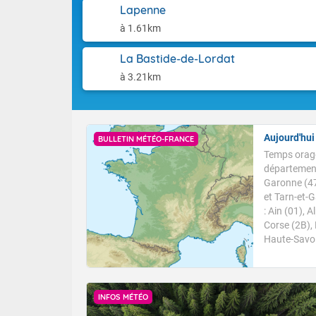
(74), Var (8
Les températu
Lapenne
Dernière mise
à 1.61km
Des résidus p
s'étendent en 
de-France, l'
La Bastide-de-Lordat
en matinée ver
à 3.21km
matin sur l'A
abords du gol
les Pyrénées. 
le Nord-Est. 
Aujourd'hu
BULLETIN MÉTÉO-FRANCE
sur le relief,
Temps orage
atlantique. D
département
Jura et les Al
Garonne (47
est le plus so
et Tarn-et-
salve orageus
: Ain (01), 
bons cumuls d
Corse (2B), 
accompagnés d
Haute-Savoie
températures,
17 et 24 degr
Les maximales
atlantique, el
jusqu'à 37 à 3
INFOS MÉTÉO