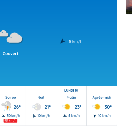
t Futuna
oid
5
km/h
Couvert
LUNDI 10
Soirée
Nuit
Matin
Après-midi
Soi
26°
21°
23°
30°
30
km/h
10
km/h
5
km/h
10
km/h
5
95 km/h