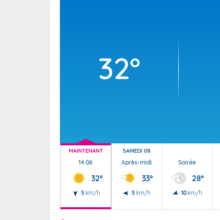
Wallis e
Grand fr
32°
MAINTENANT
SAMEDI 08
14:06
Après-midi
Soirée
32°
33°
28°
5
km/h
5
km/h
10
km/h