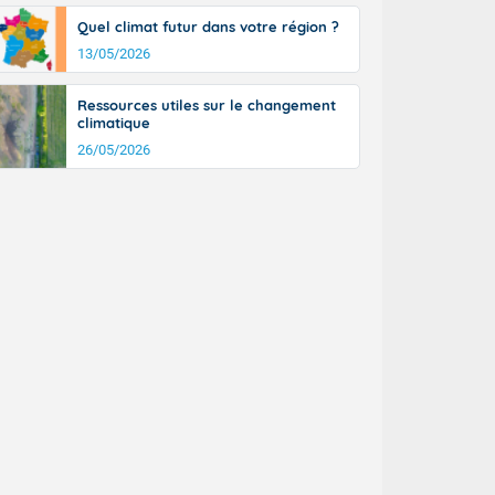
tinée, un peu
Quel climat futur dans votre région ?
ud du pays en
13/05/2026
tique. Des
ers le Jura et
ancs de
Ressources utiles sur le changement
t lumineux et
climatique
nise sur le
26/05/2026
ipitations en
km/h. Côté
mprises entre
 17 en Anjou.
açade
des pointes