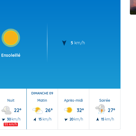
t Futuna
oid
5
km/h
Ensoleillé
DIMANCHE 09
Nuit
Matin
Après-midi
Soirée
Nu
22°
26°
32°
27°
30
km/h
15
km/h
20
km/h
15
km/h
5
55 km/h