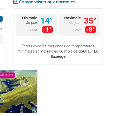
Comparaison aux normales
Minimale
Maximale
14°
35°
du jour
du jour
1°
8°
05
Ecart
Ecart
Écarts avec les moyennes de températures
minimales et maximales du mois de
août
sur
La
Bazeuge
SATELLITE