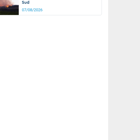
Sud
07/08/2026
it
20°
km/h