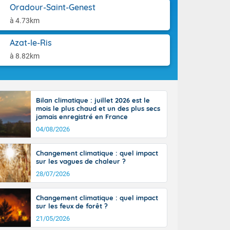
st du pays en
aison.
Oradour-Saint-Genest
que sur la
à 4.73km
, la chaine
 par
Azat-le-Ris
ure nuageuse
n seconde
à 8.82km
e Midi-
u-Charentes.
 90 km/h. Les
 30 degrés
Bilan climatique : juillet 2026 est le
e, avec 34 à
mois le plus chaud et un des plus secs
s, et 39 à 40
jamais enregistré en France
04/08/2026
Changement climatique : quel impact
sur les vagues de chaleur ?
28/07/2026
e-Aquitaine,
'Île-de-
Changement climatique : quel impact
isolés
sur les feux de forêt ?
maritimes sont
21/05/2026
 ondées sont