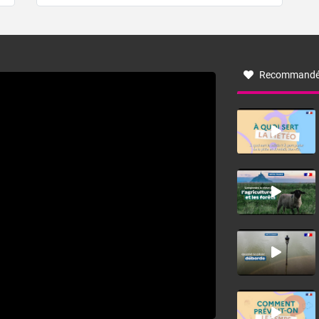
de forêt. Mais qu'est-ce que la tramontane ? Quelles sont
ses caractéristiques ? La tramontane est un vent
turbulent soufflant de secteur nord-ouest à nord, ou ouest
à nord-ouest, dans un secteur qui part du Roussillon à la
vallée de l’Aude et à l’ouest de l’Hérault. L’étymologie de
ce vent vient du latin trasmontanus, signifiant au-delà des
monts, en allusion aux régions montagneuses d’où
Recommandé
provient ce vent.