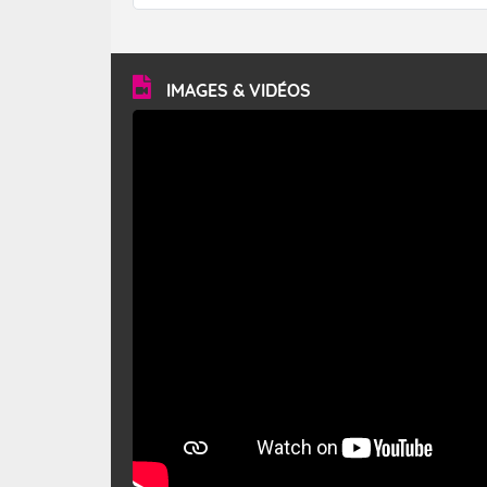
forêt. Mais qu'est-ce que le mistral ? Quelles sont ses
caractéristiques ? Le mistral est un vent régional,
turbulent et généralement sec, pouvant souffler à une
vitesse moyenne de 50 km/h et atteindre 80 à 100 km/h
en rafales, parfois davantage. Il parcourt la basse vallée
du Rhône et la Provence et envahit le littoral
IMAGES & VIDÉOS
méditerranéen à partir de la Camargue.