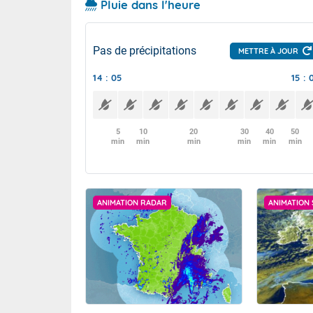
Pluie dans l'heure
Pas de précipitations
METTRE À JOUR
14 : 05
15 : 
5
10
20
30
40
50
min
min
min
min
min
min
ANIMATION RADAR
ANIMATION 