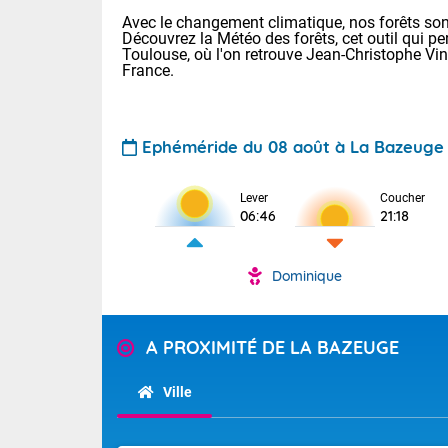
Avec le changement climatique, nos forêts sont
Découvrez la Météo des forêts, cet outil qui pe
Toulouse, où l'on retrouve Jean-Christophe Vi
France.
Ephéméride du 08 août à La Bazeuge
Voici les tem
Lever
Coucher
: 22/28 Paris
06:46
21:18
Clermont-Fd :
Limoges : 24/
Lille : 22/29
Dominique
TENDANCE P
Cet après-mi
Pour la sema
Très chaud
A PROXIMITÉ DE LA BAZEUGE
départemen
Au niveau du 
températures 
Maritimes 
Ville
(26), Gard 
Tendance des
(83), et Vau
2026 :