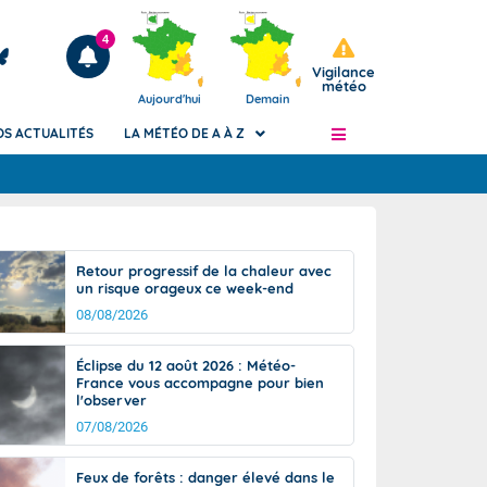
4
Vigilance
météo
Aujourd'hui
Demain
OS ACTUALITÉS
LA MÉTÉO DE A À Z
Articles
ngers
Retour progressif de la chaleur avec
Phénomènes dangereux de J+2 à J+7
un risque orageux ce week-end
civile
Avertissement pluies intenses à l'échelle
08/08/2026
des communes (Apic)
és
Bulletins Marine
Éclipse du 12 août 2026 : Météo-
France vous accompagne pour bien
ateur de
Bulletins d'estimation du risque
l'observer
d'avalanche
07/08/2026
-pompier
Météo des forêts
Vigicrues
Feux de forêts : danger élevé dans le