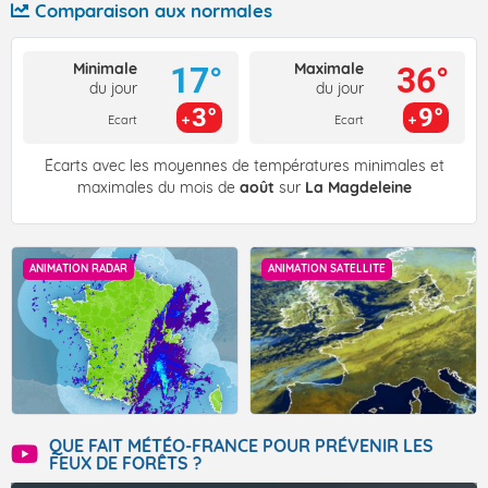
Comparaison aux normales
Minimale
Maximale
17°
36°
du jour
du jour
3°
9°
Ecart
Ecart
Écarts avec les moyennes de températures minimales et
maximales du mois de
août
sur
La Magdeleine
ANIMATION RADAR
ANIMATION SATELLITE
QUE FAIT MÉTÉO-FRANCE POUR PRÉVENIR LES
FEUX DE FORÊTS ?