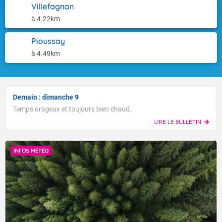
Villefagnan
à 4.22km
Pioussay
à 4.49km
Demain : dimanche 9
Temps orageux et toujours bien chaud.
LIRE LE BULLETIN
INFOS MÉTÉO