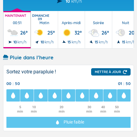
10
km/h
MAINTENANT
DIMANCHE
09
00:51
Matin
Après-midi
Soirée
Nuit
26°
25°
32°
26°
20°
10
km/h
10
km/h
15
km/h
15
km/h
15
km/h
Pluie dans l'heure
Sortez votre parapluie !
METTRE À JOUR
00 : 50
01 : 50
5
10
20
30
40
50
min
min
min
min
min
min
Pluie faible