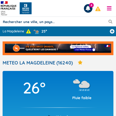
4
25°
La Magdeleine
Prévisions
TOUS LES RÉSULTATS
METEO LA MAGDELEINE (16240)
Articles
26°
Pluie faible