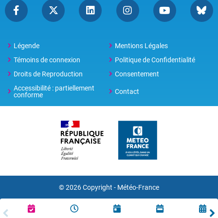
Légende
Mentions Légales
Témoins de connexion
Politique de Confidentialité
Droits de Reproduction
Consentement
Accessibilité : partiellement
Contact
conforme
© 2026 Copyright -
Météo-France