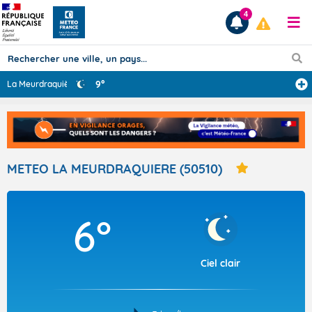
4
9°
La Meurdraquièr
...
Prévisions
TOUS LES RÉSULTATS
METEO LA MEURDRAQUIERE (50510)
Articles
6°
Ciel clair