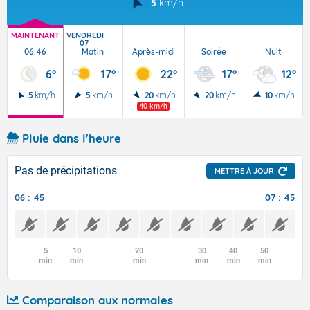
5
km/h
MAINTENANT
VENDREDI
07
06:46
Matin
Après-midi
Soirée
Nuit
6°
17°
22°
17°
12°
5
km/h
5
km/h
20
km/h
20
km/h
10
km/h
40 km/h
Pluie dans l'heure
Pas de précipitations
METTRE À JOUR
06 : 45
07 : 45
5
10
20
30
40
50
min
min
min
min
min
min
Comparaison aux normales