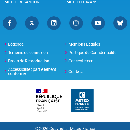
METEO BESANCON
METEO LE MANS
Légende
Mentions Légales
Témoins de connexion
Politique de Confidentialité
Droits de Reproduction
Consentement
Accessibilité : partiellement
Contact
conforme
© 2026 Copyright -
Météo-France