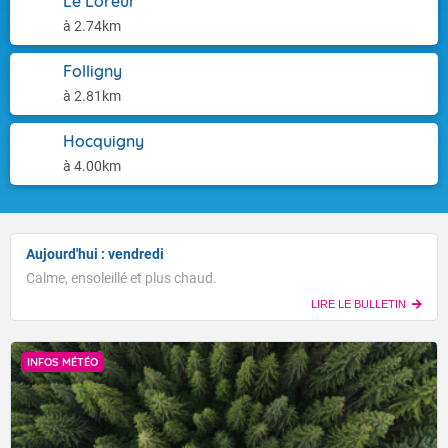
Le Loreur
à 2.74km
Folligny
à 2.81km
Hocquigny
à 4.00km
Aujourd'hui : vendredi
Calme, ensoleillé et plus chaud.
LIRE LE BULLETIN
INFOS MÉTÉO