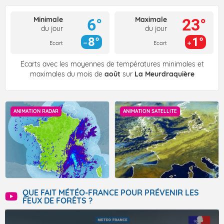
Minimale
Maximale
6°
23°
du jour
du jour
8°
1°
Ecart
Ecart
Écarts avec les moyennes de températures minimales et
maximales du mois de
août
sur
La Meurdraquière
ANIMATION RADAR
ANIMATION SATELLITE
QUE FAIT MÉTÉO-FRANCE POUR PRÉVENIR LES
FEUX DE FORÊTS ?