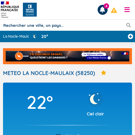
4
20°
La Nocle-Maulai
...
Prévisions
TOUS LES RÉSULTATS
METEO LA NOCLE-MAULAIX (58250)
Articles
22°
Ciel clair