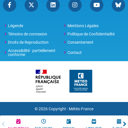
Légende
Mentions Légales
Témoins de connexion
Politique de Confidentialité
Droits de Reproduction
Consentement
Accessibilité : partiellement
Contact
conforme
© 2026 Copyright -
Météo-France