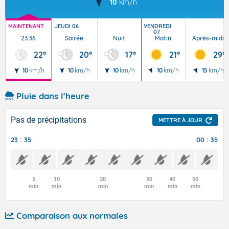
10
km/h
MAINTENANT
JEUDI 06
VENDREDI
07
23:36
Soirée
Nuit
Matin
Après-midi
22°
20°
17°
21°
29°
10
km/h
10
km/h
10
km/h
10
km/h
15
km/h
Pluie dans l'heure
Pas de précipitations
METTRE À JOUR
23 : 35
00 : 35
5
10
20
30
40
50
min
min
min
min
min
min
Comparaison aux normales