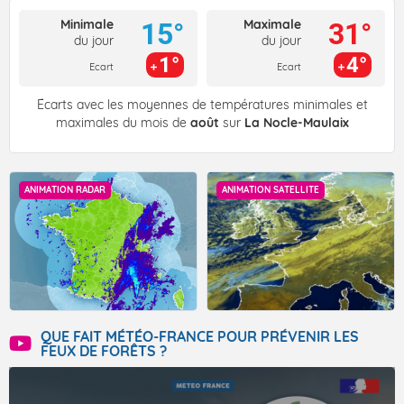
Minimale
Maximale
15°
31°
du jour
du jour
1°
4°
Ecart
Ecart
Écarts avec les moyennes de températures minimales et
maximales du mois de
août
sur
La Nocle-Maulaix
ANIMATION RADAR
ANIMATION SATELLITE
QUE FAIT MÉTÉO-FRANCE POUR PRÉVENIR LES
FEUX DE FORÊTS ?