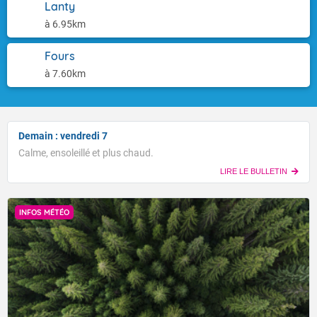
Lanty
à 6.95km
Fours
à 7.60km
Demain : vendredi 7
Calme, ensoleillé et plus chaud.
LIRE LE BULLETIN
INFOS MÉTÉO