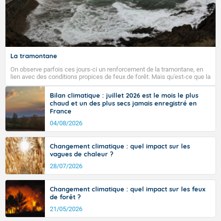
La tramontane
On observe parfois ces jours-ci un renforcement de la tramontane, en
lien avec des conditions propices de feux de forêt. Mais qu'est-ce que la
tramontane ? Quelles sont ses caractéristiques ? La tramontane est un
vent turbulent soufflant de secteur nord-ouest à nord, ou ouest à nord-
Bilan climatique : juillet 2026 est le mois le plus
ouest, dans un secteur qui part du Roussillon à la vallée de l’Aude et à
chaud et un des plus secs jamais enregistré en
l’ouest de l’Hérault. L’étymologie de ce vent vient du latin trasmontanus,
France
signifiant au-delà des monts, en allusion aux régions montagneuses
d’où provient ce vent.
04/08/2026
Changement climatique : quel impact sur les
vagues de chaleur ?
28/07/2026
Changement climatique : quel impact sur les feux
de forêt ?
21/05/2026