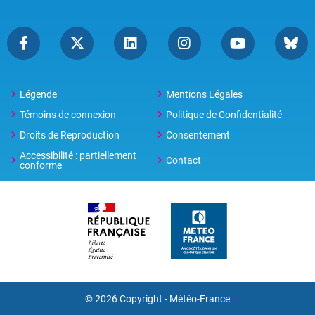
Légende
Mentions Légales
Témoins de connexion
Politique de Confidentialité
Droits de Reproduction
Consentement
Accessibilité : partiellement
Contact
conforme
© 2026 Copyright -
Météo-France