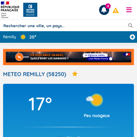
4
20°
Rémilly
Prévisions
TOUS LES RÉSULTATS
METEO REMILLY (58250)
Articles
17°
Peu nuageux