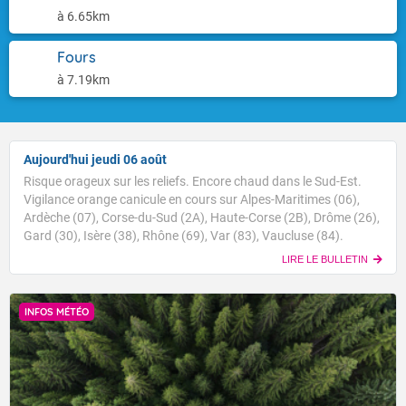
à 6.65km
Fours
à 7.19km
Aujourd'hui jeudi 06 août
Risque orageux sur les reliefs. Encore chaud dans le Sud-Est.
Vigilance orange canicule en cours sur Alpes-Maritimes (06),
Ardèche (07), Corse-du-Sud (2A), Haute-Corse (2B), Drôme (26),
Gard (30), Isère (38), Rhône (69), Var (83), Vaucluse (84).
LIRE LE BULLETIN
INFOS MÉTÉO