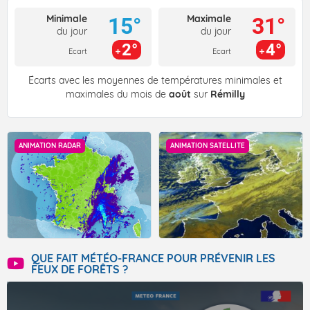
Minimale
Maximale
15°
31°
du jour
du jour
2°
4°
Ecart
Ecart
Écarts avec les moyennes de températures minimales et
maximales du mois de
août
sur
Rémilly
ANIMATION RADAR
ANIMATION SATELLITE
QUE FAIT MÉTÉO-FRANCE POUR PRÉVENIR LES
FEUX DE FORÊTS ?