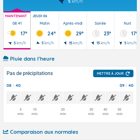
5
km/h
MAINTENANT
JEUDI 06
08:41
Matin
Après-midi
Soirée
Nuit
17°
24°
29°
23°
17°
5
km/h
5
km/h
15
km/h
15
km/h
5
km/h
Pluie dans l'heure
Pas de précipitations
METTRE À JOUR
08 : 40
09 : 40
5
10
20
30
40
50
min
min
min
min
min
min
Comparaison aux normales