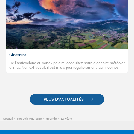
Glossaire
De l’anticyclone au vortex polaire, consultez notre glossaire météo et
climat. Non exhaustif, il est mis à jour régulièrement, au fil de nos
publications. Vous y trouverez également des liens utiles vers nos
contenus pédagogiques concernant les phénomènes
météorologiques et des informations scientifiques sur le
changement climatique.
PLUS D'ACTUALITÉS
Accueil
Nouvelle Aquitaine
Gironde
La Réole