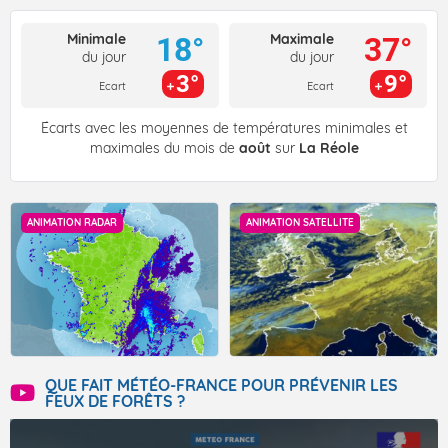
Minimale
Maximale
18°
37°
du jour
du jour
3°
9°
Ecart
Ecart
Écarts avec les moyennes de températures minimales et
maximales du mois de
août
sur
La Réole
ANIMATION RADAR
ANIMATION SATELLITE
QUE FAIT MÉTÉO-FRANCE POUR PRÉVENIR LES
FEUX DE FORÊTS ?