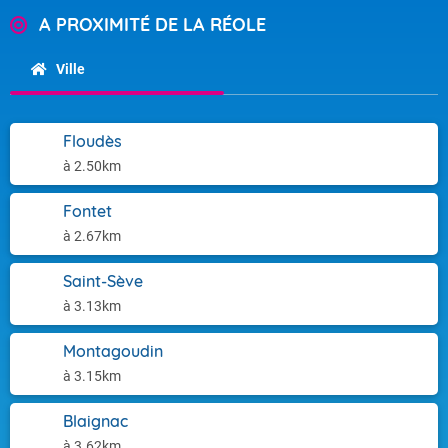
A PROXIMITÉ DE LA RÉOLE
Ville
Floudès
à 2.50km
Fontet
à 2.67km
Saint-Sève
à 3.13km
Montagoudin
à 3.15km
Blaignac
à 3.62km