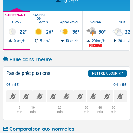
0
km/h
MAINTENANT
SAMEDI
08
03:53
Matin
Après-midi
Soirée
Nuit
22°
26°
36°
30°
22°
0
km/h
5
km/h
10
km/h
20
km/h
20
km/h
60 km/h
Pluie dans l'heure
Pas de précipitations
METTRE À JOUR
03 : 55
04 : 55
5
10
20
30
40
50
min
min
min
min
min
min
Comparaison aux normales