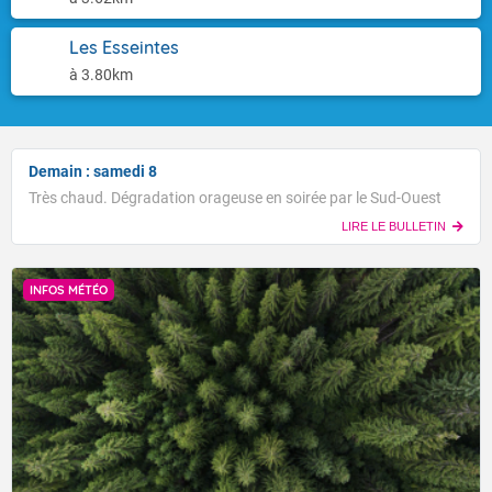
Les Esseintes
à 3.80km
Demain : samedi 8
Très chaud. Dégradation orageuse en soirée par le Sud-Ouest
LIRE LE BULLETIN
INFOS MÉTÉO