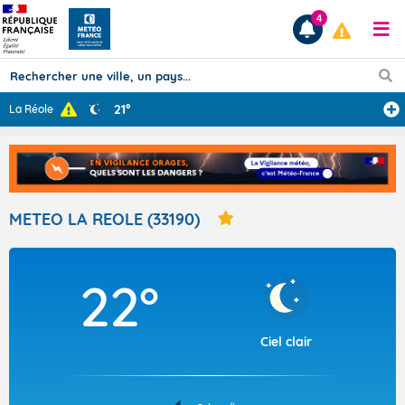
4
21°
La Réole
Prévisions
TOUS LES RÉSULTATS
METEO LA REOLE (33190)
Articles
22°
Ciel clair