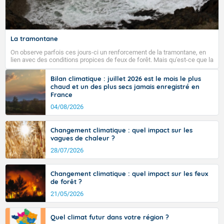
La tramontane
On observe parfois ces jours-ci un renforcement de la tramontane, en
lien avec des conditions propices de feux de forêt. Mais qu'est-ce que la
tramontane ? Quelles sont ses caractéristiques ? La tramontane est un
vent turbulent soufflant de secteur nord-ouest à nord, ou ouest à nord-
Bilan climatique : juillet 2026 est le mois le plus
ouest, dans un secteur qui part du Roussillon à la vallée de l’Aude et à
chaud et un des plus secs jamais enregistré en
l’ouest de l’Hérault. L’étymologie de ce vent vient du latin trasmontanus,
France
signifiant au-delà des monts, en allusion aux régions montagneuses
d’où provient ce vent.
04/08/2026
Changement climatique : quel impact sur les
vagues de chaleur ?
28/07/2026
Changement climatique : quel impact sur les feux
de forêt ?
21/05/2026
Quel climat futur dans votre région ?