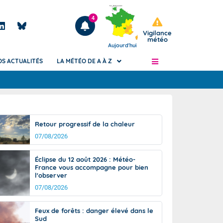
4
Vigilance
météo
Aujourd'hui
OS ACTUALITÉS
LA MÉTÉO DE A À Z
Articles
ngers
Retour progressif de la chaleur
Phénomènes dangereux de J+2 à J+7
07/08/2026
civile
Avertissement pluies intenses à l'échelle
des communes (Apic)
és
Éclipse du 12 août 2026 : Météo-
Bulletins Marine
France vous accompagne pour bien
l'observer
ateur de
Bulletins d'estimation du risque
d'avalanche
07/08/2026
-pompier
Météo des forêts
Feux de forêts : danger élevé dans le
Vigicrues
Sud