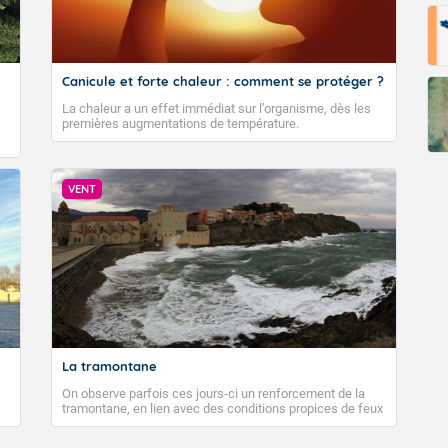
Canicule et forte chaleur : comment se protéger ?
La chaleur a un effet immédiat sur l’organisme, dès les
premières augmentations de température.
VENT
La tramontane
On observe parfois ces jours-ci un renforcement de la
tramontane, en lien avec des conditions propices de feux
de forêt. Mais qu'est-ce que la tramontane ? Quelles sont
ses caractéristiques ? La tramontane est un vent