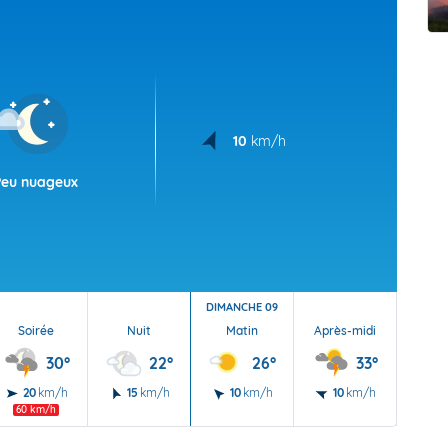
t Futuna
oid
10
km/h
Peu nuageux
DIMANCHE 09
Soirée
Nuit
Matin
Après-midi
Soi
30°
22°
26°
33°
20
km/h
15
km/h
10
km/h
10
km/h
20
60 km/h
55 