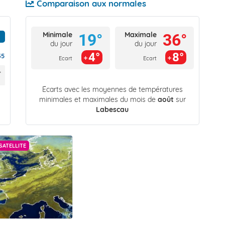
Comparaison aux normales
Minimale
Maximale
19°
36°
du jour
du jour
4°
8°
35
Ecart
Ecart
Écarts avec les moyennes de températures
minimales et maximales du mois de
août
sur
Labescau
SATELLITE