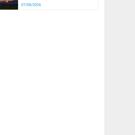
07/08/2026
rée
Nuit
28°
22°
km/h
5
km/h
km/h