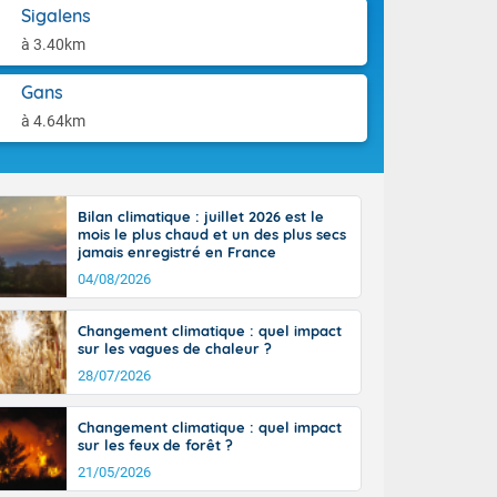
aison.
Sigalens
r l'Occitanie
e puis
à 3.40km
région Midi-
tié nord du
Gans
rranéen. Les
à 4.64km
-totalité du
et même
Bilan climatique : juillet 2026 est le
mois le plus chaud et un des plus secs
jamais enregistré en France
04/08/2026
Changement climatique : quel impact
sur les vagues de chaleur ?
28/07/2026
Changement climatique : quel impact
sur les feux de forêt ?
21/05/2026