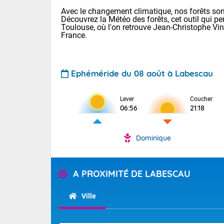
Avec le changement climatique, nos forêts sont
Découvrez la Météo des forêts, cet outil qui pe
Toulouse, où l'on retrouve Jean-Christophe Vi
France.
Ephéméride du 08 août à Labescau
Voici les tem
Lever
Coucher
31 Lyon : 35 
06:56
21:18
: 32 Nancy : 
31 Lille : 28 
Dominique
Aujourd'hui 
TENDANCE P
Très chaud
Pour la sema
A PROXIMITÉ DE LABESCAU
En matinée, le
Au niveau du 
températures 
aux Hauts-de-F
Ville
Corse. L'aprè
Tendance des
Pyrénées, la
2026 :
Les orages py