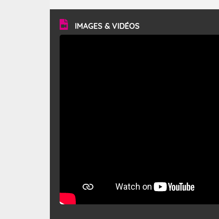
turbulent et généralement sec, pouvant souffler à une
vitesse moyenne de 50 km/h et atteindre 80 à 100 km/h
en rafales, parfois davantage. Il parcourt la basse vallée
du Rhône et la Provence et envahit le littoral
IMAGES & VIDÉOS
méditerranéen à partir de la Camargue.