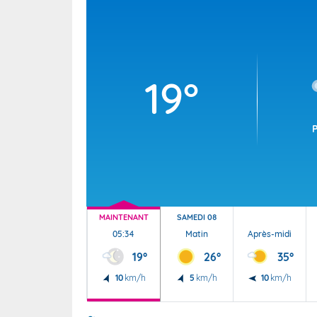
Wallis e
Grand fr
19°
MAINTENANT
SAMEDI 08
05:34
Matin
Après-midi
19°
26°
35°
10
km/h
5
km/h
10
km/h