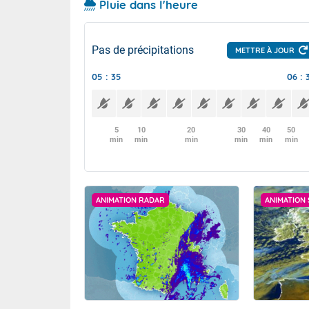
Pluie dans l'heure
Pas de précipitations
METTRE À JOUR
05 : 35
06 : 
5
10
20
30
40
50
min
min
min
min
min
min
ANIMATION RADAR
ANIMATION 