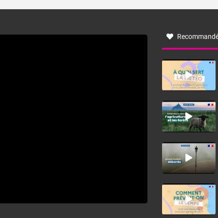
turbulent soufflant de secteur nord-ouest à nord, ou ouest
à nord-ouest, dans un secteur qui part du Roussillon à la
vallée de l’Aude et à l’ouest de l’Hérault. L’étymologie de
ce vent vient du latin trasmontanus, signifiant au-delà des
monts, en allusion aux régions montagneuses d’où
Recommandé
provient ce vent.