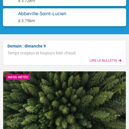
à 3.72km
Abbeville-Saint-Lucien
à 3.75km
Demain : dimanche 9
Temps orageux et toujours bien chaud.
LIRE LE BULLETIN
INFOS MÉTÉO