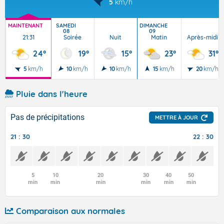
5
km/h
MAINTENANT
SAMEDI
DIMANCHE
08
09
21:31
Soirée
Nuit
Matin
Après-midi
24°
19°
15°
23°
31°
5
km/h
10
km/h
10
km/h
15
km/h
20
km/h
Pluie dans l'heure
Pas de précipitations
METTRE À JOUR
21 : 30
22 : 30
5
10
20
30
40
50
min
min
min
min
min
min
Comparaison aux normales