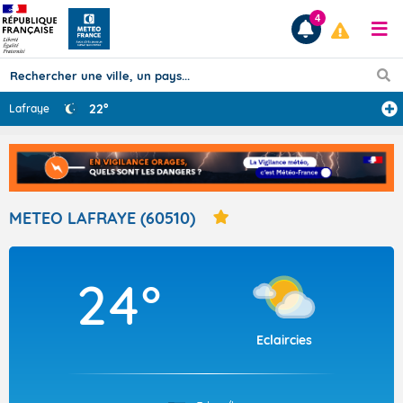
4
22°
Lafraye
Prévisions
TOUS LES RÉSULTATS
METEO LAFRAYE (60510)
Articles
24°
Eclaircies