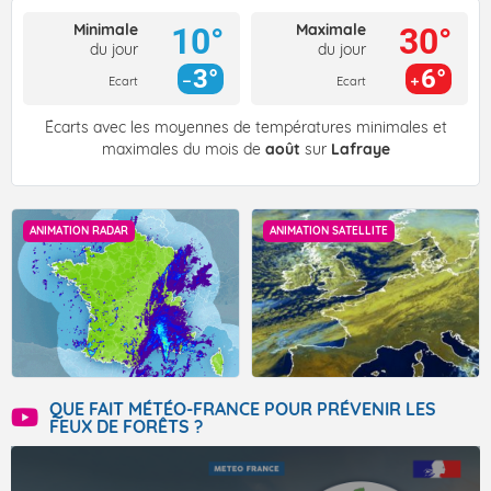
Minimale
Maximale
10°
30°
du jour
du jour
3°
6°
Ecart
Ecart
Écarts avec les moyennes de températures minimales et
maximales du mois de
août
sur
Lafraye
ANIMATION RADAR
ANIMATION SATELLITE
QUE FAIT MÉTÉO-FRANCE POUR PRÉVENIR LES
FEUX DE FORÊTS ?