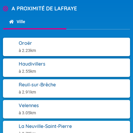
A PROXIMITÉ DE LAFRAYE
Ville
Oroër
à 2.23km
Haudivillers
à 2.55km
Reuil-sur-Brêche
à 2.91km
Velennes
à 3.05km
La Neuville-Saint-Pierre