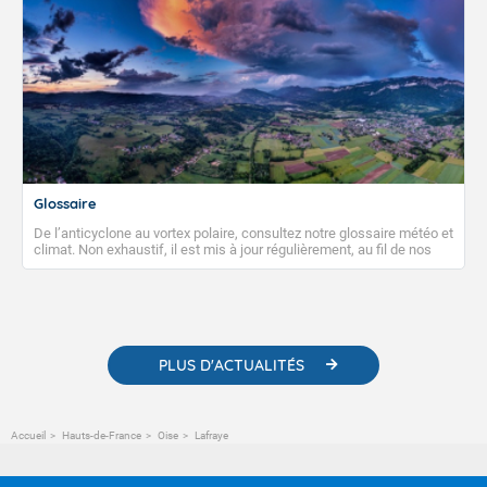
Glossaire
De l’anticyclone au vortex polaire, consultez notre glossaire météo et
climat. Non exhaustif, il est mis à jour régulièrement, au fil de nos
publications. Vous y trouverez également des liens utiles vers nos
contenus pédagogiques concernant les phénomènes
météorologiques et des informations scientifiques sur le
changement climatique.
PLUS D'ACTUALITÉS
Accueil
Hauts-de-France
Oise
Lafraye