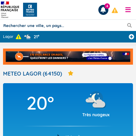
4
21°
Lagor
Prévisions
TOUS LES RÉSULTATS
METEO LAGOR (64150)
Articles
20°
Très nuageux