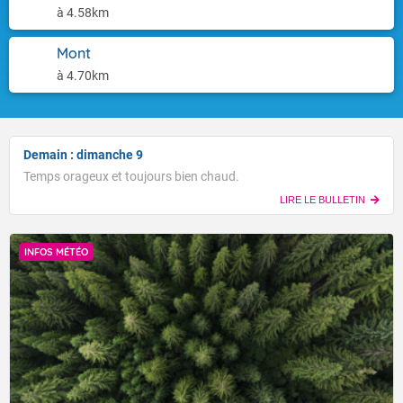
à 4.58km
Mont
à 4.70km
Demain : dimanche 9
Temps orageux et toujours bien chaud.
LIRE LE BULLETIN
INFOS MÉTÉO