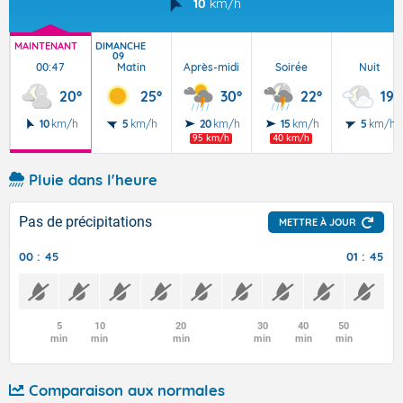
10
km/h
MAINTENANT
DIMANCHE
09
00:47
Matin
Après-midi
Soirée
Nuit
20°
25°
30°
22°
19°
10
km/h
5
km/h
20
km/h
15
km/h
5
km/h
95 km/h
40 km/h
Pluie dans l'heure
Pas de précipitations
METTRE À JOUR
00 : 45
01 : 45
5
10
20
30
40
50
min
min
min
min
min
min
Comparaison aux normales