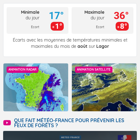
Minimale
Maximale
17°
36°
du jour
du jour
1°
8°
Ecart
Ecart
Écarts avec les moyennes de températures minimales et
maximales du mois de
août
sur
Lagor
ANIMATION RADAR
ANIMATION SATELLITE
QUE FAIT MÉTÉO-FRANCE POUR PRÉVENIR LES
FEUX DE FORÊTS ?