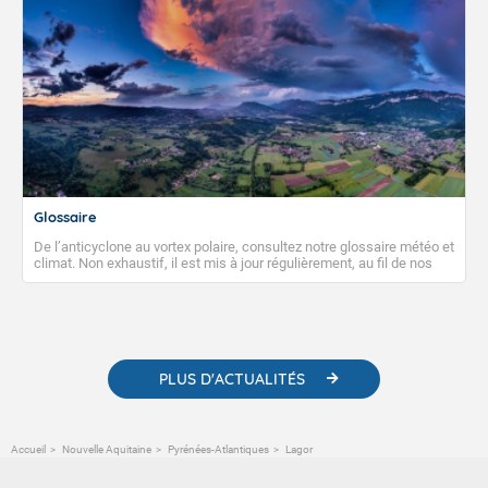
Glossaire
De l’anticyclone au vortex polaire, consultez notre glossaire météo et
climat. Non exhaustif, il est mis à jour régulièrement, au fil de nos
publications. Vous y trouverez également des liens utiles vers nos
contenus pédagogiques concernant les phénomènes
météorologiques et des informations scientifiques sur le
changement climatique.
PLUS D'ACTUALITÉS
Accueil
Nouvelle Aquitaine
Pyrénées-Atlantiques
Lagor