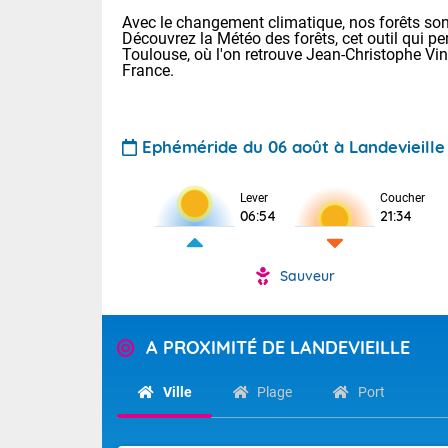
Avec le changement climatique, nos forêts sont
Découvrez la Météo des forêts, cet outil qui pe
Toulouse, où l'on retrouve Jean-Christophe Vi
France.
Ephéméride du 06 août à Landevieille
Voici les tem
Lever
Coucher
Lyon : 33 Bia
06:54
21:34
25 Nancy : 29
30 Lille : 24 
Sauveur
Aujourd'hui : 
TENDANCE P
Risque ora
Pour la sema
A PROXIMITÉ DE LANDEVIEILLE
Vigilance ora
Cette semain
devrait rester
(2A), Haute-C
Ville
Plage
Port
(84). Sur le 
Tendance des
de journée, l
2026 :
Sur les crête