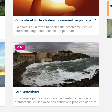
Canicule et forte chaleur : comment se protéger ?
La chaleur a un effet immédiat sur l’organisme, dès les
premières augmentations de température.
VENT
La tramontane
On observe parfois ces jours-ci un renforcement de la
tramontane, en lien avec des conditions propices de feux
de forêt. Mais qu'est-ce que la tramontane ? Quelles sont
ses caractéristiques ? La tramontane est un vent