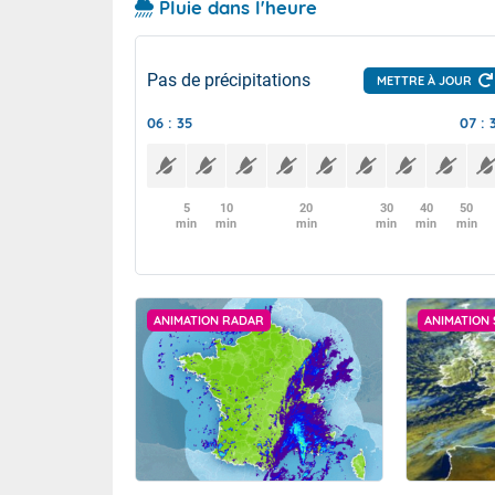
Pluie dans l'heure
Pas de précipitations
METTRE À JOUR
06 : 35
07 : 
5
10
20
30
40
50
min
min
min
min
min
min
ANIMATION RADAR
ANIMATION 