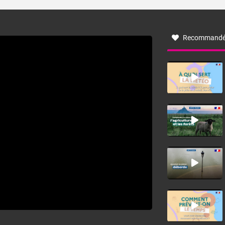
turbulent soufflant de secteur nord-ouest à nord, ou ouest
à nord-ouest, dans un secteur qui part du Roussillon à la
vallée de l’Aude et à l’ouest de l’Hérault. L’étymologie de
ce vent vient du latin trasmontanus, signifiant au-delà des
monts, en allusion aux régions montagneuses d’où
Recommandé
provient ce vent.