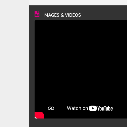
turbulent et généralement sec, pouvant souffler à une
vitesse moyenne de 50 km/h et atteindre 80 à 100 km/h
en rafales, parfois davantage. Il parcourt la basse vallée
du Rhône et la Provence et envahit le littoral
IMAGES & VIDÉOS
méditerranéen à partir de la Camargue.