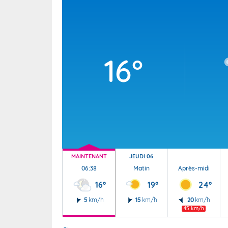
Wallis e
Grand fr
16°
MAINTENANT
JEUDI 06
06:38
Matin
Après-midi
16°
19°
24°
5
km/h
15
km/h
20
km/h
45 km/h