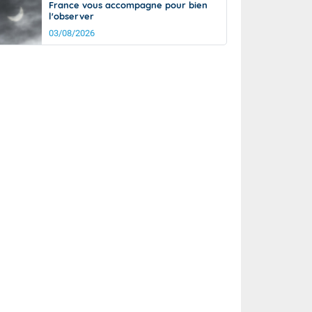
France vous accompagne pour bien
l'observer
03/08/2026
rée
Nuit
22°
19°
km/h
15
km/h