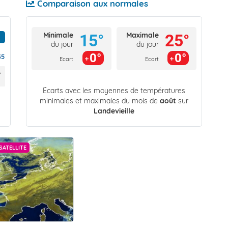
Comparaison aux normales
Minimale
Maximale
15°
25°
du jour
du jour
0°
0°
35
Ecart
Ecart
Écarts avec les moyennes de températures
minimales et maximales du mois de
août
sur
Landevieille
SATELLITE