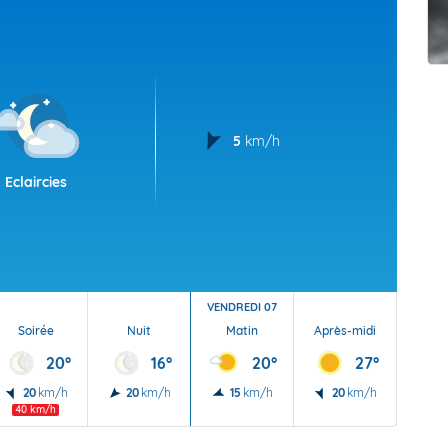
t Futuna
oid
5
km/h
Eclaircies
VENDREDI 07
Soirée
Nuit
Matin
Après-midi
Soi
20°
16°
20°
27°
20
km/h
20
km/h
15
km/h
20
km/h
20
40 km/h