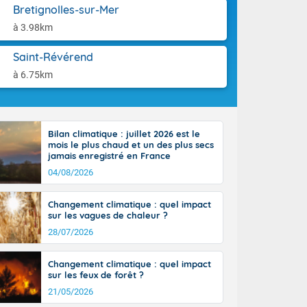
aison.
Bretignolles-sur-Mer
n ensoleillée,
 nuages
à 3.98km
sionner une
lpes
Saint-Révérend
iques, le vent
à 6.75km
et tramontane
. Les
. Il fait 12 à
uages, elles
terranéen et
Bilan climatique : juillet 2026 est le
mois le plus chaud et un des plus secs
ste sur le
jamais enregistré en France
ales
04/08/2026
Rhône-Alpes à
 terres et 20
Changement climatique : quel impact
sur les vagues de chaleur ?
28/07/2026
Changement climatique : quel impact
sur les feux de forêt ?
21/05/2026