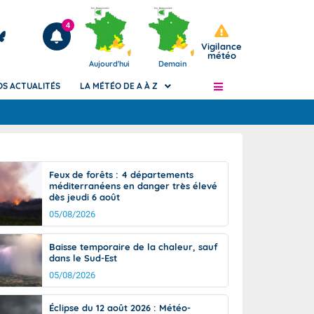
4
Vigilance
météo
Aujourd'hui
Demain
OS ACTUALITÉS
LA MÉTÉO DE A À Z
Articles
ngers
Feux de forêts : 4 départements
Phénomènes dangereux de J+2 à J+7
méditerranéens en danger très élevé
civile
dès jeudi 6 août
Avertissement pluies intenses à l'échelle
des communes (Apic)
05/08/2026
és
Bulletins Marine
Baisse temporaire de la chaleur, sauf
ateur de
Bulletins d'estimation du risque
dans le Sud-Est
d'avalanche
05/08/2026
-pompier
Météo des forêts
Vigicrues
Éclipse du 12 août 2026 : Météo-