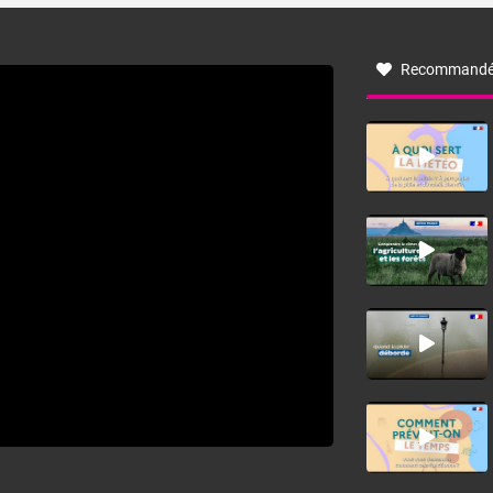
à nord-ouest, dans un secteur qui part du Roussillon à la
vallée de l’Aude et à l’ouest de l’Hérault. L’étymologie de
ce vent vient du latin trasmontanus, signifiant au-delà des
monts, en allusion aux régions montagneuses d’où
Recommandé
provient ce vent.