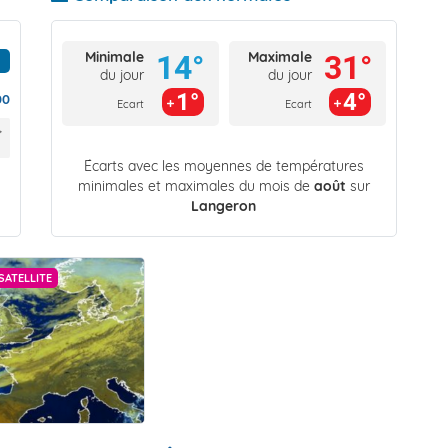
Minimale
Maximale
14°
31°
du jour
du jour
1°
4°
00
Ecart
Ecart
Écarts avec les moyennes de températures
minimales et maximales du mois de
août
sur
Langeron
SATELLITE