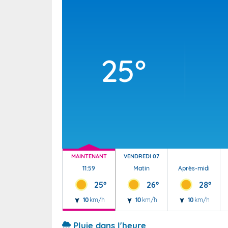
Wallis e
Grand fr
25°
MAINTENANT
VENDREDI 07
11:59
Matin
Après-midi
25°
26°
28°
10
km/h
10
km/h
10
km/h
Pluie dans l'heure