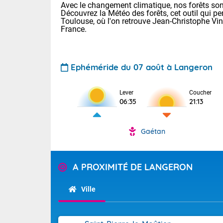
Avec le changement climatique, nos forêts sont
Découvrez la Météo des forêts, cet outil qui pe
Toulouse, où l'on retrouve Jean-Christophe Vi
France.
Ephéméride du 07 août à Langeron
Voici les tem
Lever
Coucher
06:35
21:13
: 18/25 Paris
Clermont-Fd :
Limoges : 21/
Gaétan
Lille : 18/26
TENDANCE P
Cet après-mi
Pour la sema
A PROXIMITÉ DE LANGERON
Calme, enso
Cette semain
temps devrait 
Ville
La journée s'
territoire. Se
Tendance des
chaîne des Py
2026 :
mistral souff