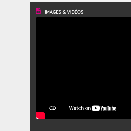
vitesse moyenne de 50 km/h et atteindre 80 à 100 km/h
en rafales, parfois davantage. Il parcourt la basse vallée
du Rhône et la Provence et envahit le littoral
IMAGES & VIDÉOS
méditerranéen à partir de la Camargue.