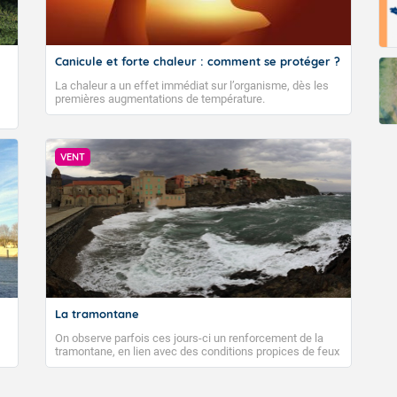
Fermer
Canicule et forte chaleur : comment se protéger ?
La chaleur a un effet immédiat sur l’organisme, dès les
premières augmentations de température.
VENT
La tramontane
On observe parfois ces jours-ci un renforcement de la
tramontane, en lien avec des conditions propices de feux
de forêt. Mais qu'est-ce que la tramontane ? Quelles sont
ses caractéristiques ? La tramontane est un vent
turbulent soufflant de secteur nord-ouest à nord, ou ouest