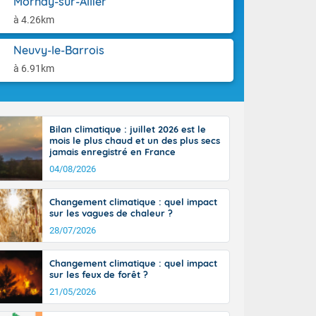
Mornay-sur-Allier
aison.
n peu moins
à 4.26km
t 25 à 30
0 à 35 degrés
Neuvy-le-Barrois
rranéen.
à 6.91km
Bilan climatique : juillet 2026 est le
-France jusque
mois le plus chaud et un des plus secs
sur la Corse.
jamais enregistré en France
des Pyrénées,
04/08/2026
. En marge de
rection de la
Changement climatique : quel impact
di. En soirée,
sur les vagues de chaleur ?
 sur
e thermomètre
28/07/2026
squ'à 22 à 24,
culier, sur le
Changement climatique : quel impact
, hors côtes
sur les feux de forêt ?
nt 38 ou 39
21/05/2026