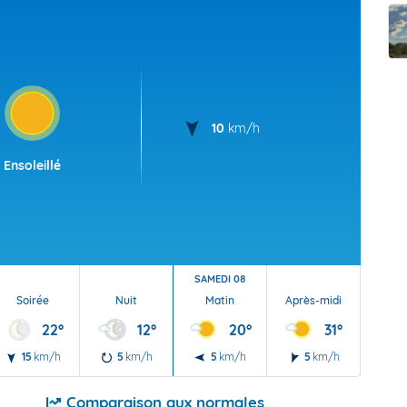
t Futuna
oid
10
km/h
Ensoleillé
SAMEDI 08
Soirée
Nuit
Matin
Après-midi
Soi
22°
12°
20°
31°
15
km/h
5
km/h
5
km/h
5
km/h
5
Comparaison aux normales