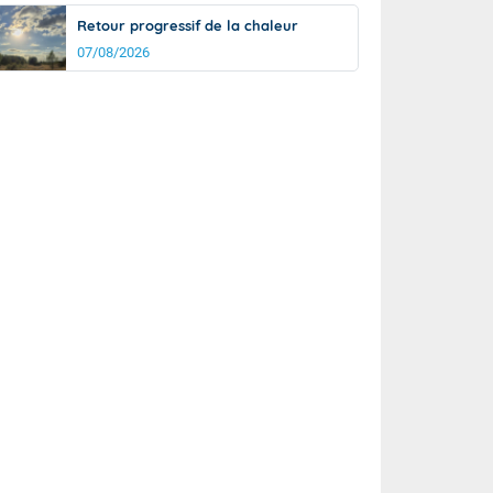
Retour progressif de la chaleur
07/08/2026
rée
Nuit
24°
17°
km/h
5
km/h