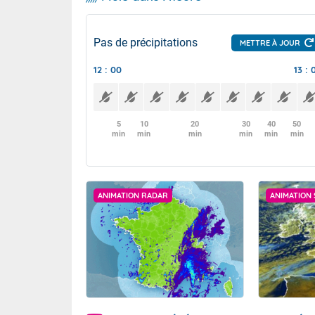
Pas de précipitations
METTRE À JOUR
12 : 00
13 : 
5
10
20
30
40
50
min
min
min
min
min
min
ANIMATION RADAR
ANIMATION 