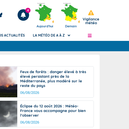
4
Vigilance
météo
Aujourd'hui
Demain
OS ACTUALITÉS
LA MÉTÉO DE A À Z
Articles
ngers
Feux de forêts : danger élevé à très
Phénomènes dangereux de J+2 à J+7
élevé persistant près de la
civile
Méditerranée, plus modéré sur le
Avertissement pluies intenses à l'échelle
reste du pays
des communes (Apic)
és
06/08/2026
Bulletins Marine
ateur de
Bulletins d'estimation du risque
Éclipse du 12 août 2026 : Météo-
d'avalanche
France vous accompagne pour bien
-pompier
l'observer
Météo des forêts
06/08/2026
Vigicrues