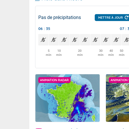
Pas de précipitations
METTRE À JOUR
06 : 35
07 : 
5
10
20
30
40
50
min
min
min
min
min
min
ANIMATION RADAR
ANIMATION 