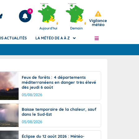
4
Vigilance
météo
Aujourd'hui
Demain
OS ACTUALITÉS
LA MÉTÉO DE A À Z
Articles
ngers
Feux de forêts : 4 départements
Phénomènes dangereux de J+2 à J+7
méditerranéens en danger très élevé
civile
dès jeudi 6 août
Avertissement pluies intenses à l'échelle
des communes (Apic)
05/08/2026
és
Bulletins Marine
Baisse temporaire de la chaleur, sauf
ateur de
Bulletins d'estimation du risque
dans le Sud-Est
d'avalanche
05/08/2026
-pompier
Météo des forêts
Vigicrues
Éclipse du 12 août 2026 : Météo-