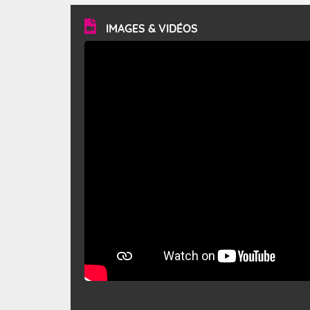
vitesse moyenne de 50 km/h et atteindre 80 à 100 km/h
en rafales, parfois davantage. Il parcourt la basse vallée
du Rhône et la Provence et envahit le littoral
IMAGES & VIDÉOS
méditerranéen à partir de la Camargue.