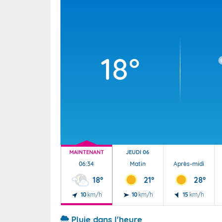
Wallis e
Grand fr
18°
MAINTENANT
JEUDI 06
06:34
Matin
Après-midi
18°
21°
28°
10
km/h
10
km/h
15
km/h
Pluie dans l'heure