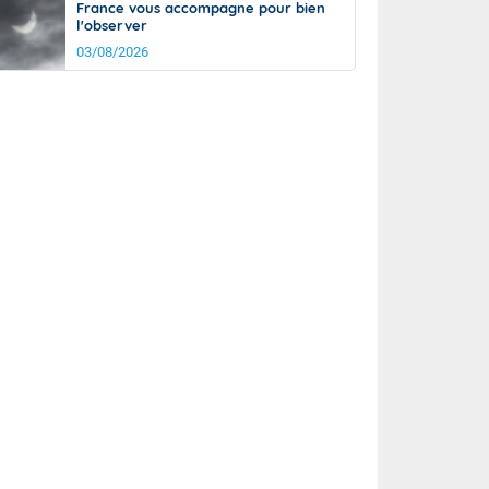
France vous accompagne pour bien
l'observer
03/08/2026
rée
Nuit
21°
14°
km/h
5
km/h