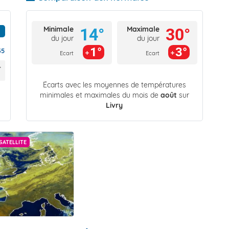
Minimale
Maximale
14°
30°
du jour
du jour
1°
3°
35
Ecart
Ecart
Écarts avec les moyennes de températures
minimales et maximales du mois de
août
sur
Livry
SATELLITE