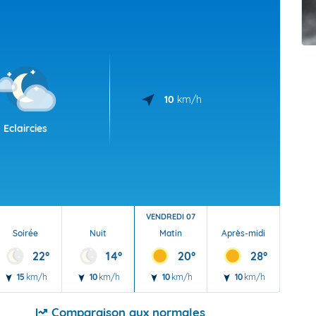
t Futuna
oid
10
km/h
Eclaircies
VENDREDI 07
Soirée
Nuit
Matin
Après-midi
Soi
22°
14°
20°
28°
15
km/h
10
km/h
10
km/h
10
km/h
15
Comparaison aux normales