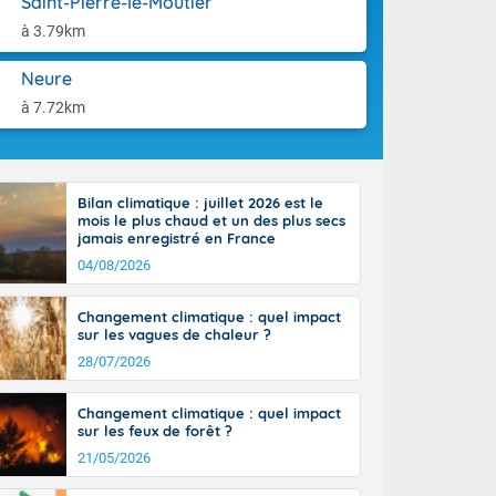
Saint-Pierre-le-Moûtier
aison.
n ensoleillée,
à 3.79km
 nuages
sionner une
Neure
lpes
iques, le vent
à 7.72km
et tramontane
. Les
. Il fait 12 à
uages, elles
Bilan climatique : juillet 2026 est le
terranéen et
mois le plus chaud et un des plus secs
ste sur le
jamais enregistré en France
ales
04/08/2026
Rhône-Alpes à
 terres et 20
Changement climatique : quel impact
sur les vagues de chaleur ?
28/07/2026
Changement climatique : quel impact
sur les feux de forêt ?
21/05/2026