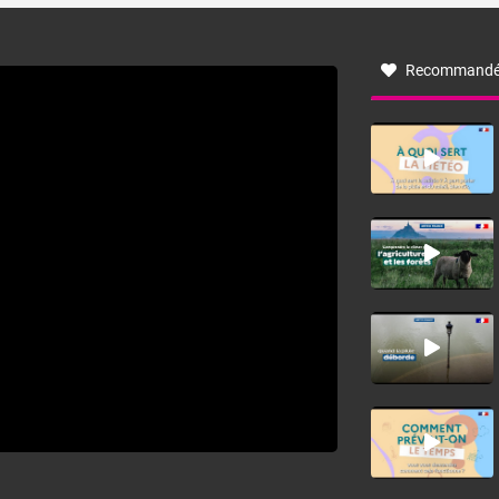
à nord-ouest, dans un secteur qui part du Roussillon à la
vallée de l’Aude et à l’ouest de l’Hérault. L’étymologie de
ce vent vient du latin trasmontanus, signifiant au-delà des
monts, en allusion aux régions montagneuses d’où
Recommandé
provient ce vent.