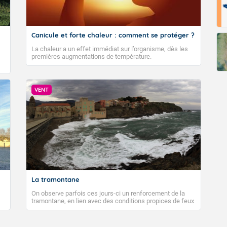
Canicule et forte chaleur : comment se protéger ?
La chaleur a un effet immédiat sur l’organisme, dès les
premières augmentations de température.
VENT
La tramontane
On observe parfois ces jours-ci un renforcement de la
tramontane, en lien avec des conditions propices de feux
de forêt. Mais qu'est-ce que la tramontane ? Quelles sont
ses caractéristiques ? La tramontane est un vent
turbulent soufflant de secteur nord-ouest à nord, ou ouest