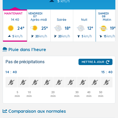
5
km/h
MAINTENANT
VENDREDI
SAMEDI
07
08
14:40
Après-midi
Soirée
Nuit
Matin
24°
25°
18°
12°
19°
5
km/h
20
km/h
20
km/h
5
km/h
15
km/h
Pluie dans l'heure
Pas de précipitations
METTRE À JOUR
14 : 40
15 : 40
5
10
20
30
40
50
min
min
min
min
min
min
Comparaison aux normales