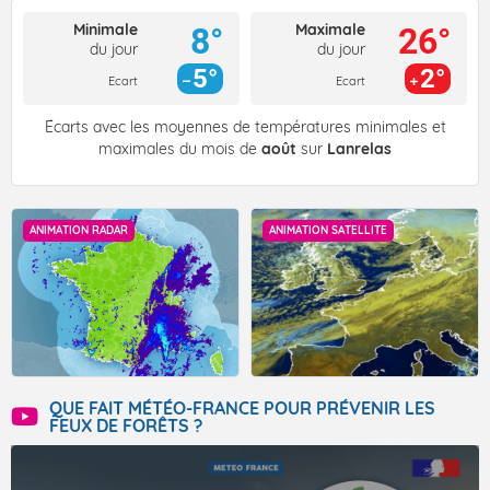
Minimale
Maximale
8°
26°
du jour
du jour
5°
2°
Ecart
Ecart
Écarts avec les moyennes de températures minimales et
maximales du mois de
août
sur
Lanrelas
ANIMATION RADAR
ANIMATION SATELLITE
QUE FAIT MÉTÉO-FRANCE POUR PRÉVENIR LES
FEUX DE FORÊTS ?