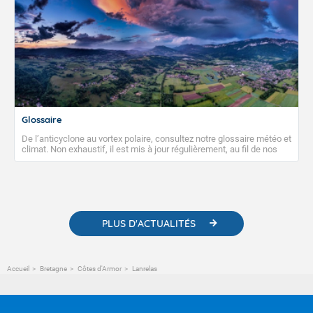
Glossaire
De l’anticyclone au vortex polaire, consultez notre glossaire météo et
climat. Non exhaustif, il est mis à jour régulièrement, au fil de nos
publications. Vous y trouverez également des liens utiles vers nos
contenus pédagogiques concernant les phénomènes
météorologiques et des informations scientifiques sur le
changement climatique.
PLUS D'ACTUALITÉS
Accueil
Bretagne
Côtes d'Armor
Lanrelas