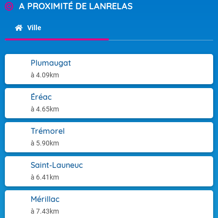
A PROXIMITÉ DE LANRELAS
Ville
Plumaugat
à 4.09km
Éréac
à 4.65km
Trémorel
à 5.90km
Saint-Launeuc
à 6.41km
Mérillac
à 7.43km