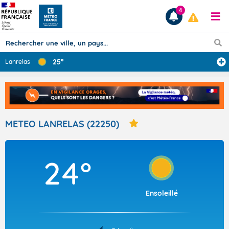
4
25°
Lanrelas
Prévisions
TOUS LES RÉSULTATS
METEO LANRELAS (22250)
Articles
24°
Ensoleillé