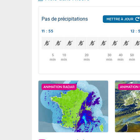
Pas de précipitations
METTRE À JOUR
11 : 55
12 : 
5
10
20
30
40
50
min
min
min
min
min
min
ANIMATION RADAR
ANIMATION 