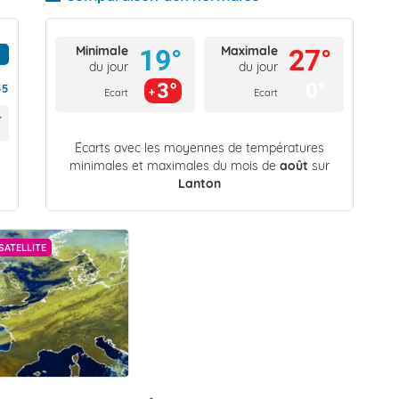
Minimale
Maximale
19°
27°
du jour
du jour
3°
0°
55
Ecart
Ecart
Écarts avec les moyennes de températures
minimales et maximales du mois de
août
sur
Lanton
SATELLITE