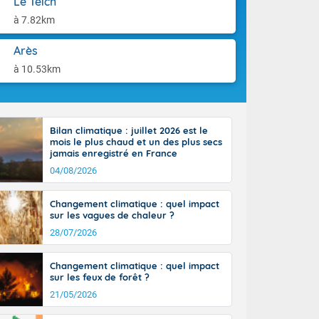
Le Teich
tes
aison.
 possible sur
à 7.82km
e, avec des
bourgeonnent
Arès
rse sur le sud
à 10.53km
 sur la
d à nord-ouest
 entre 50 et
ur résiste sur
Bilan climatique : juillet 2026 est le
imales
mois le plus chaud et un des plus secs
Rhône-Alpes à
jamais enregistré en France
 terres et 20
04/08/2026
Changement climatique : quel impact
sur les vagues de chaleur ?
28/07/2026
ble du
Changement climatique : quel impact
es
sur les feux de forêt ?
u'à 50-60 km/h
21/05/2026
ilent les
ttoral l'après-