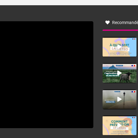
turbulent soufflant de secteur nord-ouest à nord, ou ouest
à nord-ouest, dans un secteur qui part du Roussillon à la
vallée de l’Aude et à l’ouest de l’Hérault. L’étymologie de
ce vent vient du latin trasmontanus, signifiant au-delà des
monts, en allusion aux régions montagneuses d’où
Recommandé
provient ce vent.