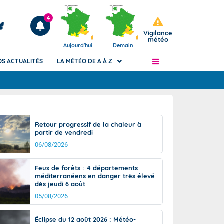
4
Vigilance
météo
Aujourd'hui
Demain
OS ACTUALITÉS
LA MÉTÉO DE A À Z
Articles
ngers
Retour progressif de la chaleur à
Phénomènes dangereux de J+2 à J+7
partir de vendredi
civile
Avertissement pluies intenses à l'échelle
06/08/2026
des communes (Apic)
és
Bulletins Marine
Feux de forêts : 4 départements
méditerranéens en danger très élevé
ateur de
Bulletins d'estimation du risque
dès jeudi 6 août
d'avalanche
05/08/2026
-pompier
Météo des forêts
Vigicrues
Éclipse du 12 août 2026 : Météo-