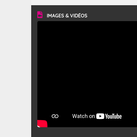
turbulent et généralement sec, pouvant souffler à une
vitesse moyenne de 50 km/h et atteindre 80 à 100 km/h
en rafales, parfois davantage. Il parcourt la basse vallée
du Rhône et la Provence et envahit le littoral
IMAGES & VIDÉOS
méditerranéen à partir de la Camargue.