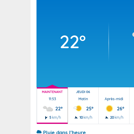
Wallis e
Grand fr
22°
MAINTENANT
JEUDI 06
11:53
Matin
Après-midi
22°
25°
26°
5
km/h
10
km/h
20
km/h
Pluie dans l'heure