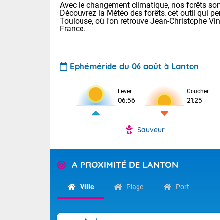
Avec le changement climatique, nos forêts sont
Découvrez la Météo des forêts, cet outil qui pe
Toulouse, où l'on retrouve Jean-Christophe Vi
France.
Ephéméride du 06 août à Lanton
Voici les tem
Lever
Coucher
06:56
21:25
: 18/23 Paris
Clermont-Fd :
Limoges : 20/
Sauveur
Lille : 19/24
TENDANCE P
Cet après-mid
Pour la sema
A PROXIMITÉ DE LANTON
Risque orag
orange cani
Cette semain
devrait rester
du-Sud (2A)
Ville
Plage
Port
(69), Var (8
Tendance des
2026 :
Sur le Sud-Oue