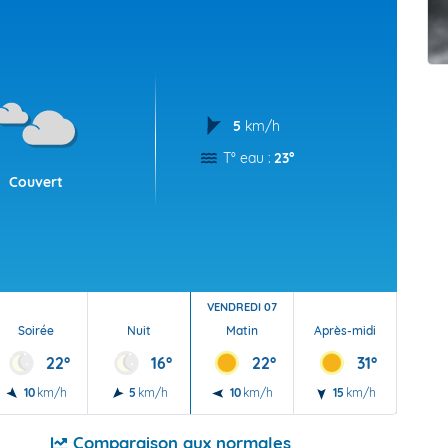
t Futuna
oid
5
km/h
T° eau :
23°
Couvert
VENDREDI 07
Soirée
Nuit
Matin
Après-midi
Soi
22°
16°
22°
31°
10
km/h
5
km/h
10
km/h
15
km/h
10
Comparaison aux normales