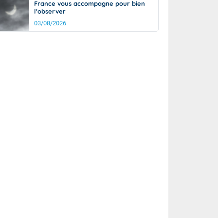
France vous accompagne pour bien
l'observer
03/08/2026
rée
Nuit
25°
19°
km/h
10
km/h