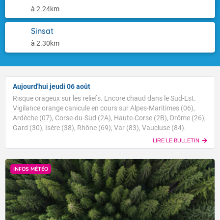
à 2.24km
Sinsat
à 2.30km
Aujourd'hui jeudi 06 août
Risque orageux sur les reliefs. Encore chaud dans le Sud-Est.
Vigilance orange canicule en cours sur Alpes-Maritimes (06),
Ardèche (07), Corse-du-Sud (2A), Haute-Corse (2B), Drôme (26),
Gard (30), Isère (38), Rhône (69), Var (83), Vaucluse (84).
LIRE LE BULLETIN
INFOS MÉTÉO