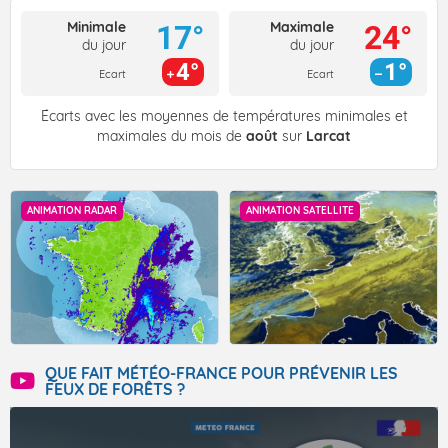
Minimale
Maximale
17°
24°
du jour
du jour
4°
1°
Ecart
Ecart
Écarts avec les moyennes de températures minimales et
maximales du mois de
août
sur
Larcat
ANIMATION RADAR
ANIMATION SATELLITE
QUE FAIT MÉTÉO-FRANCE POUR PRÉVENIR LES
FEUX DE FORÊTS ?