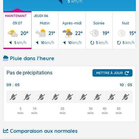
5
km/h
MAINTENANT
JEUDI 06
09:07
Matin
Après-midi
Soirée
Nuit
20°
21°
22°
19°
15°
5
km/h
10
km/h
10
km/h
5
km/h
5
km/h
Pluie dans l'heure
Pas de précipitations
METTRE À JOUR
09 : 05
10 : 05
5
10
20
30
40
50
min
min
min
min
min
min
Comparaison aux normales