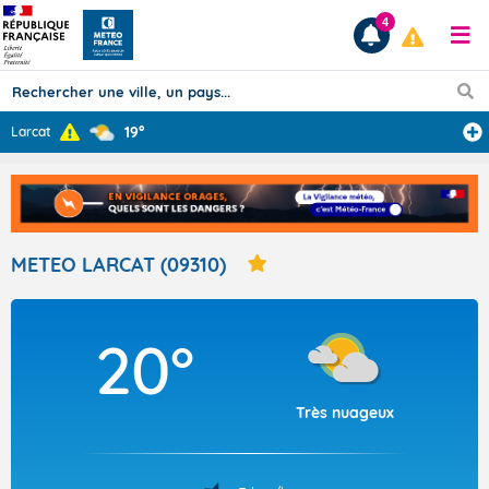
4
19°
Larcat
Prévisions
TOUS LES RÉSULTATS
METEO LARCAT (09310)
Articles
20°
Très nuageux