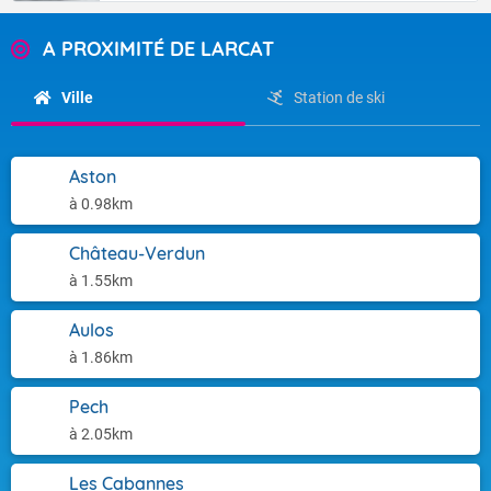
A PROXIMITÉ DE LARCAT
Ville
Station de ski
Aston
à 0.98km
Château-Verdun
à 1.55km
Aulos
à 1.86km
Pech
à 2.05km
Les Cabannes