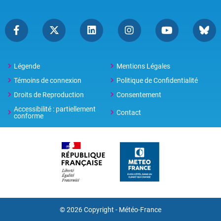
Légende
Mentions Légales
Témoins de connexion
Politique de Confidentialité
Droits de Reproduction
Consentement
Accessibilité : partiellement
Contact
conforme
© 2026 Copyright -
Météo-France