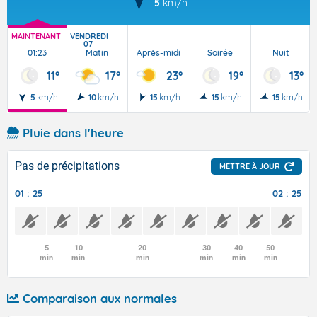
5
km/h
MAINTENANT
VENDREDI
07
01:23
Matin
Après-midi
Soirée
Nuit
11°
17°
23°
19°
13°
5
km/h
10
km/h
15
km/h
15
km/h
15
km/h
Pluie dans l'heure
Pas de précipitations
METTRE À JOUR
01 : 25
02 : 25
5
10
20
30
40
50
min
min
min
min
min
min
Comparaison aux normales