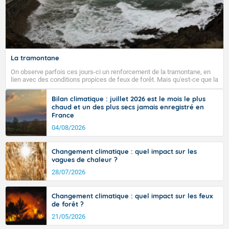
La tramontane
On observe parfois ces jours-ci un renforcement de la tramontane, en
lien avec des conditions propices de feux de forêt. Mais qu'est-ce que la
tramontane ? Quelles sont ses caractéristiques ? La tramontane est un
vent turbulent soufflant de secteur nord-ouest à nord, ou ouest à nord-
Bilan climatique : juillet 2026 est le mois le plus
ouest, dans un secteur qui part du Roussillon à la vallée de l’Aude et à
chaud et un des plus secs jamais enregistré en
l’ouest de l’Hérault. L’étymologie de ce vent vient du latin trasmontanus,
France
signifiant au-delà des monts, en allusion aux régions montagneuses
d’où provient ce vent.
04/08/2026
Changement climatique : quel impact sur les
vagues de chaleur ?
28/07/2026
Changement climatique : quel impact sur les feux
de forêt ?
21/05/2026