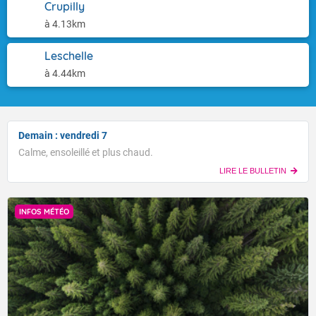
Crupilly
à 4.13km
Leschelle
à 4.44km
Demain : vendredi 7
Calme, ensoleillé et plus chaud.
LIRE LE BULLETIN
INFOS MÉTÉO