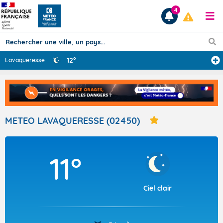
4
12°
Lavaqueresse
Prévisions
TOUS LES RÉSULTATS
METEO LAVAQUERESSE (02450)
Articles
11°
Ciel clair