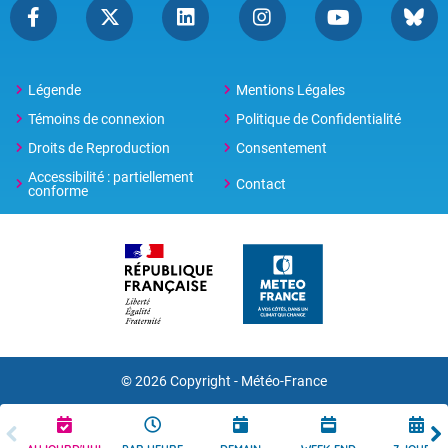
Légende
Mentions Légales
Témoins de connexion
Politique de Confidentialité
Droits de Reproduction
Consentement
Accessibilité : partiellement
Contact
conforme
© 2026 Copyright -
Météo-France