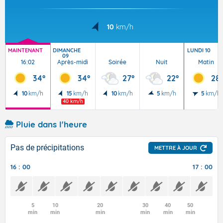
10
km/h
MAINTENANT
DIMANCHE
LUNDI 10
09
16:02
Après-midi
Soirée
Nuit
Matin
34°
34°
27°
22°
28°
10
km/h
15
km/h
10
km/h
5
km/h
5
km/h
40 km/h
Pluie dans l'heure
Pas de précipitations
METTRE À JOUR
16 : 00
17 : 00
5
10
20
30
40
50
min
min
min
min
min
min