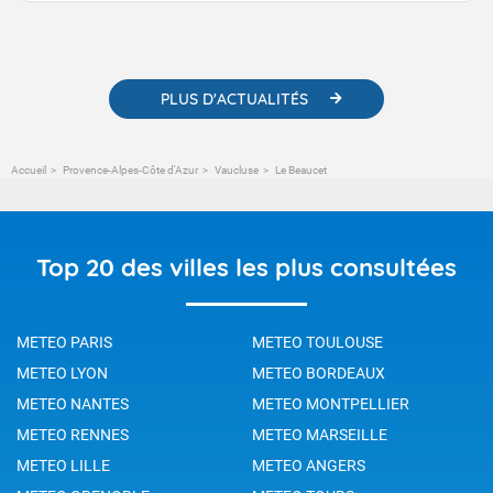
contenus pédagogiques concernant les phénomènes
météorologiques et des informations scientifiques sur le
changement climatique.
PLUS D'ACTUALITÉS
Accueil
Provence-Alpes-Côte d'Azur
Vaucluse
Le Beaucet
Top 20 des villes les plus consultées
METEO PARIS
METEO TOULOUSE
METEO LYON
METEO BORDEAUX
METEO NANTES
METEO MONTPELLIER
METEO RENNES
METEO MARSEILLE
METEO LILLE
METEO ANGERS