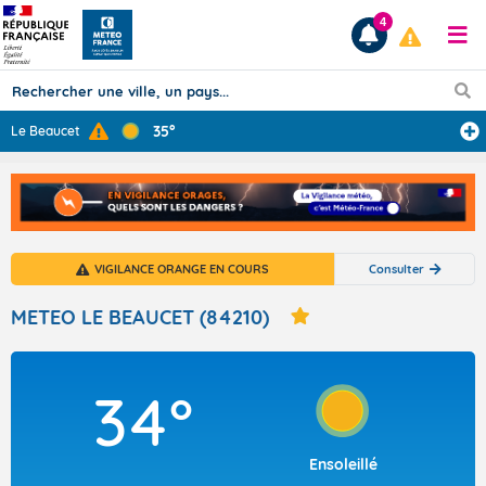
4
35°
Le Beaucet
Prévisions
TOUS LES RÉSULTATS
VIGILANCE ORANGE EN COURS
Consulter
Articles
METEO LE BEAUCET (84210)
34°
Ensoleillé