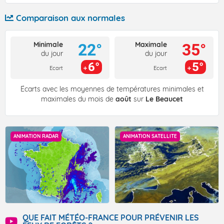
Comparaison aux normales
Minimale
Maximale
22°
35°
du jour
du jour
6°
5°
Ecart
Ecart
Écarts avec les moyennes de températures minimales et
maximales du mois de
août
sur
Le Beaucet
ANIMATION RADAR
ANIMATION SATELLITE
QUE FAIT MÉTÉO-FRANCE POUR PRÉVENIR LES