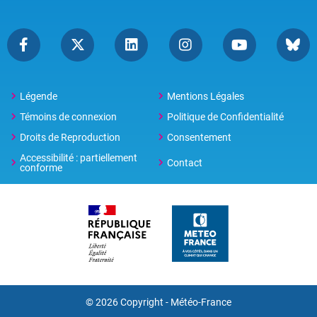
Légende
Mentions Légales
Témoins de connexion
Politique de Confidentialité
Droits de Reproduction
Consentement
Accessibilité : partiellement
Contact
conforme
© 2026 Copyright -
Météo-France