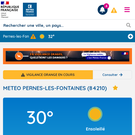
4
32°
Pernes-les-Font
...
Prévisions
TOUS LES RÉSULTATS
VIGILANCE ORANGE EN COURS
Consulter
Articles
METEO PERNES-LES-FONTAINES (84210)
30°
Ensoleillé