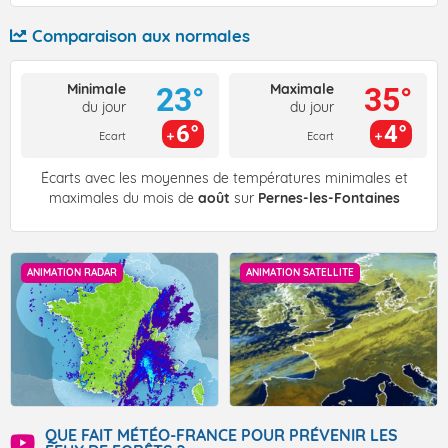
Comparaison aux normales
Minimale
Maximale
23°
35°
du jour
du jour
6°
4°
Ecart
Ecart
Écarts avec les moyennes de températures minimales et
maximales du mois de
août
sur
Pernes-les-Fontaines
ANIMATION RADAR
ANIMATION SATELLITE
QUE FAIT MÉTÉO-FRANCE POUR PRÉVENIR LES