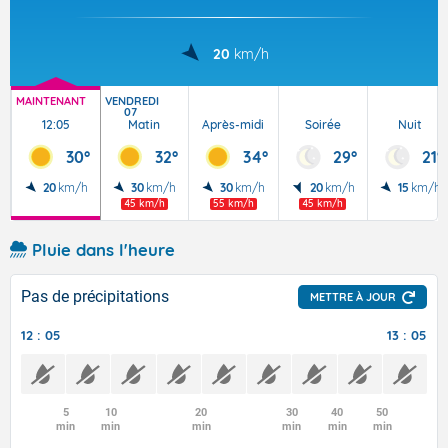
20
km/h
MAINTENANT
VENDREDI
07
12:05
Matin
Après-midi
Soirée
Nuit
30°
32°
34°
29°
21°
20
km/h
30
km/h
30
km/h
20
km/h
15
km/h
45 km/h
55 km/h
45 km/h
Pluie dans l'heure
Pas de précipitations
METTRE À JOUR
12 : 05
13 : 05
5
10
20
30
40
50
min
min
min
min
min
min