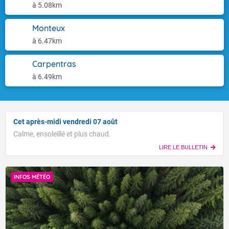
à 5.08km
Monteux
à 6.47km
Carpentras
à 6.49km
Cet après-midi vendredi 07 août
Calme, ensoleillé et plus chaud.
LIRE LE BULLETIN
INFOS MÉTÉO