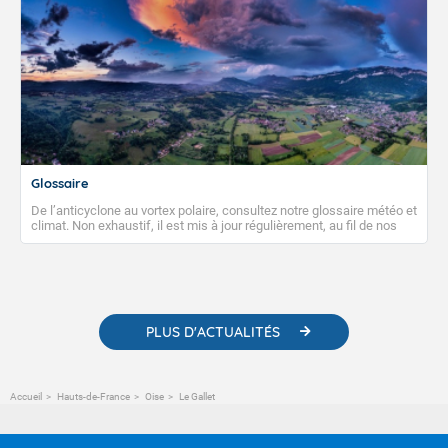
Glossaire
De l’anticyclone au vortex polaire, consultez notre glossaire météo et
climat. Non exhaustif, il est mis à jour régulièrement, au fil de nos
publications. Vous y trouverez également des liens utiles vers nos
contenus pédagogiques concernant les phénomènes
météorologiques et des informations scientifiques sur le
changement climatique.
PLUS D'ACTUALITÉS
Accueil
Hauts-de-France
Oise
Le Gallet