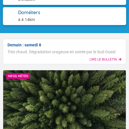
Doméliers
à 4.14km
Demain : samedi 8
Très chaud. Dégradation orageuse en soirée par le Sud-Ouest
LIRE LE BULLETIN
INFOS MÉTÉO