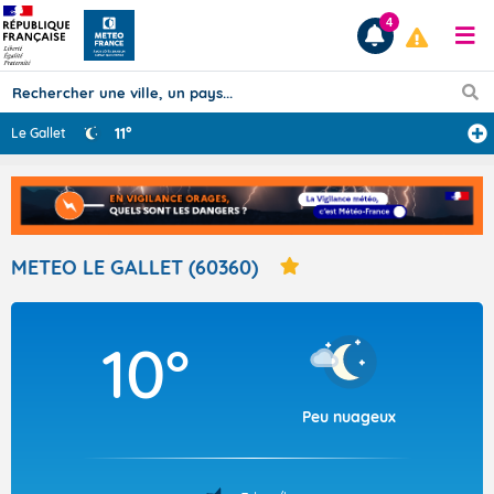
4
11°
Le Gallet
Prévisions
TOUS LES RÉSULTATS
METEO LE GALLET (60360)
Articles
10°
Peu nuageux