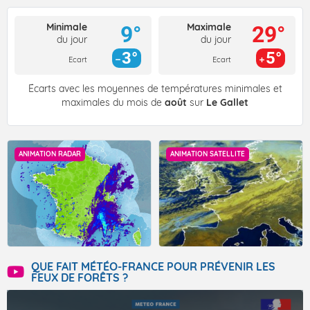
Minimale
Maximale
9°
29°
du jour
du jour
3°
5°
Ecart
Ecart
Écarts avec les moyennes de températures minimales et
maximales du mois de
août
sur
Le Gallet
ANIMATION RADAR
ANIMATION SATELLITE
QUE FAIT MÉTÉO-FRANCE POUR PRÉVENIR LES
FEUX DE FORÊTS ?