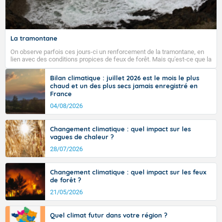
La tramontane
On observe parfois ces jours-ci un renforcement de la tramontane, en
lien avec des conditions propices de feux de forêt. Mais qu'est-ce que la
tramontane ? Quelles sont ses caractéristiques ? La tramontane est un
vent turbulent soufflant de secteur nord-ouest à nord, ou ouest à nord-
Bilan climatique : juillet 2026 est le mois le plus
ouest, dans un secteur qui part du Roussillon à la vallée de l’Aude et à
chaud et un des plus secs jamais enregistré en
l’ouest de l’Hérault. L’étymologie de ce vent vient du latin trasmontanus,
France
signifiant au-delà des monts, en allusion aux régions montagneuses
d’où provient ce vent.
04/08/2026
Changement climatique : quel impact sur les
vagues de chaleur ?
28/07/2026
Changement climatique : quel impact sur les feux
de forêt ?
21/05/2026
Quel climat futur dans votre région ?