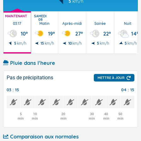
5
km/h
MAINTENANT
SAMEDI
08
03:17
Matin
Après-midi
Soirée
Nuit
10°
19°
27°
22°
14°
5
km/h
15
km/h
10
km/h
5
km/h
5
km/h
Pluie dans l'heure
Pas de précipitations
METTRE À JOUR
03 : 15
04 : 15
5
10
20
30
40
50
min
min
min
min
min
min
Comparaison aux normales