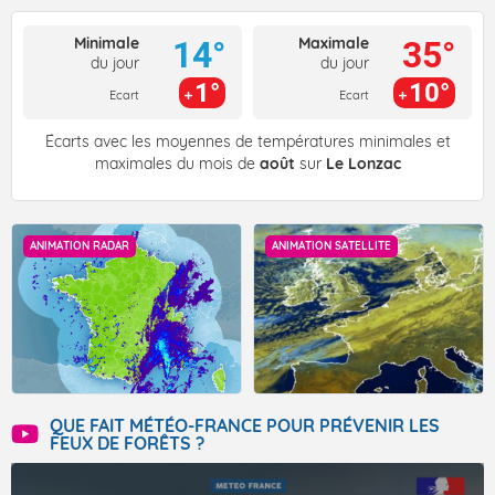
Minimale
Maximale
14°
35°
du jour
du jour
1°
10°
Ecart
Ecart
Écarts avec les moyennes de températures minimales et
maximales du mois de
août
sur
Le Lonzac
ANIMATION RADAR
ANIMATION SATELLITE
QUE FAIT MÉTÉO-FRANCE POUR PRÉVENIR LES
FEUX DE FORÊTS ?