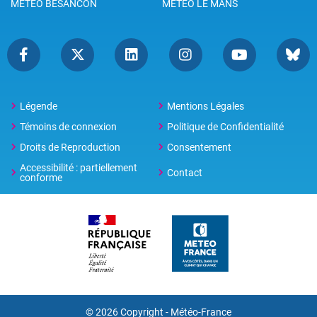
METEO BESANCON
METEO LE MANS
Légende
Mentions Légales
Témoins de connexion
Politique de Confidentialité
Droits de Reproduction
Consentement
Accessibilité : partiellement
Contact
conforme
© 2026 Copyright -
Météo-France