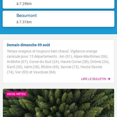
à 7.29km
Beaumont
à 7.31km
Demain dimanche 09 août
Temps orageux et toujours bien chaud. Vigilance orange
canicule pour 13 départements : Ain (01), Alpes-Maritimes (06),
Ardèche (07), Corse-du-Sud (2A), Haute-Corse (2B), Drôme (26),
Gard (30), Isère (38), Rhône (69), Savoie (73), Haute-Savoie
(74), Var (83) et Vaucluse (84).
LIRE LE BULLETIN
INFOS MÉTÉO