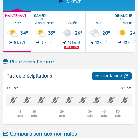
5
km/h
MAINTENANT
SAMEDI
DIMANCHE
08
09
17:55
Après-midi
Soirée
Nuit
Matin
34°
33°
26°
20°
24°
5
km/h
5
km/h
15
km/h
10
km/h
10
km/h
40 km/h
Pluie dans l'heure
Pas de précipitations
METTRE À JOUR
17 : 55
18 : 55
5
10
20
30
40
50
min
min
min
min
min
min
Comparaison aux normales