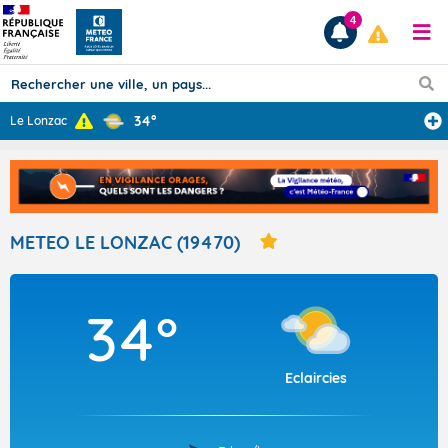
4
34°
Le Lonzac
Prévisions
TOUS LES RÉSULTATS
METEO LE LONZAC (19470)
Articles
34°
Eclaircies