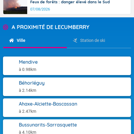
Feux de forêts : danger élevé dans le Sud
07/08/2026
A PROXIMITÉ DE LECUMBERRY
Ville
Station de ski
Mendive
à 0.98km
Béhorléguy
à 2.14km
Ahaxe-Alciette-Bascassan
à 2.47km
Bussunarits-Sarrasquette
à 4.10km