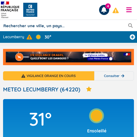
4
30°
Lecumberry
Prévisions
TOUS LES RÉSULTATS
VIGILANCE ORANGE EN COURS
Consulter
Articles
METEO LECUMBERRY (64220)
31°
Ensoleillé