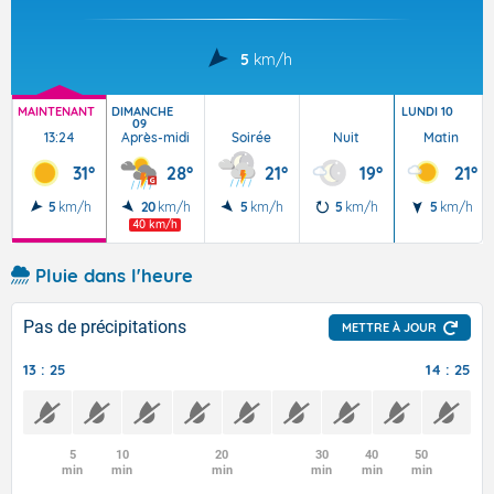
5
km/h
MAINTENANT
DIMANCHE
LUNDI 10
09
13:24
Après-midi
Soirée
Nuit
Matin
31°
28°
21°
19°
21°
5
km/h
20
km/h
5
km/h
5
km/h
5
km/h
40 km/h
Pluie dans l'heure
Pas de précipitations
METTRE À JOUR
13 : 25
14 : 25
5
10
20
30
40
50
min
min
min
min
min
min