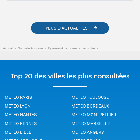
contenus pédagogiques concernant les phénomènes
météorologiques et des informations scientifiques sur le
changement climatique.
PLUS D'ACTUALITÉS
Accueil
Nouvelle Aquitaine
Pyrénées-Atlantiques
Lecumberry
Top 20 des villes les plus consultées
METEO PARIS
METEO TOULOUSE
METEO LYON
METEO BORDEAUX
METEO NANTES
METEO MONTPELLIER
METEO RENNES
METEO MARSEILLE
METEO LILLE
METEO ANGERS