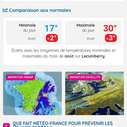
Comparaison aux normales
Minimale
Maximale
17°
30°
du jour
du jour
2°
3°
Ecart
Ecart
Écarts avec les moyennes de températures minimales et
maximales du mois de
août
sur
Lecumberry
ANIMATION RADAR
ANIMATION SATELLITE
QUE FAIT MÉTÉO-FRANCE POUR PRÉVENIR LES