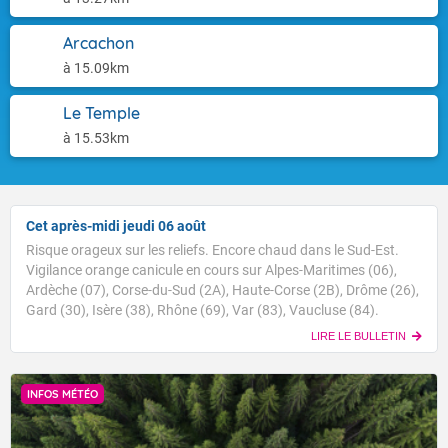
Arcachon
à 15.09km
Le Temple
à 15.53km
Cet après-midi jeudi 06 août
Risque orageux sur les reliefs. Encore chaud dans le Sud-Est.
Vigilance orange canicule en cours sur Alpes-Maritimes (06),
Ardèche (07), Corse-du-Sud (2A), Haute-Corse (2B), Drôme (26),
Gard (30), Isère (38), Rhône (69), Var (83), Vaucluse (84).
LIRE LE BULLETIN
INFOS MÉTÉO