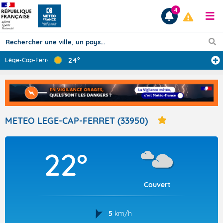
4
24°
Lège-Cap-Ferret
...
Prévisions
TOUS LES RÉSULTATS
METEO LEGE-CAP-FERRET (33950)
Articles
22°
Couvert
5
km/h