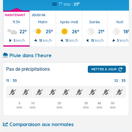
T° eau :
23°
MAINTENANT
JEUDI 06
11:34
Matin
Après-midi
Soirée
Nuit
22°
25°
26°
21°
18°
5
km/h
15
km/h
15
km/h
15
km/h
5
km/h
Pluie dans l'heure
Pas de précipitations
METTRE À JOUR
11 : 35
12 : 35
5
10
20
30
40
50
min
min
min
min
min
min
Comparaison aux normales