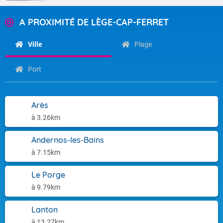
A PROXIMITÉ DE LÈGE-CAP-FERRET
Ville
Plage
Port
Arès
à 3.26km
Andernos-les-Bains
à 7.15km
Le Porge
à 9.79km
Lanton
à 13.27km