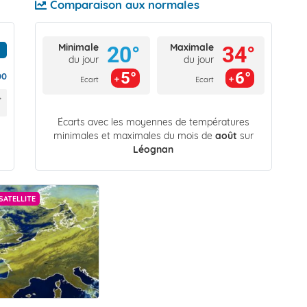
Comparaison aux normales
Minimale
Maximale
20°
34°
du jour
du jour
5°
6°
00
Ecart
Ecart
Écarts avec les moyennes de températures
minimales et maximales du mois de
août
sur
Léognan
SATELLITE