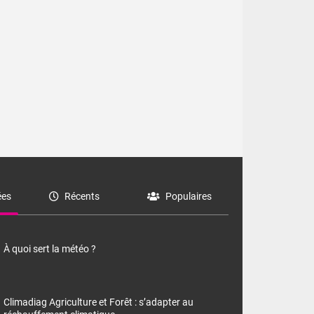
es valeurs
es
Récents
Populaires
aleurs
À quoi sert la météo ?
Climadiag Agriculture et Forêt : s’adapter au