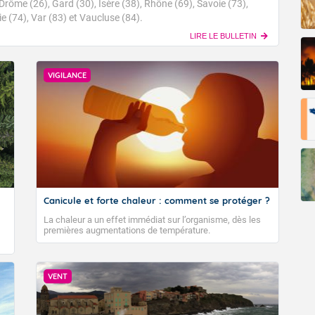
Drôme (26), Gard (30), Isère (38), Rhône (69), Savoie (73),
 (74), Var (83) et Vaucluse (84).
e se situe aux alentours de 21 degrés vers 2 heures.
Fermer
LIRE LE BULLETIN
uest assez faible.
tin.
VIGILANCE
ux.
 19 degrés vers 8 heures.
 direction variable.
rès-midi.
soleillé.
Canicule et forte chaleur : comment se protéger ?
La chaleur a un effet immédiat sur l’organisme, dès les
 30 degrés vers 14 heures.
premières augmentations de température.
atin.
VENT
nt ensoleillé.