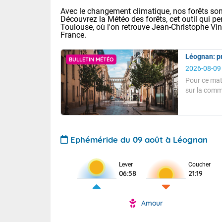
Avec le changement climatique, nos forêts sont
Découvrez la Météo des forêts, cet outil qui pe
Toulouse, où l'on retrouve Jean-Christophe Vi
France.
Léognan: pr
BULLETIN MÉTÉO
2026-08-09
Pour ce mat
sur la comm
Voici les tem
des averses 
: 12/27 Paris
millimètres 
Pour ce matin
Clermont-Fd :
vers 8 heur
Limoges : 21/
A 8 heures, l
Lille : 16/34
hectopascals
Ephéméride du 09 août à Léognan
TENDANCE P
Aujourd'hui 
Temps changea
Pour la sema
Lever
Coucher
Temps orag
06:58
21:19
Il est prévu 1
départemen
Les températu
sensible, auc
(47), Pyrén
Température s
Garonne (82
Tendance des
Amour
Alpes-Marit
Vent faible.
septembre 20
Drôme (26),