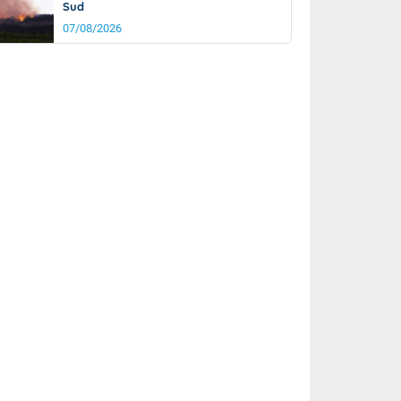
Sud
07/08/2026
rée
Nuit
26°
22°
km/h
5
km/h