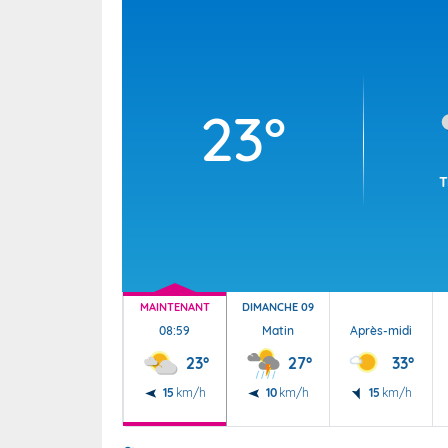
Wallis e
Grand fr
23°
T
MAINTENANT
DIMANCHE 09
08:59
Matin
Après-midi
23°
27°
33°
15
km/h
10
km/h
15
km/h