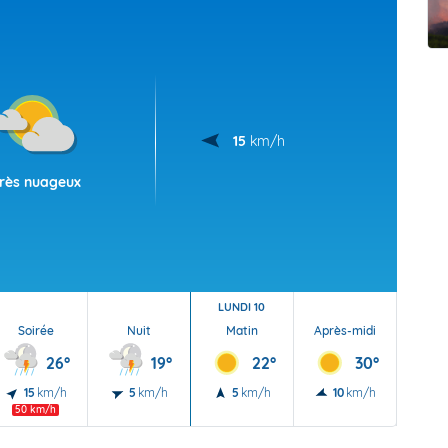
t Futuna
oid
15
km/h
rès nuageux
LUNDI 10
Soirée
Nuit
Matin
Après-midi
Soi
26°
19°
22°
30°
15
km/h
5
km/h
5
km/h
10
km/h
10
50 km/h