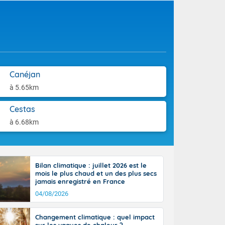
aison.
e-Aquitaine,
 Loire, l'Île-
ieux se décale
 circulent le
installés aux
tendues sur
Canéjan
 fort. Rafales
lus voilé sur
à 5.65km
incipalement
 littoral
Cestas
ral vers le
sinon le ciel
à 6.68km
e nouvelle
, donnant de
et
les atteignant
Côté
Bilan climatique : juillet 2026 est le
mprises entre
mois le plus chaud et un des plus secs
 17 en Anjou.
jamais enregistré en France
açade
04/08/2026
des pointes
Changement climatique : quel impact