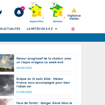
4
Vigilance
météo
Aujourd'hui
Demain
OS ACTUALITÉS
LA MÉTÉO DE A À Z
Articles
ngers
Retour progressif de la chaleur avec
Phénomènes dangereux de J+2 à J+7
un risque orageux ce week-end
civile
Avertissement pluies intenses à l'échelle
08/08/2026
des communes (Apic)
és
Bulletins Marine
Éclipse du 12 août 2026 : Météo-
France vous accompagne pour bien
ateur de
Bulletins d'estimation du risque
l'observer
d'avalanche
07/08/2026
-pompier
Météo des forêts
Vigicrues
Feux de forêts : danger élevé dans le