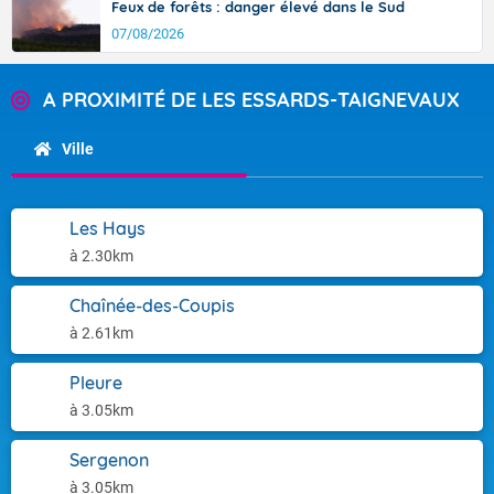
Feux de forêts : danger élevé dans le Sud
07/08/2026
A PROXIMITÉ DE LES ESSARDS-TAIGNEVAUX
Ville
Les Hays
à 2.30km
Chaînée-des-Coupis
à 2.61km
Pleure
à 3.05km
Sergenon
à 3.05km