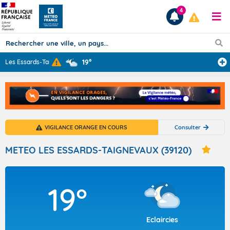
4
19°
Les Essards-Tai
...
Prévisions
TOUS LES RÉSULTATS
VIGILANCE ORANGE EN COURS
Consulter
Articles
METEO LES ESSARDS-TAIGNEVAUX (39120)
19°
Eclaircies