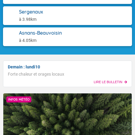
Sergenaux
à 3.98km
Asnans-Beauvoisin
à 4.05km
Demain : lundi10
Forte chaleur et orages locaux
LIRE LE BULLETIN
INFOS MÉTÉO