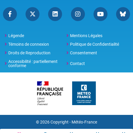
Légende
Mentions Légales
Témoins de connexion
Politique de Confidentialité
Droits de Reproduction
Consentement
Accessibilité : partiellement
Contact
conforme
© 2026 Copyright -
Météo-France