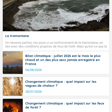
Fermer
La tramontane
On observe parfois ces jours-ci un renforcement de la tramontane, en
lien avec des conditions propices de feux de forêt. Mais qu'est-ce que la
tramontane ? Quelles sont ses caractéristiques ? La tramontane est un
vent turbulent soufflant de secteur nord-ouest à nord, ou ouest à nord-
Bilan climatique : juillet 2026 est le mois le plus
ouest, dans un secteur qui part du Roussillon à la vallée de l’Aude et à
chaud et un des plus secs jamais enregistré en
l’ouest de l’Hérault. L’étymologie de ce vent vient du latin trasmontanus,
France
signifiant au-delà des monts, en allusion aux régions montagneuses
d’où provient ce vent.
04/08/2026
Changement climatique : quel impact sur les
vagues de chaleur ?
28/07/2026
Changement climatique : quel impact sur les feux
de forêt ?