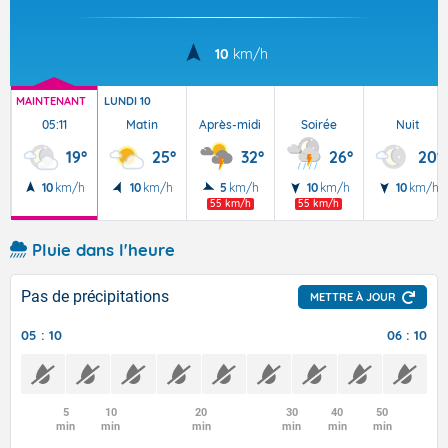
10
km/h
MAINTENANT
LUNDI 10
05:11
Matin
Après-midi
Soirée
Nuit
19°
25°
32°
26°
20°
10
km/h
10
km/h
5
km/h
10
km/h
10
km/h
55 km/h
55 km/h
Pluie dans l'heure
Pas de précipitations
METTRE À JOUR
05 : 10
06 : 10
5
10
20
30
40
50
min
min
min
min
min
min