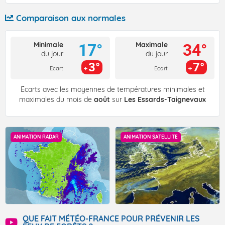
Comparaison aux normales
Minimale
Maximale
17°
34°
du jour
du jour
3°
7°
Ecart
Ecart
Écarts avec les moyennes de températures minimales et
maximales du mois de
août
sur
Les Essards-Taignevaux
ANIMATION RADAR
ANIMATION SATELLITE
QUE FAIT MÉTÉO-FRANCE POUR PRÉVENIR LES