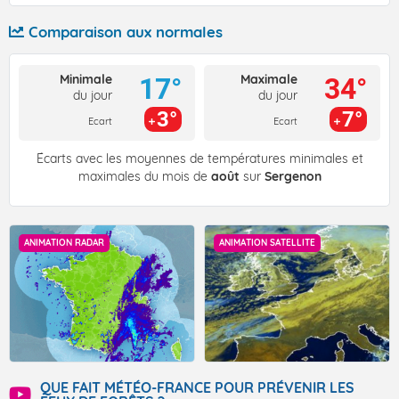
Comparaison aux normales
Minimale
Maximale
17°
34°
du jour
du jour
3°
7°
Ecart
Ecart
Écarts avec les moyennes de températures minimales et
maximales du mois de
août
sur
Sergenon
ANIMATION RADAR
ANIMATION SATELLITE
QUE FAIT MÉTÉO-FRANCE POUR PRÉVENIR LES