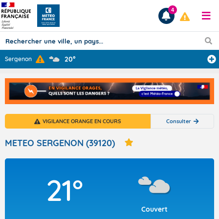
4
20°
Sergenon
Prévisions
TOUS LES RÉSULTATS
VIGILANCE ORANGE EN COURS
Consulter
Articles
METEO SERGENON (39120)
21°
Couvert