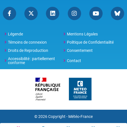
Légende
Mentions Légales
Témoins de connexion
Politique de Confidentialité
Droits de Reproduction
Consentement
Accessibilité : partiellement
Contact
conforme
© 2026 Copyright -
Météo-France