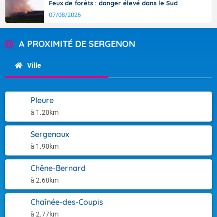
Feux de forêts : danger élevé dans le Sud
07/08/2026
A PROXIMITÉ DE SERGENON
Ville
Pleure
à 1.20km
Sergenaux
à 1.90km
Chêne-Bernard
à 2.68km
Chaînée-des-Coupis
à 2.77km