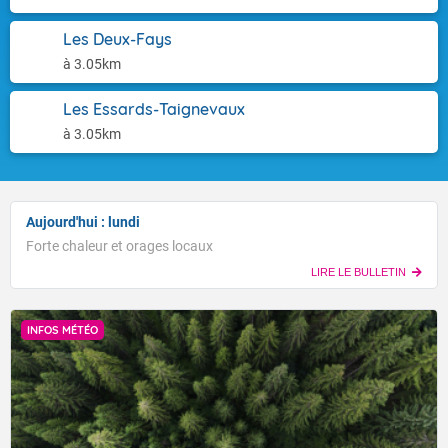
Les Deux-Fays
à 3.05km
Les Essards-Taignevaux
à 3.05km
Aujourd'hui : lundi
Forte chaleur et orages locaux
LIRE LE BULLETIN
INFOS MÉTÉO