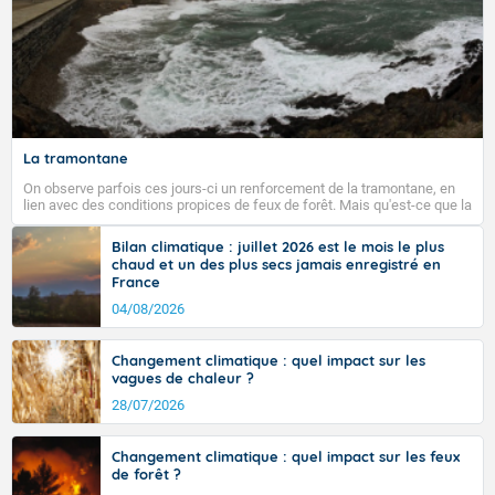
Fermer
La tramontane
On observe parfois ces jours-ci un renforcement de la tramontane, en
lien avec des conditions propices de feux de forêt. Mais qu'est-ce que la
tramontane ? Quelles sont ses caractéristiques ? La tramontane est un
vent turbulent soufflant de secteur nord-ouest à nord, ou ouest à nord-
Bilan climatique : juillet 2026 est le mois le plus
ouest, dans un secteur qui part du Roussillon à la vallée de l’Aude et à
chaud et un des plus secs jamais enregistré en
l’ouest de l’Hérault. L’étymologie de ce vent vient du latin trasmontanus,
France
signifiant au-delà des monts, en allusion aux régions montagneuses
d’où provient ce vent.
04/08/2026
Changement climatique : quel impact sur les
vagues de chaleur ?
28/07/2026
Changement climatique : quel impact sur les feux
de forêt ?