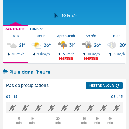
10
km/h
MAINTENANT
LUNDI 10
07:17
Matin
Après-midi
Soirée
Nuit
21°
26°
31°
26°
20°
10
km/h
10
km/h
5
km/h
10
km/h
5
km/h
55 km/h
55 km/h
Pluie dans l'heure
Pas de précipitations
METTRE À JOUR
07 : 15
08 : 15
5
10
20
30
40
50
min
min
min
min
min
min