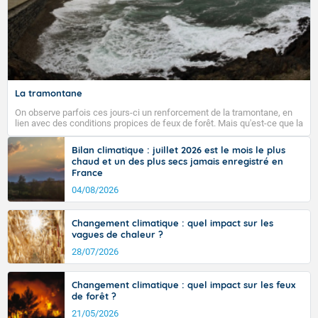
Fermer
La tramontane
On observe parfois ces jours-ci un renforcement de la tramontane, en
lien avec des conditions propices de feux de forêt. Mais qu'est-ce que la
tramontane ? Quelles sont ses caractéristiques ? La tramontane est un
vent turbulent soufflant de secteur nord-ouest à nord, ou ouest à nord-
Bilan climatique : juillet 2026 est le mois le plus
ouest, dans un secteur qui part du Roussillon à la vallée de l’Aude et à
chaud et un des plus secs jamais enregistré en
l’ouest de l’Hérault. L’étymologie de ce vent vient du latin trasmontanus,
France
signifiant au-delà des monts, en allusion aux régions montagneuses
d’où provient ce vent.
04/08/2026
Changement climatique : quel impact sur les
vagues de chaleur ?
28/07/2026
Changement climatique : quel impact sur les feux
de forêt ?
21/05/2026