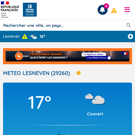
4
16°
Lesneven
Prévisions
TOUS LES RÉSULTATS
METEO LESNEVEN (29260)
Articles
17°
Couvert