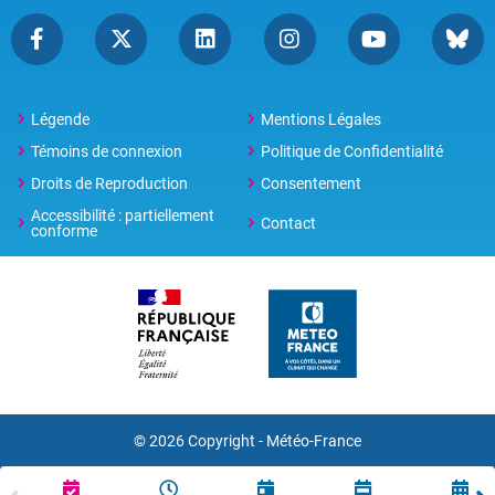
Légende
Mentions Légales
Témoins de connexion
Politique de Confidentialité
Droits de Reproduction
Consentement
Accessibilité : partiellement
Contact
conforme
© 2026 Copyright -
Météo-France