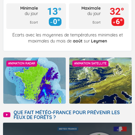
Minimale
Maximale
13°
32°
du jour
du jour
0°
6°
Ecart
Ecart
Écarts avec les moyennes de températures minimales et
maximales du mois de
août
sur
Leymen
ANIMATION RADAR
ANIMATION SATELLITE
QUE FAIT MÉTÉO-FRANCE POUR PRÉVENIR LES
FEUX DE FORÊTS ?