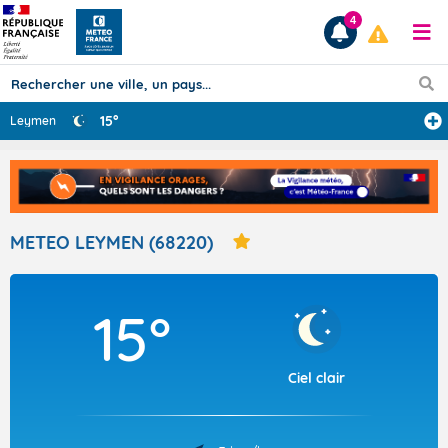
4
15°
Leymen
Prévisions
TOUS LES RÉSULTATS
METEO LEYMEN (68220)
Articles
15°
Ciel clair