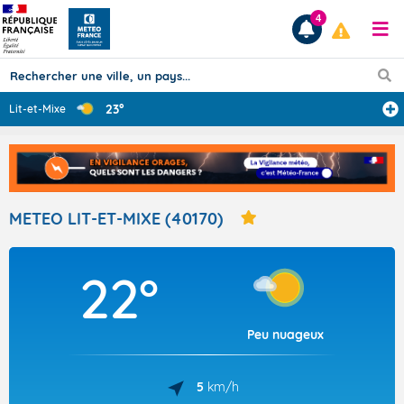
4
23°
Lit-et-Mixe
Prévisions
TOUS LES RÉSULTATS
METEO LIT-ET-MIXE (40170)
Articles
22°
Peu nuageux
5
km/h