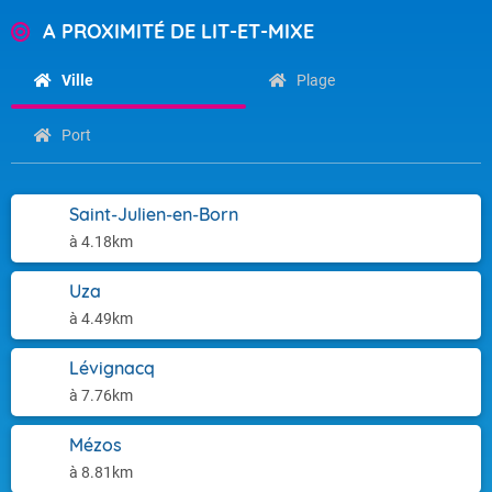
A PROXIMITÉ DE LIT-ET-MIXE
Ville
Plage
Port
Saint-Julien-en-Born
à 4.18km
Uza
à 4.49km
Lévignacq
à 7.76km
Mézos
à 8.81km