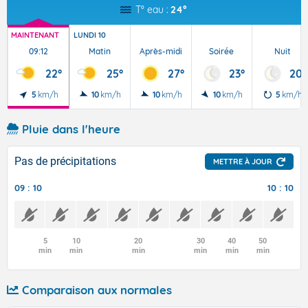
T° eau :
24°
MAINTENANT
LUNDI 10
09:12
Matin
Après-midi
Soirée
Nuit
22°
25°
27°
23°
20°
5
km/h
10
km/h
10
km/h
10
km/h
5
km/h
Pluie dans l'heure
Pas de précipitations
METTRE À JOUR
09 : 10
10 : 10
5
10
20
30
40
50
min
min
min
min
min
min
Comparaison aux normales