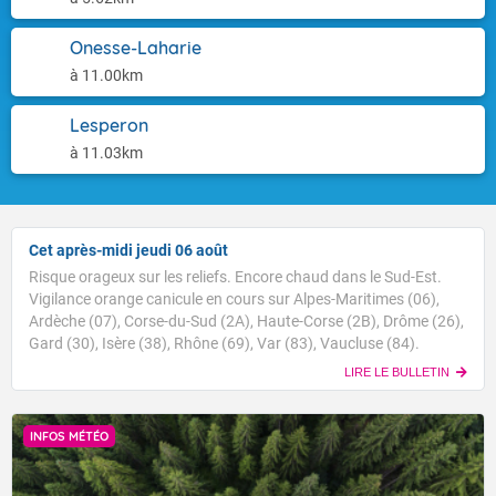
Onesse-Laharie
à 11.00km
Lesperon
à 11.03km
Cet après-midi jeudi 06 août
Risque orageux sur les reliefs. Encore chaud dans le Sud-Est.
Vigilance orange canicule en cours sur Alpes-Maritimes (06),
Ardèche (07), Corse-du-Sud (2A), Haute-Corse (2B), Drôme (26),
Gard (30), Isère (38), Rhône (69), Var (83), Vaucluse (84).
LIRE LE BULLETIN
INFOS MÉTÉO