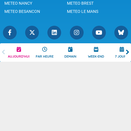
METEO NANCY
METEO BREST
METEO BESANCON
METEO LE MANS
Légende
Mentions Légales
AUJOURD'HUI
PAR HEURE
DEMAIN
WEEK-END
7 JOURS
Témoins de connexion
Politique de Confidentialité
Droits de Reproduction
Consentement
Accessibilité : partiellement
Contact
conforme