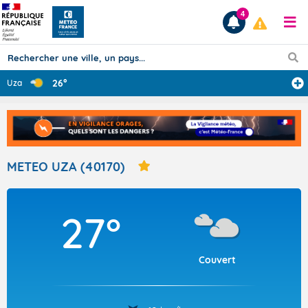
4
26°
Uza
Prévisions
TOUS LES RÉSULTATS
METEO UZA (40170)
Articles
27°
Couvert