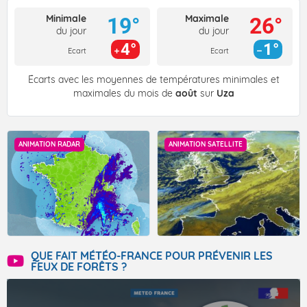
Minimale
Maximale
19°
26°
du jour
du jour
4°
1°
Ecart
Ecart
Écarts avec les moyennes de températures minimales et
maximales du mois de
août
sur
Uza
ANIMATION RADAR
ANIMATION SATELLITE
QUE FAIT MÉTÉO-FRANCE POUR PRÉVENIR LES
FEUX DE FORÊTS ?