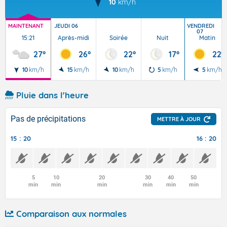
10
km/h
MAINTENANT
JEUDI 06
VENDREDI
07
15:21
Après-midi
Soirée
Nuit
Matin
27°
26°
22°
17°
22°
10
km/h
15
km/h
10
km/h
5
km/h
5
km/h
Pluie dans l'heure
Pas de précipitations
METTRE À JOUR
15 : 20
16 : 20
5
10
20
30
40
50
min
min
min
min
min
min
Comparaison aux normales