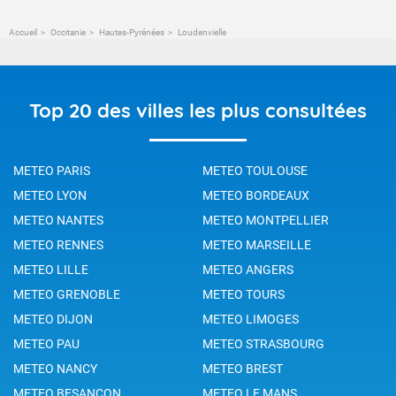
Accueil
Occitanie
Hautes-Pyrénées
Loudenvielle
Top 20 des villes les plus consultées
METEO PARIS
METEO TOULOUSE
METEO LYON
METEO BORDEAUX
METEO NANTES
METEO MONTPELLIER
METEO RENNES
METEO MARSEILLE
METEO LILLE
METEO ANGERS
METEO GRENOBLE
METEO TOURS
METEO DIJON
METEO LIMOGES
METEO PAU
METEO STRASBOURG
METEO NANCY
METEO BREST
METEO BESANCON
METEO LE MANS