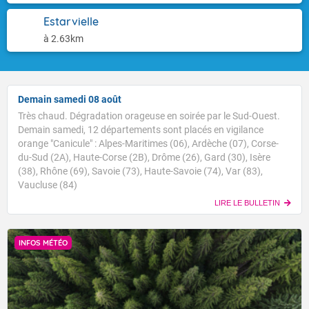
Estarvielle
à 2.63km
Demain samedi 08 août
Très chaud. Dégradation orageuse en soirée par le Sud-Ouest.
Demain samedi, 12 départements sont placés en vigilance
orange "Canicule" : Alpes-Maritimes (06), Ardèche (07), Corse-
du-Sud (2A), Haute-Corse (2B), Drôme (26), Gard (30), Isère
(38), Rhône (69), Savoie (73), Haute-Savoie (74), Var (83),
Vaucluse (84)
LIRE LE BULLETIN
INFOS MÉTÉO