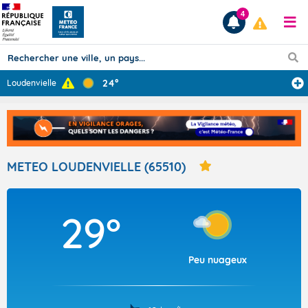
4
24°
Loudenvielle
Prévisions
TOUS LES RÉSULTATS
METEO LOUDENVIELLE (65510)
Articles
29°
Peu nuageux