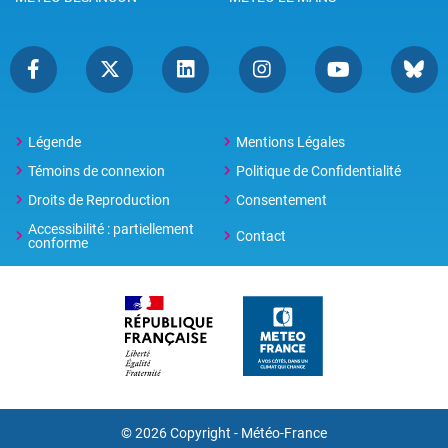
Légende
Mentions Légales
Témoins de connexion
Politique de Confidentialité
Droits de Reproduction
Consentement
Accessibilité : partiellement
Contact
conforme
© 2026 Copyright -
Météo-France