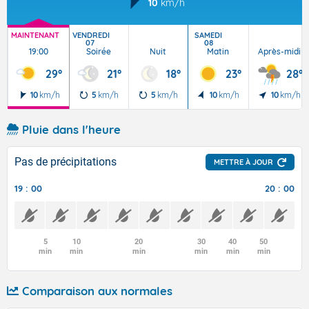
10
km/h
MAINTENANT
VENDREDI
SAMEDI
07
08
19:00
Soirée
Nuit
Matin
Après-midi
29°
21°
18°
23°
28°
10
km/h
5
km/h
5
km/h
10
km/h
10
km/h
Pluie dans l'heure
Pas de précipitations
METTRE À JOUR
19 : 00
20 : 00
5
10
20
30
40
50
min
min
min
min
min
min
Comparaison aux normales