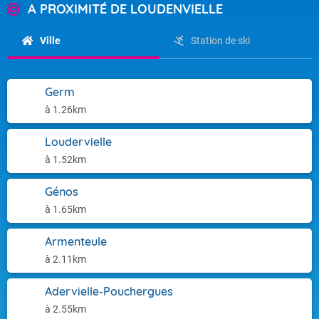
A PROXIMITÉ DE LOUDENVIELLE
Ville
Station de ski
Germ
à 1.26km
Loudervielle
à 1.52km
Génos
à 1.65km
Armenteule
à 2.11km
Adervielle-Pouchergues
à 2.55km