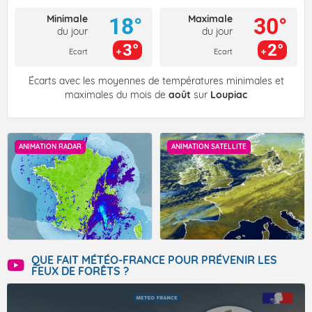
Minimale
Maximale
18°
30°
du jour
du jour
3°
2°
Ecart
Ecart
Écarts avec les moyennes de températures minimales et
maximales du mois de
août
sur
Loupiac
ANIMATION RADAR
ANIMATION SATELLITE
QUE FAIT MÉTÉO-FRANCE POUR PRÉVENIR LES
FEUX DE FORÊTS ?