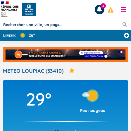
4
26°
Loupiac
Prévisions
TOUS LES RÉSULTATS
METEO LOUPIAC (33410)
Articles
29°
Peu nuageux