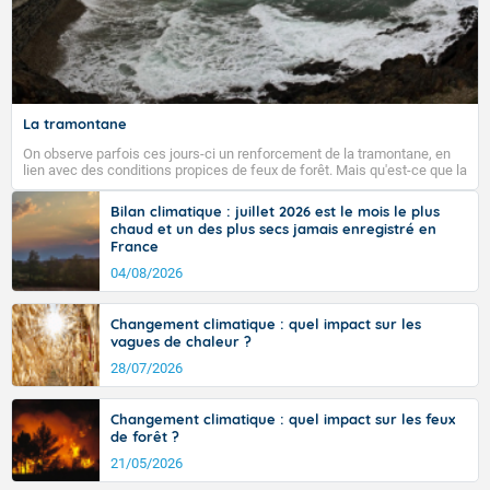
La tramontane
On observe parfois ces jours-ci un renforcement de la tramontane, en
lien avec des conditions propices de feux de forêt. Mais qu'est-ce que la
tramontane ? Quelles sont ses caractéristiques ? La tramontane est un
vent turbulent soufflant de secteur nord-ouest à nord, ou ouest à nord-
Bilan climatique : juillet 2026 est le mois le plus
ouest, dans un secteur qui part du Roussillon à la vallée de l’Aude et à
chaud et un des plus secs jamais enregistré en
l’ouest de l’Hérault. L’étymologie de ce vent vient du latin trasmontanus,
France
signifiant au-delà des monts, en allusion aux régions montagneuses
d’où provient ce vent.
04/08/2026
Changement climatique : quel impact sur les
vagues de chaleur ?
28/07/2026
Changement climatique : quel impact sur les feux
de forêt ?
21/05/2026