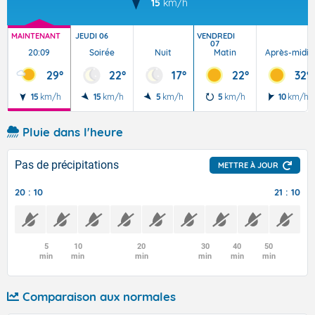
15
km/h
MAINTENANT
JEUDI 06
VENDREDI
07
20:09
Soirée
Nuit
Matin
Après-midi
29°
22°
17°
22°
32°
15
km/h
15
km/h
5
km/h
5
km/h
10
km/h
Pluie dans l'heure
Pas de précipitations
METTRE À JOUR
20 : 10
21 : 10
5
10
20
30
40
50
min
min
min
min
min
min
Comparaison aux normales