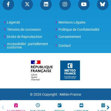
Légende
Mentions Légales
Témoins de connexion
Politique de Confidentialité
Droits de Reproduction
Consentement
Accessibilité : partiellement
Contact
conforme
© 2026 Copyright -
Météo-France