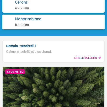
Cérons
à 2.93km
Monprimblanc
à 3.03km
Demain : vendredi 7
Calme, ensoleillé et plus chaud.
LIRE LE BULLETIN
INFOS MÉTÉO