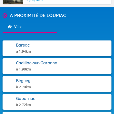
06/08/2026
A PROXIMITÉ DE LOUPIAC
Ville
Barsac
à 1.94km
Cadillac-sur-Garonne
à 1.98km
Béguey
à 2.70km
Gabarnac
à 2.72km