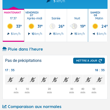
5
km/h
MAINTENANT
VENDREDI
SAMEDI
07
08
17:37
Après-midi
Soirée
Nuit
Matin
33°
31°
26°
19°
24°
5
km/h
10
km/h
15
km/h
15
km/h
5
km/h
Pluie dans l'heure
Pas de précipitations
METTRE À JOUR
17 : 35
18 : 35
5
10
20
30
40
50
min
min
min
min
min
min
Comparaison aux normales