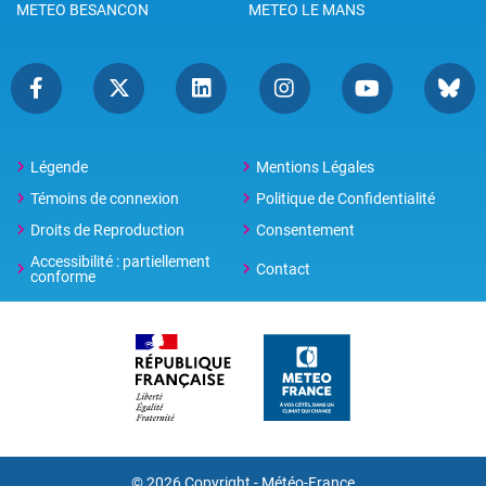
METEO BESANCON
METEO LE MANS
Légende
Mentions Légales
Témoins de connexion
Politique de Confidentialité
Droits de Reproduction
Consentement
Accessibilité : partiellement
Contact
conforme
© 2026 Copyright -
Météo-France