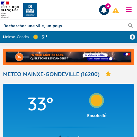
4
31°
Mainxe-Gondevil
...
Prévisions
TOUS LES RÉSULTATS
METEO MAINXE-GONDEVILLE (16200)
Articles
33°
Ensoleillé