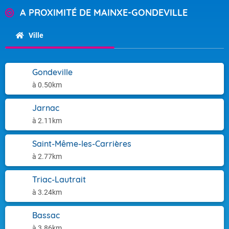
A PROXIMITÉ DE MAINXE-GONDEVILLE
Ville
Gondeville
à 0.50km
Jarnac
à 2.11km
Saint-Même-les-Carrières
à 2.77km
Triac-Lautrait
à 3.24km
Bassac
à 3.86km