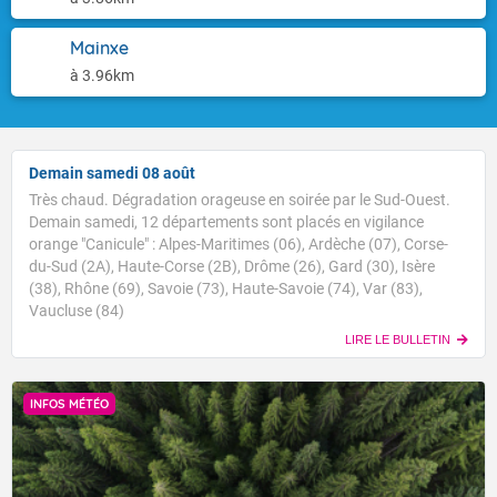
Mainxe
à 3.96km
Demain samedi 08 août
Très chaud. Dégradation orageuse en soirée par le Sud-Ouest.
Demain samedi, 12 départements sont placés en vigilance
orange "Canicule" : Alpes-Maritimes (06), Ardèche (07), Corse-
du-Sud (2A), Haute-Corse (2B), Drôme (26), Gard (30), Isère
(38), Rhône (69), Savoie (73), Haute-Savoie (74), Var (83),
Vaucluse (84)
LIRE LE BULLETIN
INFOS MÉTÉO