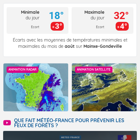
Minimale
Maximale
18°
32°
du jour
du jour
3°
4°
Ecart
Ecart
Écarts avec les moyennes de températures minimales et
maximales du mois de
août
sur
Mainxe-Gondeville
ANIMATION RADAR
ANIMATION SATELLITE
QUE FAIT MÉTÉO-FRANCE POUR PRÉVENIR LES
FEUX DE FORÊTS ?