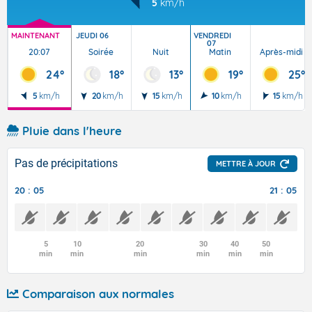
5
km/h
MAINTENANT
JEUDI 06
VENDREDI
07
20:07
Soirée
Nuit
Matin
Après-midi
24°
18°
13°
19°
25°
5
km/h
20
km/h
15
km/h
10
km/h
15
km/h
Pluie dans l'heure
Pas de précipitations
METTRE À JOUR
20 : 05
21 : 05
5
10
20
30
40
50
min
min
min
min
min
min
Comparaison aux normales