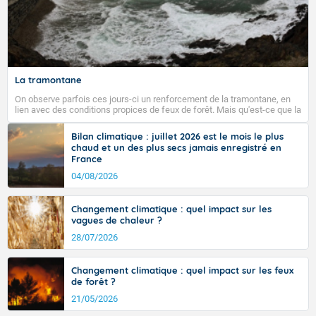
La tramontane
On observe parfois ces jours-ci un renforcement de la tramontane, en
lien avec des conditions propices de feux de forêt. Mais qu'est-ce que la
tramontane ? Quelles sont ses caractéristiques ? La tramontane est un
vent turbulent soufflant de secteur nord-ouest à nord, ou ouest à nord-
Bilan climatique : juillet 2026 est le mois le plus
ouest, dans un secteur qui part du Roussillon à la vallée de l’Aude et à
chaud et un des plus secs jamais enregistré en
l’ouest de l’Hérault. L’étymologie de ce vent vient du latin trasmontanus,
France
signifiant au-delà des monts, en allusion aux régions montagneuses
d’où provient ce vent.
04/08/2026
Changement climatique : quel impact sur les
vagues de chaleur ?
28/07/2026
Changement climatique : quel impact sur les feux
de forêt ?
21/05/2026