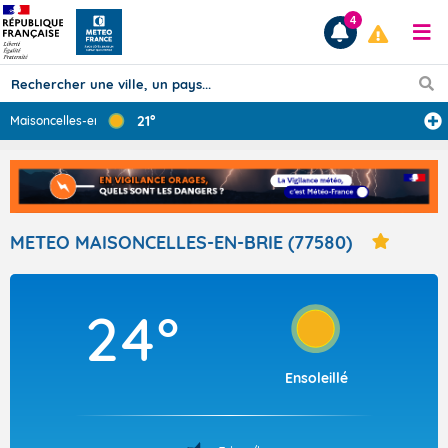
4
21°
Maisoncelles-en
...
Prévisions
TOUS LES RÉSULTATS
METEO MAISONCELLES-EN-BRIE (77580)
Articles
24°
Ensoleillé