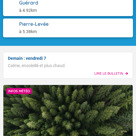
Guérard
à 4.92km
Pierre-Levée
à 5.38km
Demain : vendredi 7
Calme, ensoleillé et plus chaud.
LIRE LE BULLETIN
INFOS MÉTÉO