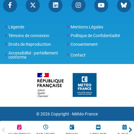
Légende
Mentions Légales
Témoins de connexion
Politique de Confidentialité
Droits de Reproduction
Consentement
Accessibilité : partiellement
Contact
conforme
© 2026 Copyright -
Météo-France