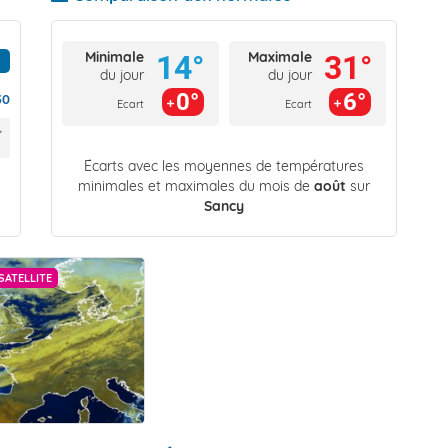
Minimale
Maximale
14°
31°
du jour
du jour
0°
6°
30
Ecart
Ecart
Écarts avec les moyennes de températures
minimales et maximales du mois de
août
sur
Sancy
SATELLITE