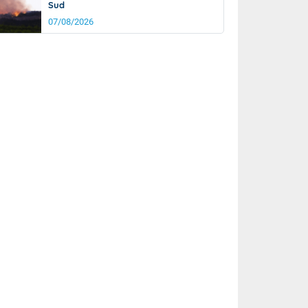
Sud
07/08/2026
it
20°
km/h