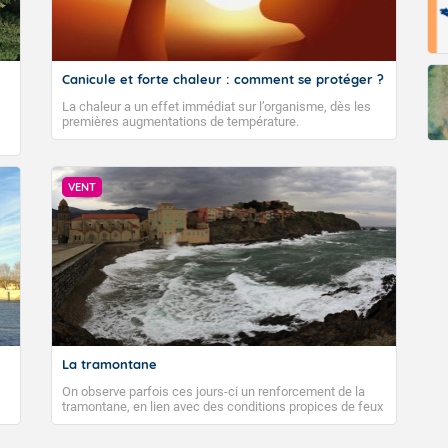
Canicule et forte chaleur : comment se protéger ?
La chaleur a un effet immédiat sur l’organisme, dès les
premières augmentations de température.
VENT
La tramontane
On observe parfois ces jours-ci un renforcement de la
tramontane, en lien avec des conditions propices de feux
de forêt. Mais qu'est-ce que la tramontane ? Quelles sont
ses caractéristiques ? La tramontane est un vent