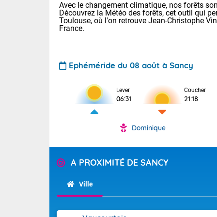
Avec le changement climatique, nos forêts sont
Découvrez la Météo des forêts, cet outil qui pe
Toulouse, où l'on retrouve Jean-Christophe Vi
France.
Ephéméride du 08 août à Sancy
Voici les tem
Lever
Coucher
06:31
21:18
29/16 Paris :
Clermont-Fd :
Limoges : 33/
Dominique
Lille : 28/15
TENDANCE P
Demain dima
Pour la sema
A PROXIMITÉ DE SANCY
Temps orag
département
Les températu
sensible, auc
(2A), Haute
Ville
Savoie (73)
Tendance des
septembre 20
Des résidus p