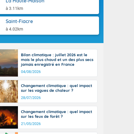
La Haute-Maison
'Île-de-
aison.
isolés
à 3.11km
maritimes sont
ondées sont
Saint-Fiacre
tinée, un peu
à 4.02km
ud du pays,
étroite
midi du Massif
de la
Bilan climatique : juillet 2026 est le
ciel est le
mois le plus chaud et un des plus secs
lle salve
jamais enregistré en France
nant de bons
04/08/2026
e vent,
r les deux
Changement climatique : quel impact
ine, entre 11
sur les vagues de chaleur ?
28 sur les
ns l'intérieur
28/07/2026
 en vallée de
Changement climatique : quel impact
sur les feux de forêt ?
21/05/2026