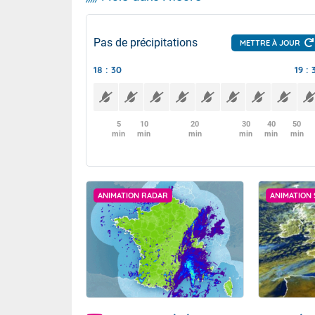
Pas de précipitations
METTRE À JOUR
18 : 30
19 : 
5
10
20
30
40
50
min
min
min
min
min
min
ANIMATION RADAR
ANIMATION 