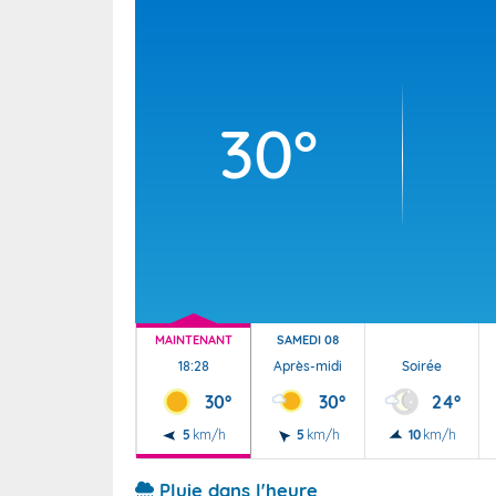
Wallis e
Grand fr
30°
MAINTENANT
SAMEDI 08
18:28
Après-midi
Soirée
30°
30°
24°
5
km/h
5
km/h
10
km/h
Pluie dans l'heure