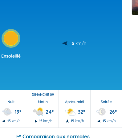
t Futuna
oid
5
km/h
Ensoleillé
DIMANCHE 09
Nuit
Matin
Après-midi
Soirée
Nu
19°
24°
32°
26°
15
km/h
15
km/h
15
km/h
15
km/h
5
Comparaison aux normales