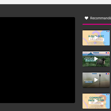
turbulent soufflant de secteur nord-ouest à nord, ou ouest
à nord-ouest, dans un secteur qui part du Roussillon à la
vallée de l’Aude et à l’ouest de l’Hérault. L’étymologie de
ce vent vient du latin trasmontanus, signifiant au-delà des
monts, en allusion aux régions montagneuses d’où
Recommandé
provient ce vent.