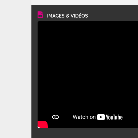
turbulent et généralement sec, pouvant souffler à une
vitesse moyenne de 50 km/h et atteindre 80 à 100 km/h
en rafales, parfois davantage. Il parcourt la basse vallée
du Rhône et la Provence et envahit le littoral
IMAGES & VIDÉOS
méditerranéen à partir de la Camargue.