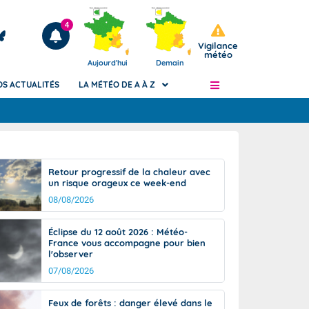
4
Vigilance
météo
Aujourd'hui
Demain
OS ACTUALITÉS
LA MÉTÉO DE A À Z
Articles
ngers
Retour progressif de la chaleur avec
Phénomènes dangereux de J+2 à J+7
un risque orageux ce week-end
civile
Avertissement pluies intenses à l'échelle
08/08/2026
des communes (Apic)
és
Bulletins Marine
Éclipse du 12 août 2026 : Météo-
France vous accompagne pour bien
ateur de
Bulletins d'estimation du risque
l'observer
d'avalanche
07/08/2026
-pompier
Météo des forêts
Vigicrues
Feux de forêts : danger élevé dans le