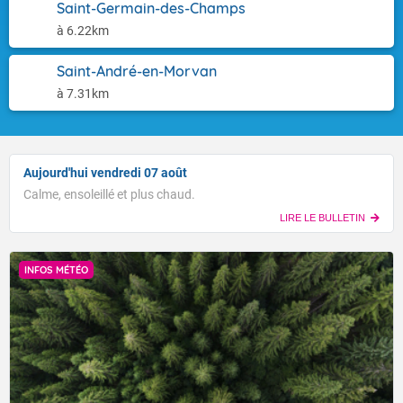
Saint-Germain-des-Champs
à 6.22km
Saint-André-en-Morvan
à 7.31km
Aujourd'hui vendredi 07 août
Calme, ensoleillé et plus chaud.
LIRE LE BULLETIN
INFOS MÉTÉO