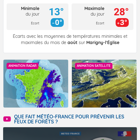
Minimale
Maximale
13°
28°
du jour
du jour
0°
3°
Ecart
Ecart
Écarts avec les moyennes de températures minimales et
maximales du mois de
août
sur
Marigny-l'Église
ANIMATION RADAR
ANIMATION SATELLITE
QUE FAIT MÉTÉO-FRANCE POUR PRÉVENIR LES
FEUX DE FORÊTS ?