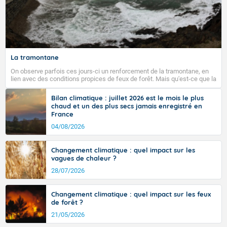
La tramontane
On observe parfois ces jours-ci un renforcement de la tramontane, en
lien avec des conditions propices de feux de forêt. Mais qu'est-ce que la
tramontane ? Quelles sont ses caractéristiques ? La tramontane est un
vent turbulent soufflant de secteur nord-ouest à nord, ou ouest à nord-
Bilan climatique : juillet 2026 est le mois le plus
ouest, dans un secteur qui part du Roussillon à la vallée de l’Aude et à
chaud et un des plus secs jamais enregistré en
l’ouest de l’Hérault. L’étymologie de ce vent vient du latin trasmontanus,
France
signifiant au-delà des monts, en allusion aux régions montagneuses
d’où provient ce vent.
04/08/2026
Changement climatique : quel impact sur les
vagues de chaleur ?
28/07/2026
Changement climatique : quel impact sur les feux
de forêt ?
21/05/2026