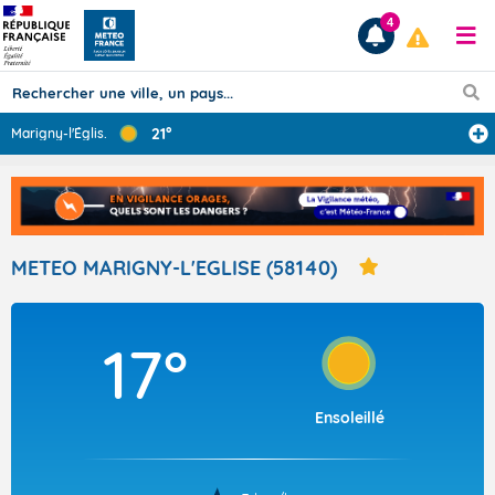
4
21°
Marigny-l'Églis
...
Prévisions
TOUS LES RÉSULTATS
METEO MARIGNY-L'EGLISE (58140)
Articles
17°
Ensoleillé