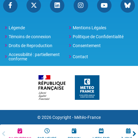
Légende
Mentions Légales
Témoins de connexion
Politique de Confidentialité
Droits de Reproduction
Consentement
Accessibilité : partiellement
Contact
conforme
© 2026 Copyright -
Météo-France