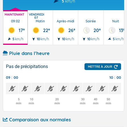
5
km/h
MAINTENANT
VENDREDI
07
09:02
Matin
Après-midi
Soirée
Nuit
17°
22°
26°
20°
13°
5
km/h
10
km/h
10
km/h
10
km/h
5
km/h
Pluie dans l'heure
Pas de précipitations
METTRE À JOUR
09 : 00
10 : 00
5
10
20
30
40
50
min
min
min
min
min
min
Comparaison aux normales