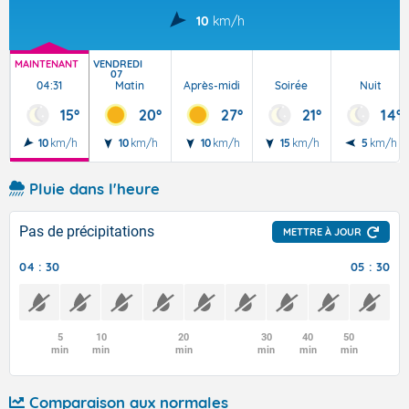
10
km/h
MAINTENANT
VENDREDI
07
04:31
Matin
Après-midi
Soirée
Nuit
15°
20°
27°
21°
14°
10
km/h
10
km/h
10
km/h
15
km/h
5
km/h
Pluie dans l'heure
Pas de précipitations
METTRE À JOUR
04 : 30
05 : 30
5
10
20
30
40
50
min
min
min
min
min
min
Comparaison aux normales