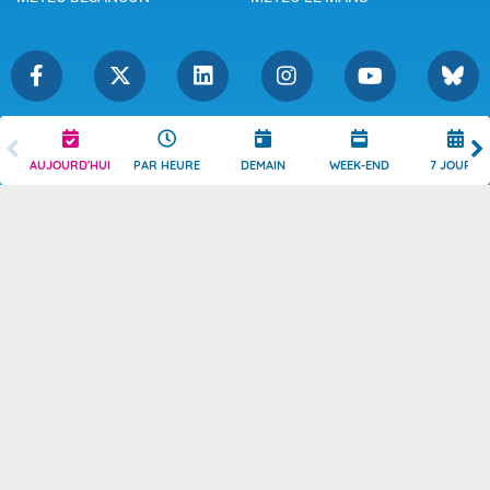
Légende
Mentions Légales
AUJOURD'HUI
PAR HEURE
DEMAIN
WEEK-END
7 JOURS
Témoins de connexion
Politique de Confidentialité
Droits de Reproduction
Consentement
Accessibilité : partiellement
Contact
conforme
© 2026 Copyright -
Météo-France