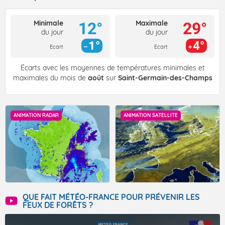
Minimale
Maximale
12°
29°
du jour
du jour
1°
4°
Ecart
Ecart
Écarts avec les moyennes de températures minimales et
maximales du mois de
août
sur
Saint-Germain-des-Champs
ANIMATION RADAR
ANIMATION SATELLITE
QUE FAIT MÉTÉO-FRANCE POUR PRÉVENIR LES
FEUX DE FORÊTS ?