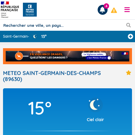
4
13°
Saint-Germain-d
...
Prévisions
TOUS LES RÉSULTATS
METEO SAINT-GERMAIN-DES-CHAMPS
(89630)
Articles
15°
Ciel clair