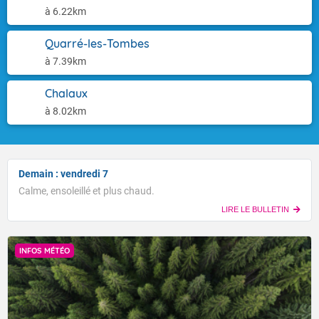
à 6.22km
Quarré-les-Tombes
à 7.39km
Chalaux
à 8.02km
Demain : vendredi 7
Calme, ensoleillé et plus chaud.
LIRE LE BULLETIN
INFOS MÉTÉO