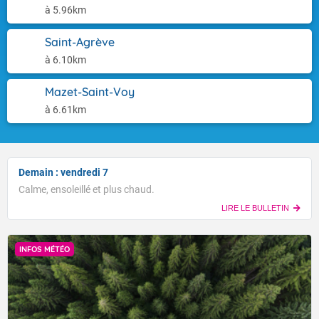
à 5.96km
Saint-Agrève
à 6.10km
Mazet-Saint-Voy
à 6.61km
Demain : vendredi 7
Calme, ensoleillé et plus chaud.
LIRE LE BULLETIN
INFOS MÉTÉO