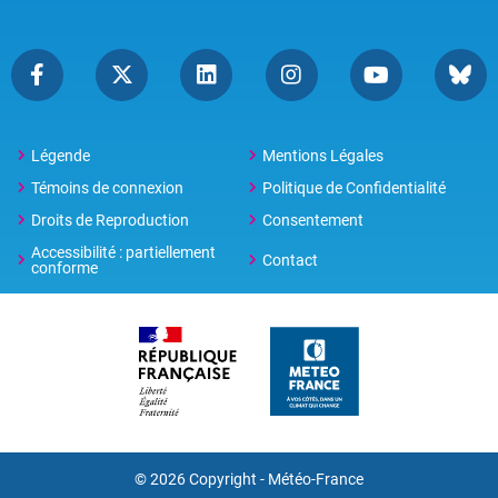
Légende
Mentions Légales
Témoins de connexion
Politique de Confidentialité
Droits de Reproduction
Consentement
Accessibilité : partiellement
Contact
conforme
© 2026 Copyright -
Météo-France