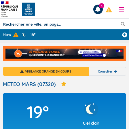
4
18°
Mars
Prévisions
TOUS LES RÉSULTATS
VIGILANCE ORANGE EN COURS
Consulter
Articles
METEO MARS (07320)
19°
Ciel clair