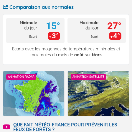
Comparaison aux normales
Minimale
Maximale
15°
27°
du jour
du jour
3°
4°
Ecart
Ecart
Écarts avec les moyennes de températures minimales et
maximales du mois de
août
sur
Mars
ANIMATION RADAR
ANIMATION SATELLITE
QUE FAIT MÉTÉO-FRANCE POUR PRÉVENIR LES
FEUX DE FORÊTS ?