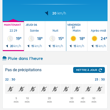
20
km/h
MAINTENANT
JEUDI 06
VENDREDI
07
22:29
Soirée
Nuit
Matin
Après-midi
19°
18°
15°
18°
24°
20
km/h
15
km/h
15
km/h
15
km/h
15
km/h
Pluie dans l'heure
Pas de précipitations
METTRE À JOUR
22 : 30
23 : 30
5
10
20
30
40
50
min
min
min
min
min
min