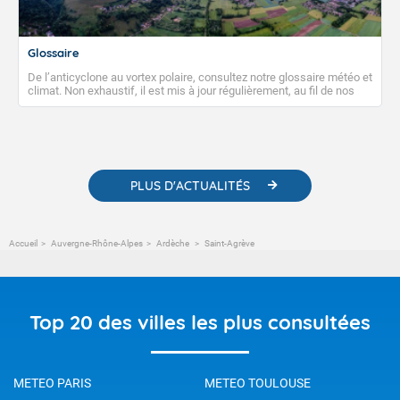
Glossaire
De l’anticyclone au vortex polaire, consultez notre glossaire météo et
climat. Non exhaustif, il est mis à jour régulièrement, au fil de nos
publications. Vous y trouverez également des liens utiles vers nos
contenus pédagogiques concernant les phénomènes
météorologiques et des informations scientifiques sur le
changement climatique.
PLUS D'ACTUALITÉS
Accueil
Auvergne-Rhône-Alpes
Ardèche
Saint-Agrève
Top 20 des villes les plus consultées
METEO PARIS
METEO TOULOUSE