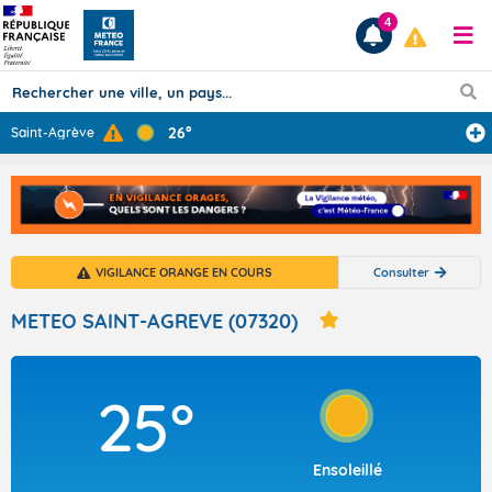
4
26°
Saint-Agrève
Prévisions
TOUS LES RÉSULTATS
VIGILANCE ORANGE EN COURS
Consulter
Articles
METEO SAINT-AGREVE (07320)
25°
Ensoleillé