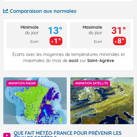
Comparaison aux normales
Minimale
Maximale
13°
31°
du jour
du jour
1°
8°
Ecart
Ecart
Écarts avec les moyennes de températures minimales et
maximales du mois de
août
sur
Saint-Agrève
ANIMATION RADAR
ANIMATION SATELLITE
QUE FAIT MÉTÉO-FRANCE POUR PRÉVENIR LES