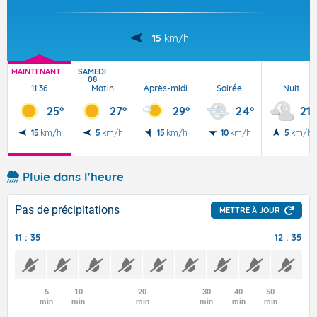
15
km/h
MAINTENANT
SAMEDI
08
11:36
Matin
Après-midi
Soirée
Nuit
25°
27°
29°
24°
21°
15
km/h
5
km/h
15
km/h
10
km/h
5
km/h
Pluie dans l'heure
Pas de précipitations
METTRE À JOUR
11 : 35
12 : 35
5
10
20
30
40
50
min
min
min
min
min
min