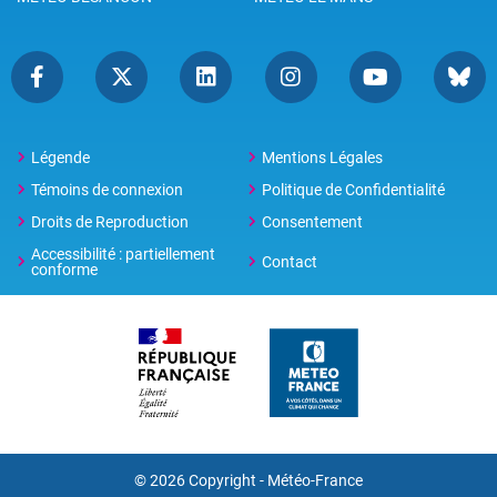
Légende
Mentions Légales
Témoins de connexion
Politique de Confidentialité
Droits de Reproduction
Consentement
Accessibilité : partiellement
Contact
conforme
© 2026 Copyright -
Météo-France