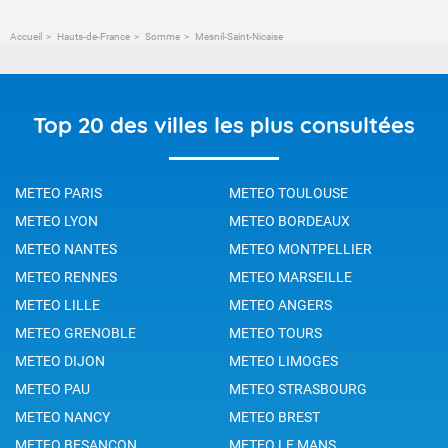
Accueil
Hauts-de-France
Somme
Mesnil-Saint-Nicaise
Top 20 des villes les plus consultées
METEO PARIS
METEO TOULOUSE
METEO LYON
METEO BORDEAUX
METEO NANTES
METEO MONTPELLIER
METEO RENNES
METEO MARSEILLE
METEO LILLE
METEO ANGERS
METEO GRENOBLE
METEO TOURS
METEO DIJON
METEO LIMOGES
METEO PAU
METEO STRASBOURG
METEO NANCY
METEO BREST
METEO BESANCON
METEO LE MANS