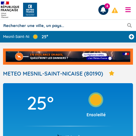
4
25°
Mesnil-Saint-Ni
...
Prévisions
TOUS LES RÉSULTATS
METEO MESNIL-SAINT-NICAISE (80190)
Articles
25°
Ensoleillé