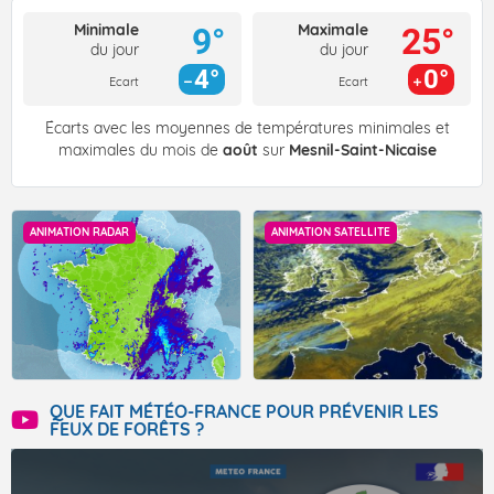
Minimale
Maximale
9°
25°
du jour
du jour
4°
0°
Ecart
Ecart
Écarts avec les moyennes de températures minimales et
maximales du mois de
août
sur
Mesnil-Saint-Nicaise
ANIMATION RADAR
ANIMATION SATELLITE
QUE FAIT MÉTÉO-FRANCE POUR PRÉVENIR LES
FEUX DE FORÊTS ?