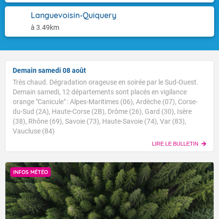
Languevoisin-Quiquery
à 3.49km
Demain samedi 08 août
Très chaud. Dégradation orageuse en soirée par le Sud-Ouest.
Demain samedi, 12 départements sont placés en vigilance
orange "Canicule" : Alpes-Maritimes (06), Ardèche (07), Corse-
du-Sud (2A), Haute-Corse (2B), Drôme (26), Gard (30), Isère
(38), Rhône (69), Savoie (73), Haute-Savoie (74), Var (83),
Vaucluse (84)
LIRE LE BULLETIN
INFOS MÉTÉO