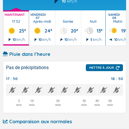
10
km/h
MAINTENANT
VENDREDI
SAMEDI
07
08
17:52
Après-midi
Soirée
Nuit
Matin
25°
24°
20°
13°
19°
10
km/h
10
km/h
10
km/h
5
km/h
10
km/h
Pluie dans l'heure
Pas de précipitations
METTRE À JOUR
17 : 50
18 : 50
5
10
20
30
40
50
min
min
min
min
min
min
Comparaison aux normales